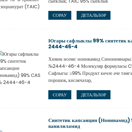
сыеклык; TAIC 95% сыеклык
СОРАУ
ДЕТАЛЬЛӘР
Югары сафлыклы 99% синтетик к
2444-46-4
Химик исеме: нонивамид Синонимнары:
№2444-46-4 Молекуляр формуласы C1
Сафлыгы: ≥99% Продукт көчле әче тәмгә 
порошок, кисәкчәләр,
СОРАУ
ДЕТАЛЬЛӘР
Синтетик капсаицин (Нонивамид
ванилиламид