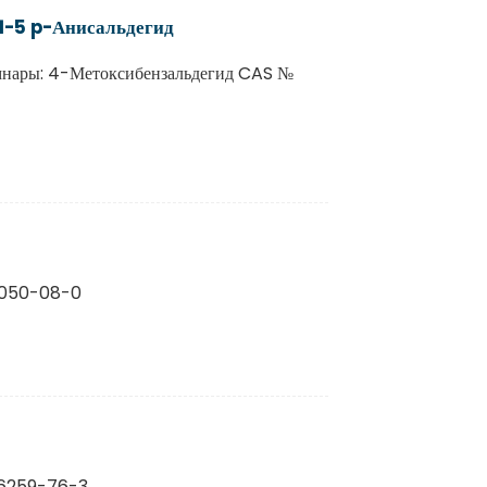
1-5 p-Анисальдегид
мнары: 4-Метоксибензальдегид CAS №
2050-08-0
 6259-76-3