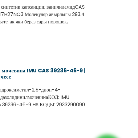
 синтетик капсаицин; ванилиламидCAS
7H27NO3 Молекуляр авырлыгы 293.4
әте: ак яки бераз сары порошок,
 мочевина IMU CAS 39236-46-9 |
чесе
гидроксиметил-2,5-дион-4-
идазолидинилмочевинаКОД: IMU
№ 39236-46-9 HS КОДЫ: 2933290090