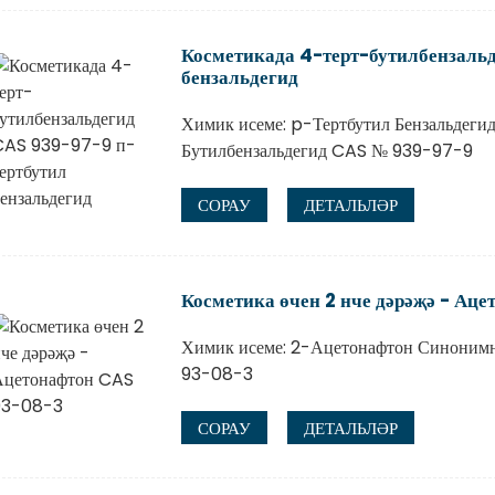
Косметикада 4-терт-бутилбензаль
бензальдегид
Химик исеме: p-Тертбутил Бензальдеги
Бутилбензальдегид CAS № 939-97-9
СОРАУ
ДЕТАЛЬЛӘР
Косметика өчен 2 нче дәрәҗә - Ац
Химик исеме: 2-Ацетонафтон Синоним
93-08-3
СОРАУ
ДЕТАЛЬЛӘР