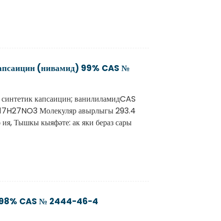
апсаицин (нивамид) 99% CAS №
 синтетик капсаицин; ванилиламидCAS
7H27NO3 Молекуляр авырлыгы 293.4
ия, Тышкы кыяфәте: ак яки бераз сары
) 98% CAS № 2444-46-4