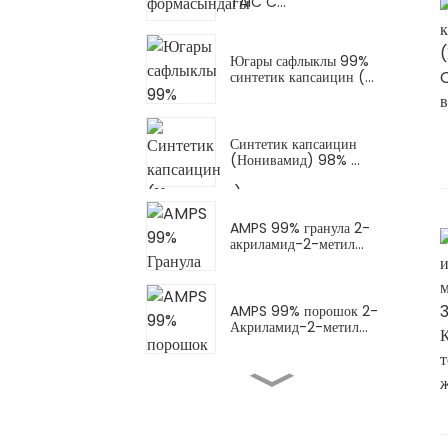
TAIC C...
Югары сафлыклы 99%
синтетик капсаицин (...
Синтетик капсаицин
(Нонивамид) 98% ...
AMPS 99% гранула 2-
акриламид-2-метил...
AMPS 99% порошок 2-
Акриламид-2-метил...
AMPS-Na порошогы
(AMPS натрий тозы)
Натрий...