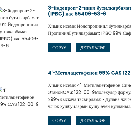
3-йодопроп-2-инил бутилкарбама
(IPBC) кас 55406-53-6
Химик исеме: Йодопропинил бутилкарб
ПропинилБутилкарбамат; IPBC 99% С
СОРАУ
ДЕТАЛЬЛӘР
4'-Метилацетофенон 99% CAS 12
Химик исеме: 4'-Метилацетофенон Син
ЭтанонCAS: 122-00-9Молекуляр форм
≥99%Кыскача тасвирлама: • Дулана чәчәк
чәчәк хушбуйларын кушу өчен кулланыла.
СОРАУ
ДЕТАЛЬЛӘР