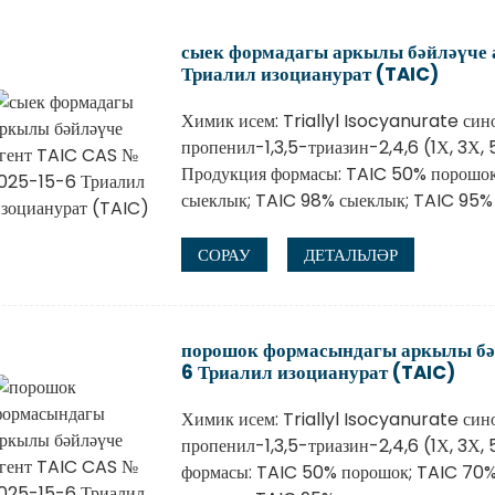
сыек формадагы аркылы бәйләүче 
Триалил изоцианурат (TAIC)
Химик исем: Triallyl Isocyanurate син
пропенил-1,3,5-триазин-2,4,6 (1Х, 3Х
Продукция формасы: TAIC 50% порошок
сыеклык; TAIC 98% сыеклык; TAIC 95%
СОРАУ
ДЕТАЛЬЛӘР
порошок формасындагы аркылы бә
6 Триалил изоцианурат (TAIC)
Химик исем: Triallyl Isocyanurate син
пропенил-1,3,5-триазин-2,4,6 (1Х, 3Х
формасы: TAIC 50% порошок; TAIC 70%