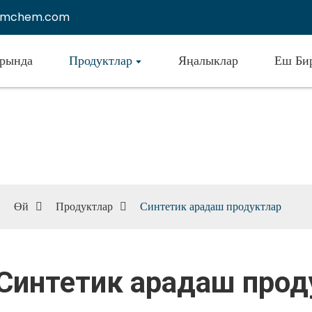
emchem.com
урында
Продуктлар
Яңалыклар
Еш Бир
Синтетик арадаш продуктлар
Өй
Продуктлар
Синтетик арадаш продуктлар
Синтетик арадаш прод