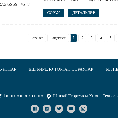
СОРАУ
ДЕТАЛЬЛӘР
Беренче
Алдагысы
1
2
3
4
5
УКТЛАР
ЕШ БИРЕЛӘ ТОРГАН СОРАУЛАР
БЕЗН
@theoremchem.com
Шанхай Теоремасы Химик Техноло