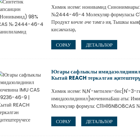
Химик исеме: нонивамид Синонимнары:
№2444-46-4 Молекуляр формуласы C1
Продукт көчле әче тәмгә ия, Тышкы кыяф
кисәкчәләр,
СОРАУ
ДЕТАЛЬЛӘР
Югары сафлыклы имидазолидинил
Кытай REACH теркәлгән җитештерү
Химик исеме: N,N'-метилен-бис[N'-3-
имидазолидинил]мочевинаБаш аты: Им
Молекуляр формула: C11H16N8O8CAS 
СОРАУ
ДЕТАЛЬЛӘР