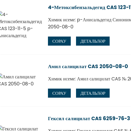
4-Метоксибензальдегид CAS 123-1
Химик исеме: p-Анисальдегид Синони
2050-08-0
СОРАУ
ДЕТАЛЬЛӘР
Амил салицилат CAS 2050-08-0
Химик исеме: Амил салицилат CAS № 
СОРАУ
ДЕТАЛЬЛӘР
Гексил салицилат CAS 6259-76-3
Химик исеме: Гексил салицилат CAS №