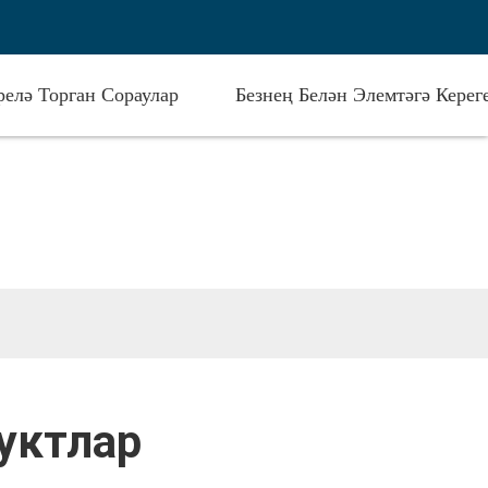
елә Торган Сораулар
Безнең Белән Элемтәгә Керег
уктлар