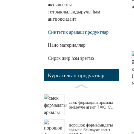
яктылыкны
тотрыклыландыручы һәм
антиоксидант
Синтетик арадаш продуктлар
Нано материаллар
Сирәк җир һәм эретмә
Күрсәтелгән продуктлар
сыек формадагы аркылы
бәйләүче агент TAIC C...
порошок формасындагы
аркылы бәйләүче агент