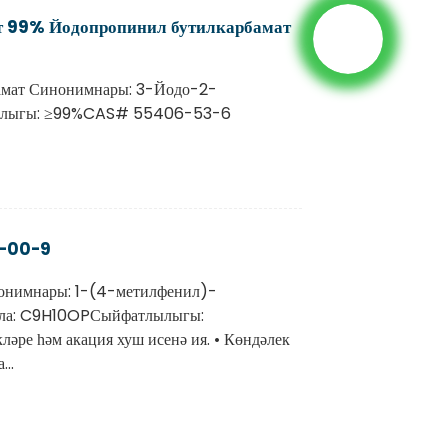
т 99% Йодопропинил бутилкарбамат
амат Синонимнары: 3-Йодо-2-
афлыгы: ≥99%CAS# 55406-53-6
2-00-9
онимнары: 1-(4-метилфенил)-
ула: C9H10OPСыйфатлылыгы:
ләре һәм акация хуш исенә ия. • Көндәлек
..