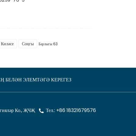
Киләсе
Соңгы
Барлыгы 63
ЕҢ БЕЛӘН ЭЛЕМТӘГӘ КЕРЕГЕЗ
гияләр Ко., ҖЧҖ
Тел.: +86 18321679576