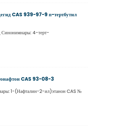
дегид CAS 939-97-9 п-тертбутил
д Синонимнары: 4-терт-
етонафтон CAS 93-08-3
нары: 1-(Нафталин-2-ил)этанон CAS №