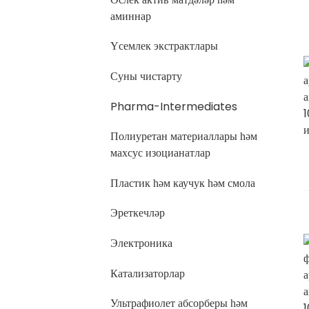
аминнар
Үсемлек экстрактлары
Суны чистарту
Pharma-Intermediates
Полиуретан материаллары һәм
махсус изоцианатлар
Пластик һәм каучук һәм смола
Эреткечләр
Электроника
Катализаторлар
Ультрафиолет абсорберы һәм