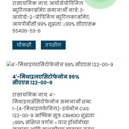
रासायनिक नाव: आयोडोप्रोपिनिल
ब्युटिलकार्बामेट समानार्थी नावे: ३-
आयोडो-२-प्रोपिनिल ब्युटिलकार्बामेट;
आयपीबीसी ९९% शुद्धता: ≥९९% सीएएस#
५५४०६-५३-६
चौकशी
तपशील
४'-मिथाइलएसिटोफेनोन ९९%
सीएएस १२२-००-९
रासायनिक नाव: ४'-
मिथाइलॲसिटोफेनोन समानार्थी शब्द:
१-(४-मिथाइलफेनिल)-इथेनोन CAS:
१२२-००-९ आण्विक सूत्र: C9H10O शुद्धता:
≥९९% संक्षिप्त वर्णन: • यात हॉथॉर्नच्या