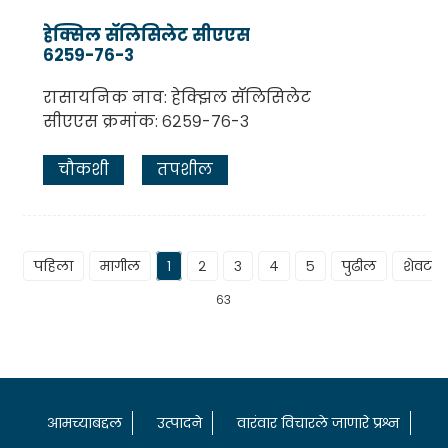
हेक्सिल सॅलिसिलेट सीएएस
६२५९-७६-३
रासायनिक नाव: हेक्झिल सॅलिसिलेट
सीएएस क्रमांक: ६२५९-७६-३
चौकशी
तपशील
पहिला
मागील
१
२
३
४
५
पुढील
शेवटचे
६३
आमच्याबद्दल
उत्पादने
वारंवार विचारले जाणारे प्रश्न