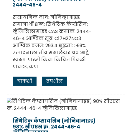
२४४४-४६-४
रासायनिक नाव: नॉनिव्हामाइड
समानार्थी शब्द: सिंथेटिक कॅप्सेसिन;
व्हॅनिलिलामाइड CAS क्रमांक: 2444-
46-4 आण्विक सूत्र: C17H27NO3
आण्विक वजन: 293.4 शुद्धता: ≥99%
उत्पादनाला तीव्र मसालेदार चव आहे,
स्वरूप: पांढरी किंवा किंचित पिवळी
पावडर, कण.
चौकशी
तपशील
सिंथेटिक कॅप्सायसिन (नोनिवामाइड)
९८% सीएएस क्र. २४४४-४६-४