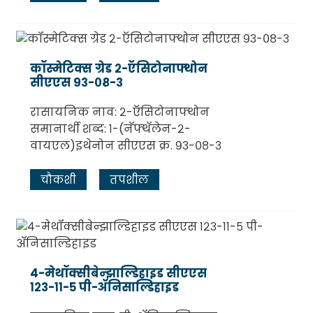
कॉस्मेटिक्स ग्रेड २-ऍसिटोनाफ्थोन
सीएएस ९३-०८-३
रासायनिक नाव: २-ऍसिटोनाफ्थोन
समानार्थी शब्द: १-(नॅफ्थॅलेन-२-
वायएल)इथेनोन सीएएस क्र. ९३-०८-३
चौकशी
तपशील
४-मेथॉक्सीबेन्झाल्डिहाइड सीएएस
१२३-११-५ पी-ॲनिसाल्डिहाइड