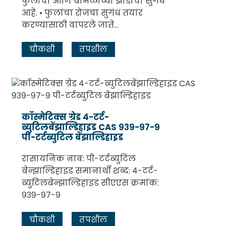
फुलांचा आणि बाभळीच्या झाडाचा सुगंध
आहे. • फुलांचा रोजचा सुगंध तयार
करण्यासाठी वापरले जाते...
चौकशी
तपशील
कॉस्मेटिक्स ग्रेड ४-टर्ट-
ब्युटिलबेंझाल्डिहाइड CAS ९३९-९७-९
पी-टर्टब्युटिल बेंझाल्डिहाइड
रासायनिक नाव: पी-टर्टब्युटिल
बेन्झाल्डिहाइड समानार्थी शब्द: ४-टर्ट-
ब्युटिलबेन्झाल्डिहाइड सीएएस क्रमांक:
९३९-९७-९
चौकशी
तपशील