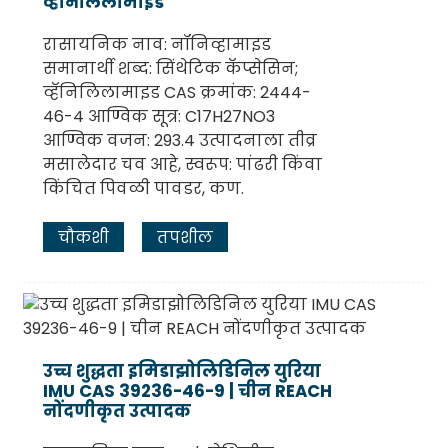
व्हॅनिलिलामाइड
रासायनिक नाव: नॉनिव्हामाइड
समानार्थी शब्द: सिंथेटिक कॅप्सेसिन;
व्हॅनिलिलामाइड CAS क्रमांक: 2444-
46-4 आण्विक सूत्र: C17H27NO3
आण्विक वजन: 293.4 उत्पादनाला तीव्र
मसालेदार चव आहे, स्वरूप: पांढरी किंवा
किंचित पिवळी पावडर, कण.
चौकशी
तपशील
उच्च शुद्धता इमिडाझोलिडिनिल युरिया
IMU CAS 39236-46-9 | चीन REACH
नोंदणीकृत उत्पादक