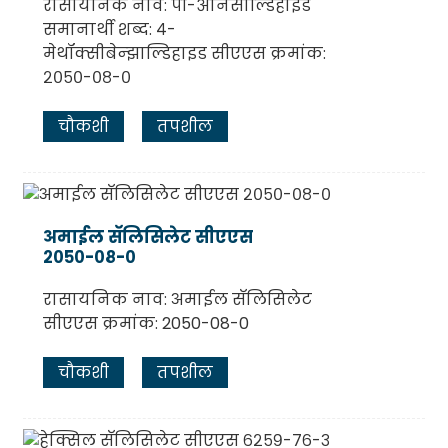
रासायनिक नाव: पी-ॲनिसाल्डिहाइड
समानार्थी शब्द: ४-
मेथॉक्सीबेन्झाल्डिहाइड सीएएस क्रमांक:
२०५०-०८-०
चौकशी
तपशील
अमाईल सॅलिसिलेट सीएएस
२०५०-०८-०
रासायनिक नाव: अमाईल सॅलिसिलेट
सीएएस क्रमांक: 2050-08-0
चौकशी
तपशील