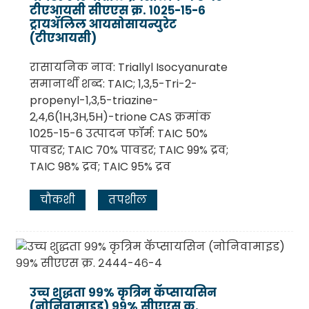
टीएआयसी सीएएस क्र. १०२५-१५-६
ट्रायॲलिल आयसोसायन्युरेट
(टीएआयसी)
रासायनिक नाव: Triallyl Isocyanurate
समानार्थी शब्द: TAIC; 1,3,5-Tri-2-
propenyl-1,3,5-triazine-
2,4,6(1H,3H,5H)-trione CAS क्रमांक
1025-15-6 उत्पादन फॉर्म: TAIC 50%
पावडर; TAIC 70% पावडर; TAIC 99% द्रव;
TAIC 98% द्रव; TAIC 95% द्रव
चौकशी
तपशील
उच्च शुद्धता ९९% कृत्रिम कॅप्सायसिन
(नोनिवामाइड) ९९% सीएएस क्र.