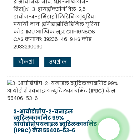
रासायनिक नाव: N,N'-मेथिलीन-
बिस[N'-3-हायड्रॉक्सीमेथिल-2,5-
डायोन-4-इमिडाझोलिडिनिल]युरिया
पर्यायी नाव: इमिडाझोलिडिनिल युरिया
कोड: IMU आण्विक सूत्र: C11H16N8O8
CAS क्रमांक: 39236-46-9 HS कोड:
2933290090
चौकशी
तपशील
३-आयोडोप्रोप-२-यनाइल
ब्युटिलकार्बामेट ९९%
आयोडोप्रोपयनाइल ब्युटिलकार्बामेट
(IPBC) कॅस ५५४०६-५३-६