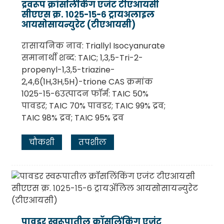
द्रवरूप क्रॉसलिंकिंग एजंट टीएआयसी
सीएएस क्र. १०२५-१५-६ ट्रायअलाइल
आयसोसायन्युरेट (टीएआयसी)
रासायनिक नाव: Triallyl Isocyanurate
समानार्थी शब्द: TAIC; 1,3,5-Tri-2-
propenyl-1,3,5-triazine-
2,4,6(1H,3H,5H)-trione CAS क्रमांक
1025-15-6उत्पादन फॉर्म: TAIC 50%
पावडर; TAIC 70% पावडर; TAIC 99% द्रव;
TAIC 98% द्रव; TAIC 95% द्रव
.
चौकशी
तपशील
पावडर स्वरूपातील क्रॉसलिंकिंग एजंट