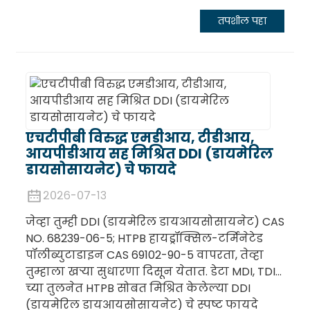
तपशील पहा
एचटीपीबी विरुद्ध एमडीआय, टीडीआय,
आयपीडीआय सह मिश्रित DDI (डायमेरिल
डायसोसायनेट) चे फायदे
२०२६-०७-१३
जेव्हा तुम्ही DDI (डायमेरिल डायआयसोसायनेट) CAS
NO. 68239-06-5; HTPB हायड्रॉक्सिल-टर्मिनेटेड
पॉलीब्युटाडाइन CAS 69102-90-5 वापरता, तेव्हा
तुम्हाला खऱ्या सुधारणा दिसून येतात. डेटा MDI, TDI...
च्या तुलनेत HTPB सोबत मिश्रित केलेल्या DDI
(डायमेरिल डायआयसोसायनेट) चे स्पष्ट फायदे