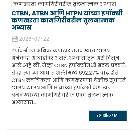
CTBN, ATBN आणि HTPN यांच्या इपॉक्सी
कणखरता कामगिरीवरील तुलनात्मक
अभ्यास
२०२६-०७-२२
इपॉक्सीला अधिक कणखर बनवण्यात CTBN
अनेकदा आघाडीवर असते. अभ्यासातून असे दिसून
आले आहे की, जेव्हा CTBN इपॉक्सीमध्ये बदल घडवते,
तेव्हा त्याच्या आघात शक्तीमध्ये ६९२.२७% वाढ होते.
CTBN लवचिकता आणि कणखरपणा देखील सुधारते.
CTBN, ATBN आणि H यांच्या इपॉक्सी कणखर
बनवण्याच्या कामगिरीवरील एका तुलनात्मक
अभ्यासात...
तपशील पहा