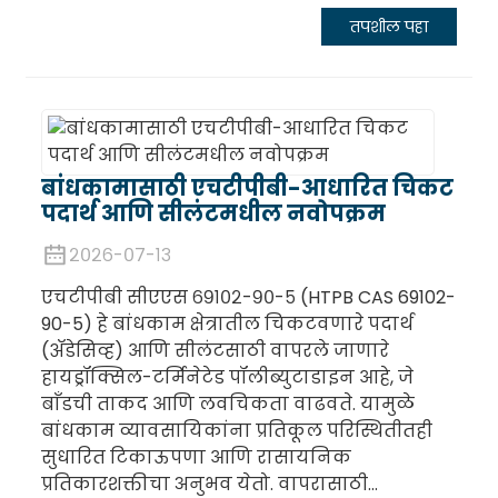
तपशील पहा
बांधकामासाठी एचटीपीबी-आधारित चिकट
पदार्थ आणि सीलंटमधील नवोपक्रम
२०२६-०७-१३
एचटीपीबी सीएएस ६९१०२-९०-५ (HTPB CAS 69102-
90-5) हे बांधकाम क्षेत्रातील चिकटवणारे पदार्थ
(ॲडेसिव्ह) आणि सीलंटसाठी वापरले जाणारे
हायड्रॉक्सिल-टर्मिनेटेड पॉलीब्युटाडाइन आहे, जे
बाँडची ताकद आणि लवचिकता वाढवते. यामुळे
बांधकाम व्यावसायिकांना प्रतिकूल परिस्थितीतही
सुधारित टिकाऊपणा आणि रासायनिक
प्रतिकारशक्तीचा अनुभव येतो. वापरासाठी...