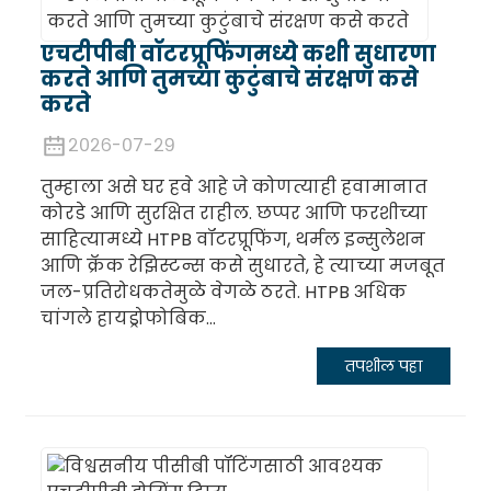
एचटीपीबी वॉटरप्रूफिंगमध्ये कशी सुधारणा
करते आणि तुमच्या कुटुंबाचे संरक्षण कसे
करते
२०२६-०७-२९
तुम्हाला असे घर हवे आहे जे कोणत्याही हवामानात
कोरडे आणि सुरक्षित राहील. छप्पर आणि फरशीच्या
साहित्यामध्ये HTPB वॉटरप्रूफिंग, थर्मल इन्सुलेशन
आणि क्रॅक रेझिस्टन्स कसे सुधारते, हे त्याच्या मजबूत
जल-प्रतिरोधकतेमुळे वेगळे ठरते. HTPB अधिक
चांगले हायड्रोफोबिक...
तपशील पहा