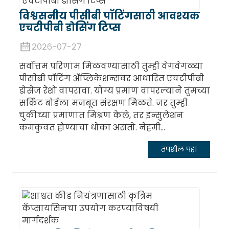
विश्वसनीय पीसीबी पॉटिंगसाठी आवश्यक
एचटीपीबी डोसिंग टिप्स
२०२६-०७-२७
सर्वोत्तम परिणाम मिळवण्यासाठी तुम्ही वेगवेगळ्या
पीसीबी पॉटिंग ॲप्लिकेशन्सवर आधारित एचटीपीबी
डोसेज रेशो वापरावा. योग्य प्रमाण वापरल्याने तुमच्या
सर्किट बोर्डला मजबूत संरक्षण मिळते. जर तुम्ही
चुकीच्या प्रमाणात मिश्रण केले, तर इन्सुलेशन
कमकुवत होण्याचा धोका असतो. नेहमी...
तपशील पहा