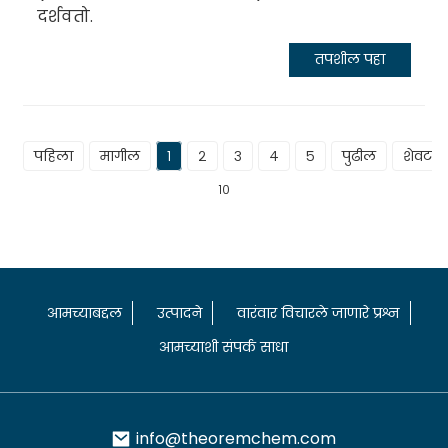
दर्शवतो.
तपशील पहा
पहिला
मागील
१
२
३
४
५
पुढील
शेवटचे
१०
आमच्याबद्दल
उत्पादने
वारंवार विचारले जाणारे प्रश्न
आमच्याशी संपर्क साधा
info@theoremchem.com