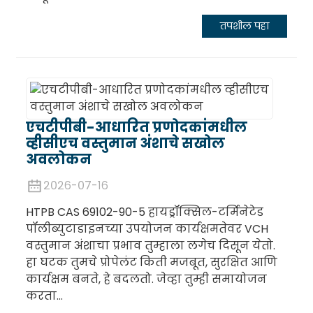
तपशील पहा
एचटीपीबी-आधारित प्रणोदकांमधील
व्हीसीएच वस्तुमान अंशाचे सखोल
अवलोकन
२०२६-०७-१६
HTPB CAS 69102-90-5 हायड्रॉक्सिल-टर्मिनेटेड
पॉलीब्युटाडाइनच्या उपयोजन कार्यक्षमतेवर VCH
वस्तुमान अंशाचा प्रभाव तुम्हाला लगेच दिसून येतो.
हा घटक तुमचे प्रोपेलंट किती मजबूत, सुरक्षित आणि
कार्यक्षम बनते, हे बदलतो. जेव्हा तुम्ही समायोजन
करता...