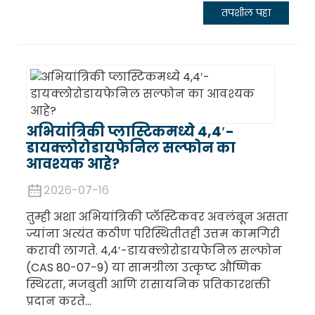
तपशील पहा
अभियांत्रिकी प्लास्टिकमध्ये 4,4′-
डायक्लोरोडायफेनिल सल्फोन का
आवश्यक आहे?
२०२६-०७-१६
तुम्ही अशा अभियांत्रिकी प्लॅस्टिकवर अवलंबून असता
ज्यांना अत्यंत कठीण परिस्थितीतही उत्तम कामगिरी
करावी लागते. ४,४′-डायक्लोरोडायफेनिल सल्फोन
(CAS 80-07-9) या सामग्रीला उत्कृष्ट औष्णिक
स्थिरता, मजबुती आणि रासायनिक प्रतिकारशक्ती
प्रदान करते...