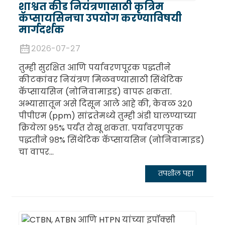
शाश्वत कीड नियंत्रणासाठी कृत्रिम
कॅप्सायसिनचा उपयोग करण्याविषयी
मार्गदर्शक
२०२६-०७-२७
तुम्ही सुरक्षित आणि पर्यावरणपूरक पद्धतीने
कीटकांवर नियंत्रण मिळवण्यासाठी सिंथेटिक
कॅप्सायसिन (नोनिवामाइड) वापरू शकता.
अभ्यासातून असे दिसून आले आहे की, केवळ ३२०
पीपीएम (ppm) सांद्रतेमध्ये तुम्ही अंडी घालण्याच्या
क्रियेला ९५% पर्यंत रोखू शकता. पर्यावरणपूरक
पद्धतीने ९८% सिंथेटिक कॅप्सायसिन (नोनिवामाइड)
चा वापर...
तपशील पहा