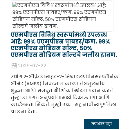
एएमपीएस विविध स्वरूपांमध्ये उपलब्ध
आहे: ९९% एएमपीएस पावडर/कण, ९९%
एएमपीएस सोडियम सॉल्ट, ५०%
एएमपीएस सोडियम सॉल्टचे जलीय द्रावण.
२०२६-०७-२२
उद्योग 2-ॲक्रिलामाइड-2-मिथाइलप्रोपेनसल्फॉनिक
ॲसिड (AMPS) निवडतात कारण ते अतुलनीय
शुद्धता आणि मजबूत औष्णिक स्थिरता प्रदान करते.
तुम्हाला प्रगत अनुप्रयोगांमध्ये टिकाऊपणा आणि
कार्यक्षमता मिळते. तुम्ही उच्च... सह नावीन्यपूर्णतेला
चालना देता.
तपशील पहा