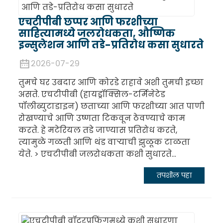
एचटीपीबी छप्पर आणि फरशीच्या
साहित्यामध्ये जलरोधकता, औष्णिक
इन्सुलेशन आणि तडे-प्रतिरोध कसा सुधारते
२०२६-०७-२९
तुमचे घर उबदार आणि कोरडे राहावे अशी तुमची इच्छा
असते. एचटीपीबी (हायड्रॉक्सिल-टर्मिनेटेड
पॉलीब्युटाडाइन) छताच्या आणि फरशीच्या आत पाणी
रोखण्याचे आणि उष्णता टिकवून ठेवण्याचे काम
करते. हे मटेरियल तडे जाण्यास प्रतिरोध करते,
.
त्यामुळे गळती आणि थंड वाऱ्याची झुळूक टाळता
येते. > एचटीपीबी जलरोधकता कशी सुधारते...
तपशील पहा