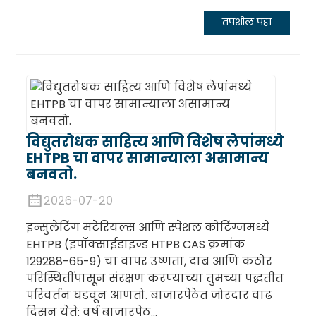
तपशील पहा
विद्युतरोधक साहित्य आणि विशेष लेपांमध्ये
EHTPB चा वापर सामान्याला असामान्य
बनवतो.
२०२६-०७-२०
इन्सुलेटिंग मटेरियल्स आणि स्पेशल कोटिंग्जमध्ये
EHTPB (इपॉक्साईडाइज्ड HTPB CAS क्रमांक
129288-65-9) चा वापर उष्णता, दाब आणि कठोर
परिस्थितींपासून संरक्षण करण्याच्या तुमच्या पद्धतीत
परिवर्तन घडवून आणतो. बाजारपेठेत जोरदार वाढ
दिसून येते: वर्ष बाजारपेठ...