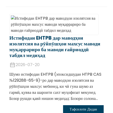
Истифодаи EHTPB дар маводҳои
изолятсия ва рӯйпӯшҳои махсус маводи
муқаррариро ба маводи ғайриоддӣ
табдил медиҳад
2026-07-20
Шумо истифодаи EHTPB (эпоксидшудаи HTPB CAS
№129288-65-9)-ро дар маводҳои изолятсия ва
рӯйпӯшҳои махсус мебинед, ки чӣ гуна шумо аз
гармӣ, қувва ва шароити сахт муҳофизат мекунед.
Бозор рушди қавӣ нишон медиҳад: Бозори солона...
Тафсилоти Дидан