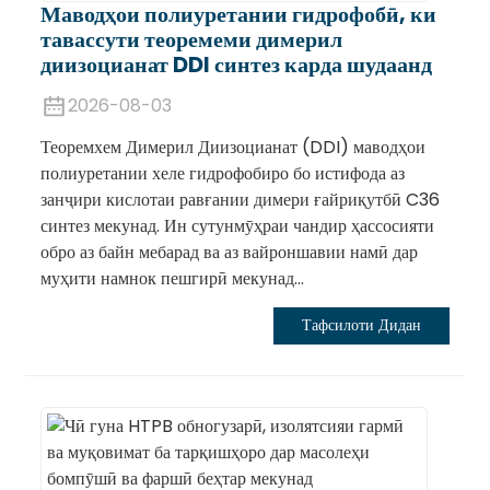
Маводҳои полиуретании гидрофобӣ, ки
тавассути теоремеми димерил
диизоцианат DDI синтез карда шудаанд
2026-08-03
Теоремхем Димерил Диизоцианат (DDI) маводҳои
полиуретании хеле гидрофобиро бо истифода аз
занҷири кислотаи равғании димери ғайриқутбӣ C36
синтез мекунад. Ин сутунмӯҳраи чандир ҳассосияти
обро аз байн мебарад ва аз вайроншавии намӣ дар
муҳити намнок пешгирӣ мекунад...
Тафсилоти Дидан