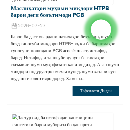
Маслиҳатҳои муҳими миқдори HTPB
барои деги боэътимоди PCB
2026-07-27
Барои ба даст овардани натиҷаҳои беҳтарин, шумо
бояд таносуби миқдори HTPB-ро, ки ба барномаҳои
гуногуни пошидани PCB асос ёфтааст, истифода
баред. Истифодаи таносуби дуруст ба тахтаҳои
схемавии шумо муҳофизати қавӣ медиҳад. Агар шумо
миқдори нодурустро омехта кунед, шумо хатари суст
шудани изолятсияро доред. Ҳамеша...
Тафсилоти Дидан