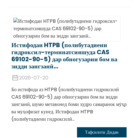
Истифодаи HTPB (полибутадиени
гидроксил-терминатсияшуда CAS
69102-90-5) дар обногузарии бом ва
зидди зангзанӣ...
2026-07-20
Бо истифода аз HTPB (полибутадиени гидроксилӣ
CAS 69102-90-5) дар обногузарии бом ва зидди
зангзанӣ, шумо метавонед боми худро самаранок мӯҳр
ва муҳофизат кунед. Истифодаи HTPB
(полибутадиени гидроксилӣ...
Тафсилоти Дидан