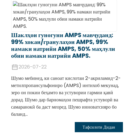
Шаклҳои гуногуни AMPS мавҷуданд:
99% хокаи/гранулаҳои AMPS, 99%
намаки натрийи AMPS, 50% маҳлули
обии намаки натрийи AMPS.
2026-07-22
Шумо мебинед, ки саноат кислотаи 2-акриламид-2-
метилпропансульфониро (AMPS) интихоб мекунад,
зеро он покии беҳамто ва устувории гармии қавӣ
дорад. Шумо дар барномаҳои пешрафта устуворӣ ва
самаранокӣ ба даст меоред. Шумо инноватсияро бо
баланд...
Тафсилоти Дидан