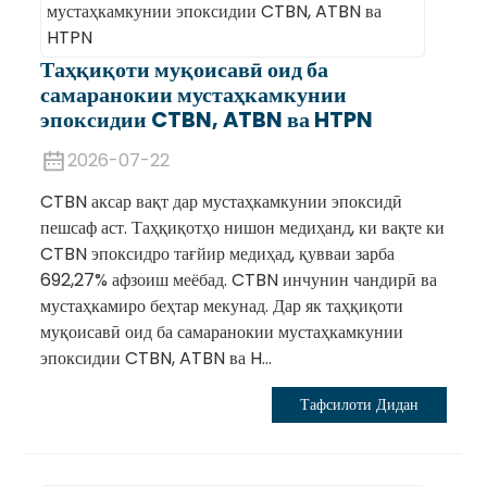
Таҳқиқоти муқоисавӣ оид ба
самаранокии мустаҳкамкунии
эпоксидии CTBN, ATBN ва HTPN
2026-07-22
CTBN аксар вақт дар мустаҳкамкунии эпоксидӣ
пешсаф аст. Таҳқиқотҳо нишон медиҳанд, ки вақте ки
CTBN эпоксидро тағйир медиҳад, қувваи зарба
692,27% афзоиш меёбад. CTBN инчунин чандирӣ ва
мустаҳкамиро беҳтар мекунад. Дар як таҳқиқоти
муқоисавӣ оид ба самаранокии мустаҳкамкунии
эпоксидии CTBN, ATBN ва H...
Тафсилоти Дидан