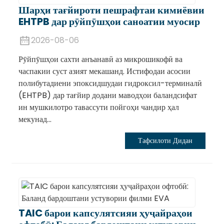
Шарҳи тағйироти пешрафтаи кимиёвии
EHTPB дар рӯйпӯшҳои саноатии муосир
2026-08-06
Рӯйпӯшҳои сахти анъанавӣ аз микрошикофӣ ва
часпакии суст азият мекашанд. Истифодаи асосии
полибутадиени эпоксидшудаи гидроксил-терминалӣ
(EHTPB) дар тағйир додани маводҳои баландсифат
ин мушкилотро тавассути пойгоҳи чандир ҳал
мекунад...
.
Тафсилоти Дидан
TAIC барои капсулятсияи ҳуҷайраҳои