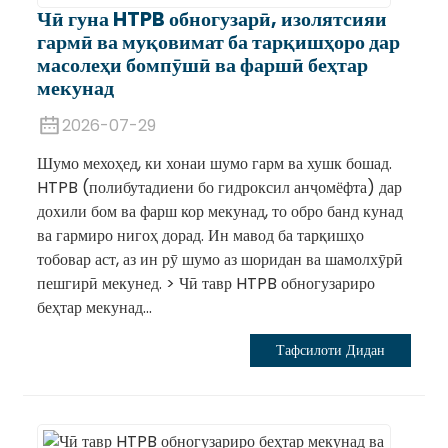
Чӣ гуна HTPB обногузарӣ, изолятсияи
гармӣ ва муқовимат ба тарқишҳоро дар
масолеҳи бомпӯшӣ ва фаршӣ беҳтар
мекунад
2026-07-29
Шумо мехоҳед, ки хонаи шумо гарм ва хушк бошад.
HTPB (полибутадиени бо гидроксил анҷомёфта) дар
дохили бом ва фарш кор мекунад, то обро банд кунад
ва гармиро нигоҳ дорад. Ин мавод ба тарқишҳо
тобовар аст, аз ин рӯ шумо аз шоридан ва шамолхӯрӣ
пешгирӣ мекунед. > Чӣ тавр HTPB обногузариро
беҳтар мекунад...
Тафсилоти Дидан