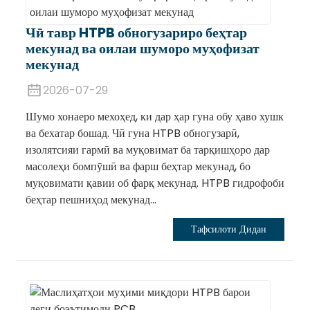
Чӣ тавр HTPB обногузариро беҳтар
мекунад ва оилаи шуморо муҳофизат
мекунад
2026-07-29
Шумо хонаеро мехоҳед, ки дар ҳар гуна обу ҳаво хушк
ва бехатар бошад. Чӣ гуна HTPB обногузарӣ,
изолятсияи гармӣ ва муқовимат ба тарқишҳоро дар
масолеҳи бомпӯшӣ ва фарш беҳтар мекунад, бо
муқовимати қавии об фарқ мекунад. HTPB гидрофоби
беҳтар пешниҳод мекунад...
Тафсилоти Дидан