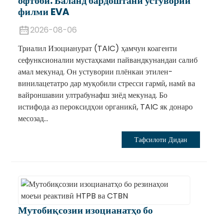
офтобӣ: Баланд бардоштани устувории
филми EVA
2026-08-06
Триалил Изоцианурат (TAIC) ҳамчун коагенти
сефунксионалии мустаҳками пайвандкунандаи салиб
амал мекунад. Он устувории плёнкаи этилен-
винилацетатро дар муқобили стресси гармӣ, намӣ ва
вайроншавии ултрабунафш зиёд мекунад. Бо
истифода аз пероксидҳои органикӣ, TAIC як донаро
месозад...
Тафсилоти Дидан
Мутобиқсозии изоцианатҳо бо