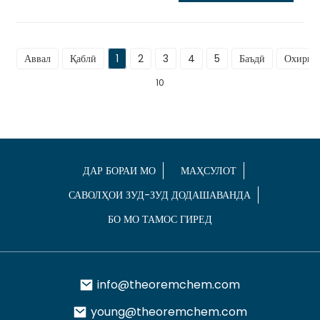
Аввал
Қаблӣ
1
2
3
4
5
Баъдӣ
Охирин
10
ДАР БОРАИ МО
МАҲСУЛОТ
САВОЛҲОИ ЗУД-ЗУД ДОДАШАВАНДА
БО МО ТАМОС ГИРЕД
info@theoremchem.com
young@theoremchem.com