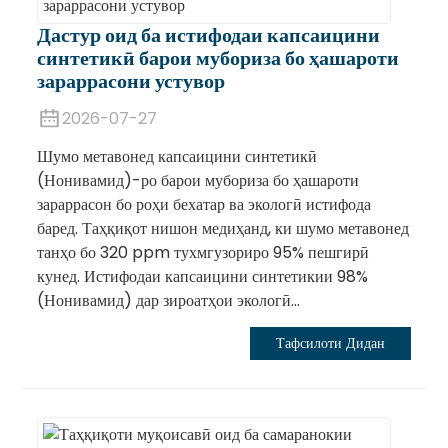
Дастур оид ба истифодаи капсаицини
синтетикӣ барои мубориза бо ҳашароти
зараррасони устувор
2026-07-27
Шумо метавонед капсаицини синтетикӣ
(Нонивамид)-ро барои мубориза бо ҳашароти
зараррасон бо роҳи бехатар ва экологӣ истифода
баред. Таҳқиқот нишон медиҳанд, ки шумо метавонед
танҳо бо 320 ppm тухмгузориро 95% пешгирӣ
кунед. Истифодаи капсаицини синтетикии 98%
(Нонивамид) дар зироатҳои экологӣ...
Тафсилоти Дидан