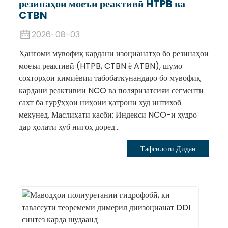
резинаҳои моеъи реактивӣ HTPB ва
CTBN
2026-08-03
Ҳангоми мувофиқ кардани изоцианатҳо бо резинаҳои
моеъи реактивӣ (HTPB, CTBN ё ATBN), шумо
сохторҳои кимиёвии табобаткунандаро бо мувофиқ
кардани реактивии NCO ва поляризатсияи сегменти
сахт ба гурӯҳҳои ниҳоии қатрони худ интихоб
мекунед. Маслиҳати касбӣ: Индекси NCO-и худро
дар ҳолати хуб нигоҳ доред...
Тафсилоти Дидан