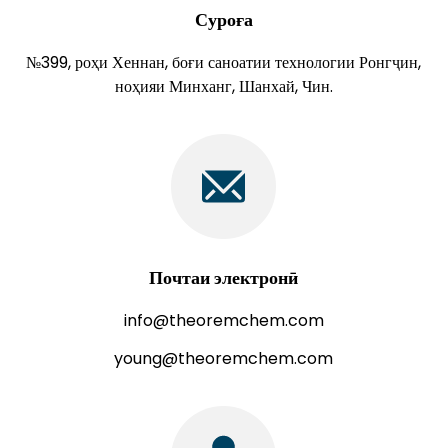
Суроға
№399, роҳи Хеннан, боғи саноатии технологии Ронгҷин,
ноҳияи Минханг, Шанхай, Чин.
Почтаи электронӣ
info@theoremchem.com
young@theoremchem.com