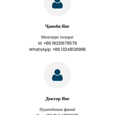
Ҷаноби Янг
Менеҷери тиҷорат
М: +86 18321679576
WhatsApp: +86 13248126998
Доктор Янг
Пуштибонии фаннӣ