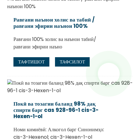
Равғани наънои холис ва табиӣ /
равғани эфирии наънои 100%
Равғани 100% холис ва наънои табиӣ/
равғани эфирии наъно
ТАФТИШОТ
ТАФСИЛОТ
Покӣ ва тозагии баланд 98% дақ
спирти барг cas 928-96-1 cis-3-
Hexen-1-ol
Номи кимиёвӣ: Алкогол барг Синонимҳо:
cis-3-Hexenol; cis-3-Hexen-1-ol