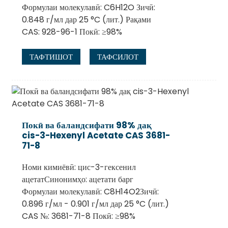
Формулаи молекулавӣ: C6H12O Зичӣ:
0.848 г/мл дар 25 °C (лит.) Рақами
CAS: 928-96-1 Покӣ: ≥98%
ТАФТИШОТ
ТАФСИЛОТ
Покӣ ва баландсифати 98% дақ
cis-3-Hexenyl Acetate CAS 3681-
71-8
Номи кимиёвӣ: цис-3-гексенил
ацетатСинонимҳо: ацетати барг
Формулаи молекулавӣ: C8H14O2Зичӣ:
0.896 г/мл - 0.901 г/мл дар 25 °C (лит.)
CAS №: 3681-71-8 Покӣ: ≥98%