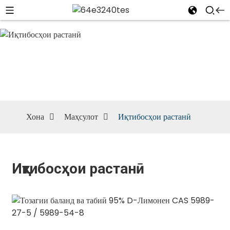
Иқтибосҳои
растанӣ
Хона
Маҳсулот
Иқтибосҳои растанӣ
Иқтибосҳои растанӣ