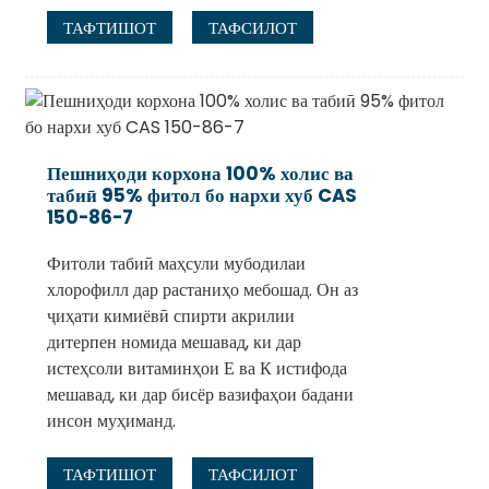
ТАФТИШОТ
ТАФСИЛОТ
Пешниҳоди корхона 100% холис ва
табиӣ 95% фитол бо нархи хуб CAS
150-86-7
Фитоли табиӣ маҳсули мубодилаи
хлорофилл дар растаниҳо мебошад. Он аз
ҷиҳати кимиёвӣ спирти акрилии
дитерпен номида мешавад, ки дар
истеҳсоли витаминҳои Е ва К истифода
мешавад, ки дар бисёр вазифаҳои бадани
инсон муҳиманд.
ТАФТИШОТ
ТАФСИЛОТ