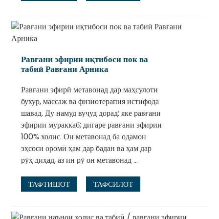
Равғани эфирии иқтибоси пок ва
табиӣ Равғани Арника
Равғани эфирӣ метавонад дар маҳсулоти
бухур, массаж ва физиотерапия истифода
шавад. Ду намуд вуҷуд дорад: яке равғани
эфирии мураккаб; дигаре равғани эфирии
100% холис. Он метавонад ба одамон
эҳсоси оромӣ ҳам дар бадан ва ҳам дар
рӯҳ диҳад, аз ин рӯ он метавонад ...
ТАФТИШОТ
ТАФСИЛОТ