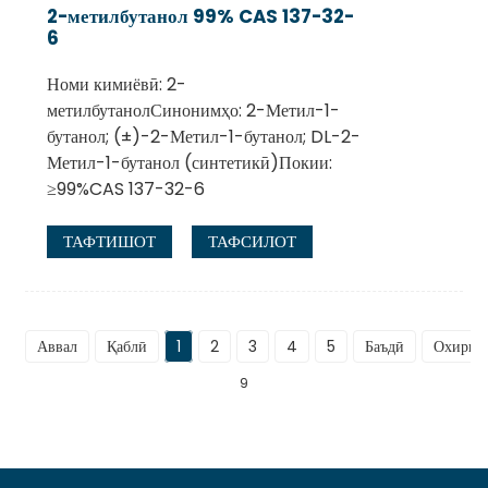
2-метилбутанол 99% CAS 137-32-
6
Номи кимиёвӣ: 2-
метилбутанолСинонимҳо: 2-Метил-1-
бутанол; (±)-2-Метил-1-бутанол; DL-2-
Метил-1-бутанол (синтетикӣ)Покии:
≥99%CAS 137-32-6
ТАФТИШОТ
ТАФСИЛОТ
Аввал
Қаблӣ
1
2
3
4
5
Баъдӣ
Охирин
9