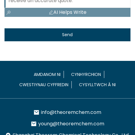
AI Helps Write
Send
AMDANOM NI
CYNHYRCHION
CWESTIYNAU CYFFREDIN
CYSYLLTWCH Â NI
info@theoremchem.com
young@theoremchem.com