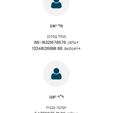
מר יאנג
מנהל עסקים
טלפון: 86-18321679576+
וואטסאפ: 86 13248126998+
ד"ר יאנג
תמיכה טכנית