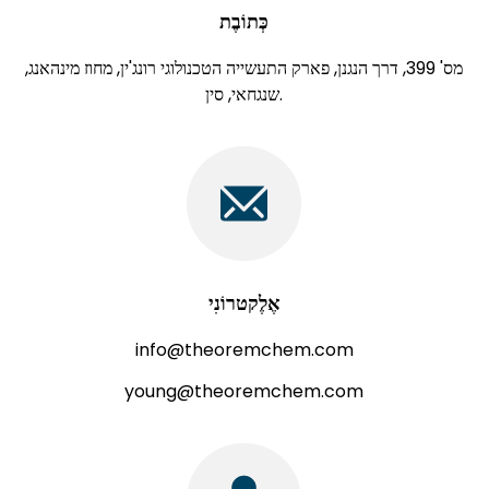
כְּתוֹבֶת
מס' 399, דרך הנגנן, פארק התעשייה הטכנולוגי רונג'ין, מחוז מינהאנג,
שנגחאי, סין.
אֶלֶקטרוֹנִי
info@theoremchem.com
young@theoremchem.com