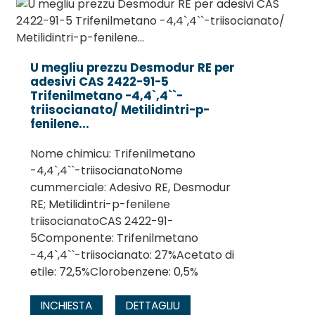
U megliu prezzu Desmodur RE per
adesivi CAS 2422-91-5
Trifenilmetano -4,4`,4``-
triisocianato/ Metilidintri-p-
fenilene...
Nome chimicu: Trifenilmetano
-4,4`,4``-triisocianatoNome
cummerciale: Adesivo RE, Desmodur
RE; Metilidintri-p-fenilene
triisocianatoCAS 2422-91-
5Componente: Trifenilmetano
-4,4`,4``-triisocianato: 27%Acetato di
etile: 72,5%Clorobenzene: 0,5%
INCHIESTA
DETTAGLIU