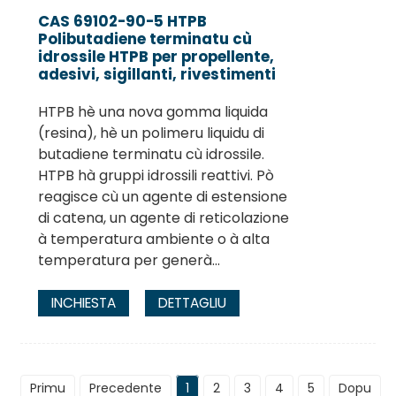
CAS 69102-90-5 HTPB
Polibutadiene terminatu cù
idrossile HTPB per propellente,
adesivi, sigillanti, rivestimenti
HTPB hè una nova gomma liquida
(resina), hè un polimeru liquidu di
butadiene terminatu cù idrossile.
HTPB hà gruppi idrossili reattivi. Pò
reagisce cù un agente di estensione
di catena, un agente di reticolazione
à temperatura ambiente o à alta
temperatura per generà...
INCHIESTA
DETTAGLIU
Primu
Precedente
1
2
3
4
5
Dopu