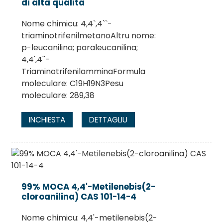
di alta qualità
Nome chimicu: 4,4`,4``-
triaminotrifenilmetanoAltru nome:
p-leucanilina; paraleucanilina;
4,4',4''-
TriaminotrifenilamminaFormula
moleculare: C19H19N3Pesu
moleculare: 289,38
INCHIESTA
DETTAGLIU
99% MOCA 4,4'-Metilenebis(2-
cloroanilina) CAS 101-14-4
Nome chimicu: 4,4'-metilenebis(2-