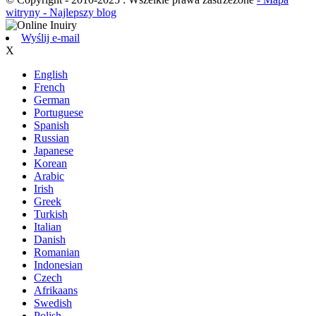
witryny
- Najlepszy blog
Wyślij e-mail
X
English
French
German
Portuguese
Spanish
Russian
Japanese
Korean
Arabic
Irish
Greek
Turkish
Italian
Danish
Romanian
Indonesian
Czech
Afrikaans
Swedish
Polish