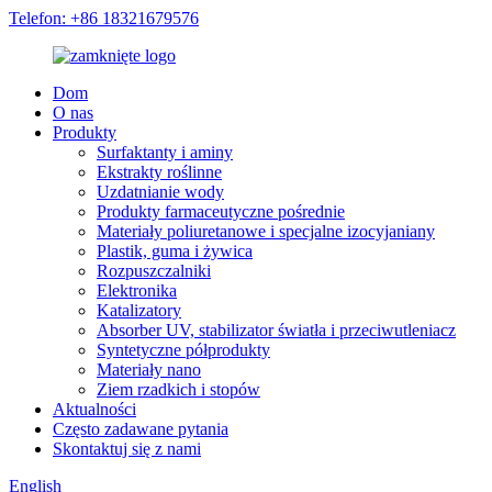
Telefon: +86 18321679576
Dom
O nas
Produkty
Surfaktanty i aminy
Ekstrakty roślinne
Uzdatnianie wody
Produkty farmaceutyczne pośrednie
Materiały poliuretanowe i specjalne izocyjaniany
Plastik, guma i żywica
Rozpuszczalniki
Elektronika
Katalizatory
Absorber UV, stabilizator światła i przeciwutleniacz
Syntetyczne półprodukty
Materiały nano
Ziem rzadkich i stopów
Aktualności
Często zadawane pytania
Skontaktuj się z nami
English