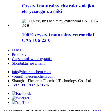
Czysty i naturalny ekstrakt z olejku
eterycznego z arniki
100% czysty i naturalny cytronellal
CAS 106-23-0
O nas
Produkty
Często zadawane pytania
Skontaktuj się z nami
info@theoremchem.com
young@theoremchem.com
Shanghai Theorem Chemical Technology Co., Ltd.
Tel.: +86 18321679576
© Copyright - 2010-2025 : Wszelkie prawa zastrzeżone
- Mapa