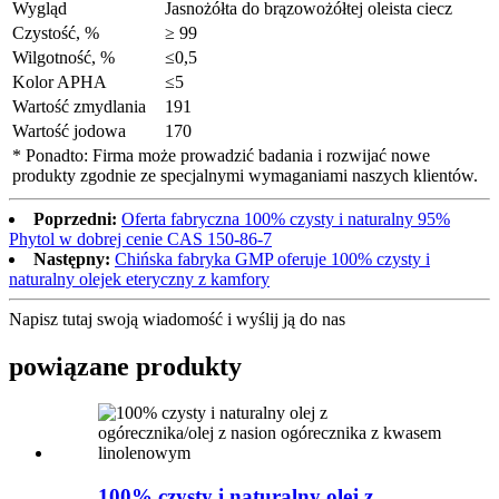
Wygląd
Jasnożółta do brązowożółtej oleista ciecz
Czystość, %
≥ 99
Wilgotność, %
≤0,5
Kolor APHA
≤5
Wartość zmydlania
191
Wartość jodowa
170
* Ponadto: Firma może prowadzić badania i rozwijać nowe
produkty zgodnie ze specjalnymi wymaganiami naszych klientów.
Poprzedni:
Oferta fabryczna 100% czysty i naturalny 95%
Phytol w dobrej cenie CAS 150-86-7
Następny:
Chińska fabryka GMP oferuje 100% czysty i
naturalny olejek eteryczny z kamfory
Napisz tutaj swoją wiadomość i wyślij ją do nas
powiązane produkty
100% czysty i naturalny olej z