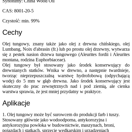
Synonimy: China Wood Oil
CAS: 8001-20-5
Czystość: min. 99%
Cechy
Olej tungowy, znany także jako olej z drewna chińskiego, olej
Lumbang, Noix d'abrasin (fr.) lub po prostu olej drzewny, wytwarza
się z pestek nasion drzewa tungowego (Aleurites fordii i Aleurites
montana, rodzina Euphorbiaceae).
Olej tungowy był stosowany jako środek konserwujący do
drewnianych statków. Wnika w drewno, a następnie twardnieje,
tworząc nieprzepuszczalną warstwę hydrofobową (odpychającą
wodę) do 5 mm w głąb drewna. Jako środek konserwujący jest
skuteczny do prac zewnętrznych nad i pod ziemią, ale cienka
warstwa sprawia, że ​​jest mniej przydatny w praktyce.
Aplikacje
1. Olej tungowy może być surowcem do produkcji farb i tuszy.
Stosowany głównie jako wodoodporna, antykorozyjna i
antykorozyjna powłoka w budownictwie, maszynach, broni,
pojazdach i statkach, sprzęcie wędkarskim i urządzeniach