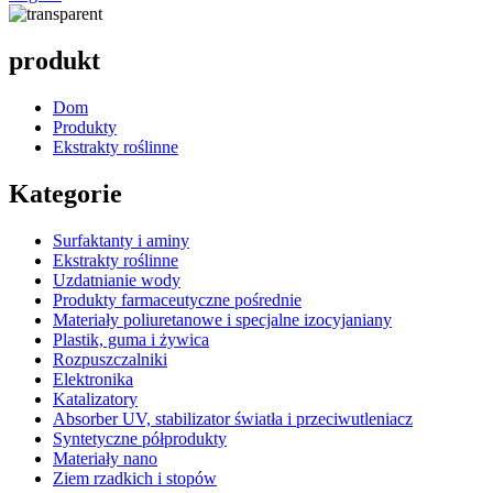
produkt
Dom
Produkty
Ekstrakty roślinne
Kategorie
Surfaktanty i aminy
Ekstrakty roślinne
Uzdatnianie wody
Produkty farmaceutyczne pośrednie
Materiały poliuretanowe i specjalne izocyjaniany
Plastik, guma i żywica
Rozpuszczalniki
Elektronika
Katalizatory
Absorber UV, stabilizator światła i przeciwutleniacz
Syntetyczne półprodukty
Materiały nano
Ziem rzadkich i stopów