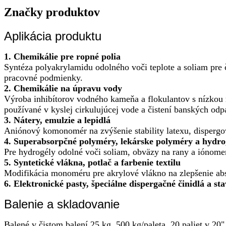
Značky produktov
Aplikácia produktu
1. Chemikálie pre ropné polia
Syntéza polyakrylamidu odolného voči teplote a soliam pre 
pracovné podmienky.
2. Chemikálie na úpravu vody
Výroba inhibítorov vodného kameňa a flokulantov s nízkou m
používané v kyslej cirkulujúcej vode a čistení banských od
3. Nátery, emulzie a lepidlá
Aniónový komonomér na zvýšenie stability latexu, dispergov
4. Superabsorpčné polyméry, lekárske polyméry a hydro
Pre hydrogély odolné voči soliam, obväzy na rany a iónome
5. Syntetické vlákna, potlač a farbenie textilu
Modifikácia monoméru pre akrylové vlákno na zlepšenie absor
6. Elektronické pasty, špeciálne dispergačné činidlá a st
Balenie a skladovanie
Balené v čistom balení 25 kg, 500 kg/paleta, 20 paliet v 20