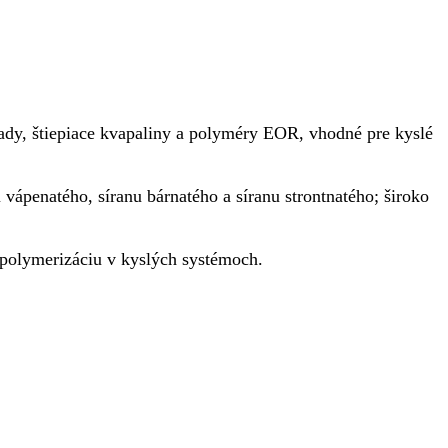
ísady, štiepiace kvapaliny a polyméry EOR, vhodné pre kyslé
ápenatého, síranu bárnatého a síranu strontnatého; široko
 polymerizáciu v kyslých systémoch.