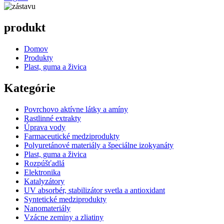
produkt
Domov
Produkty
Plast, guma a živica
Kategórie
Povrchovo aktívne látky a amíny
Rastlinné extrakty
Úprava vody
Farmaceutické medziprodukty
Polyuretánové materiály a špeciálne izokyanáty
Plast, guma a živica
Rozpúšťadlá
Elektronika
Katalyzátory
UV absorbér, stabilizátor svetla a antioxidant
Syntetické medziprodukty
Nanomateriály
Vzácne zeminy a zliatiny