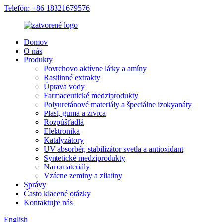
Telefón: +86 18321679576
Domov
O nás
Produkty
Povrchovo aktívne látky a amíny
Rastlinné extrakty
Úprava vody
Farmaceutické medziprodukty
Polyuretánové materiály a špeciálne izokyanáty
Plast, guma a živica
Rozpúšťadlá
Elektronika
Katalyzátory
UV absorbér, stabilizátor svetla a antioxidant
Syntetické medziprodukty
Nanomateriály
Vzácne zeminy a zliatiny
Správy
Často kladené otázky
Kontaktujte nás
English