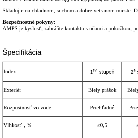
Skladujte na chladnom, suchom a dobre vetranom mieste. Do
Bezpečnostné pokyny:
AMPS je kyslosť, zabráňte kontaktu s očami a pokožkou, po
Špecifikácia
sv.
a
Index
1
stupeň
2
Exteriér
Biely prášok
Biel
Rozpustnosť vo vode
Priehľadné
Pri
Vlhkosť
，
≤0,5
%