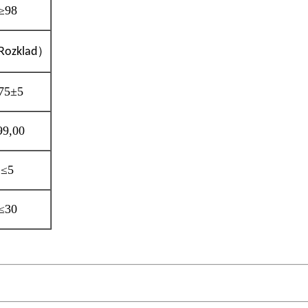
≥98
）
Rozklad
75±5
99,00
≤5
≤30