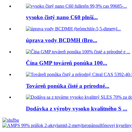
vysoko čistý nano C60 plnší...
úprava vody BCDMH (Bro...
Čína GMP továreň ponúka 100...
Továreň ponúka čisté a prírodné...
Dodávka z výroby vysoko kvalitného S ...