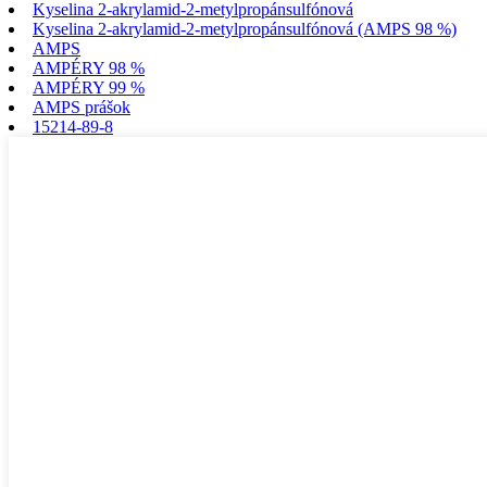
Kyselina 2-akrylamid-2-metylpropánsulfónová
Kyselina 2-akrylamid-2-metylpropánsulfónová (AMPS 98 %)
AMPS
AMPÉRY 98 %
AMPÉRY 99 %
AMPS prášok
15214-89-8