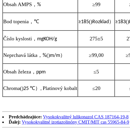
Obsah AMPS
，
≥99
%
Bod topenia
，
()
）
()
℃
≥185
Rozklad
≥183
Číslo kyslosti
，
275±5
2
mgKOH/g
Neprchavá látka
，
()
）
≥99,00
≥
%
m/m
Obsah železa
，
≤5
ppm
Chroma
()
）
Platinový kobalt
≤20
25 ℃
,
Predchádzajúce:
Vysokokvalitný lulikonazol CAS 187164-19-8
Ďalej:
Vysokokvalitné izotiazolinóny CMIT/MIT cas 55965-84-9