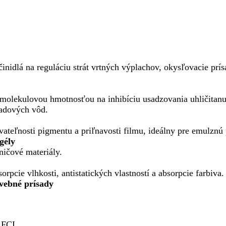
činidlá na reguláciu strát vrtných výplachov, okysľovacie pr
olekulovou hmotnosťou na inhibíciu usadzovania uhličitanu v
padových vôd.
ateľnosti pigmentu a priľnavosti filmu, ideálny pre emulznú
gély
ničové materiály.
pcie vlhkosti, antistatických vlastností a absorpcie farbiva.
avebné prísady
" FCL.