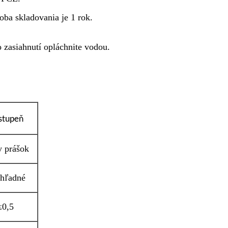
ba skladovania je 1 rok.
 zasiahnutí opláchnite vodou.
stupeň
y prášok
ehľadné
≤0,5