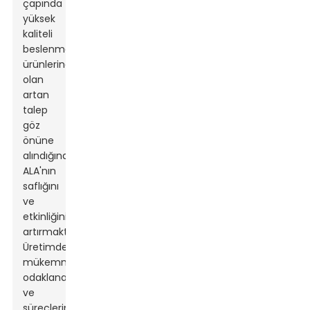
çapında
yüksek
kaliteli
beslenme
ürünlerine
olan
artan
talep
göz
önüne
alındığında,
ALA'nın
saflığını
ve
etkinliğini
artırmaktır.
Üretimde
mükemmelliğe
odaklanarak
ve
süreçlerinde