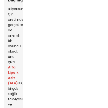
Biliyorsunuz,
Çin
üretimde
gerçekten
de
önemli
bir
oyuncu
olarak
öne
çıktı.
Alfa
Lipoik
Asit
(ALA)
Bu,
birçok
sağlık
takviyesinde
ve