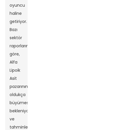
oyuncu
haline
getiriyor.
Bazı
sektör
raporlarına
göre,
Alfa
Lipoik
Asit
pazarının
oldukça
büyümesi
bekleniyor
ve
tahminler