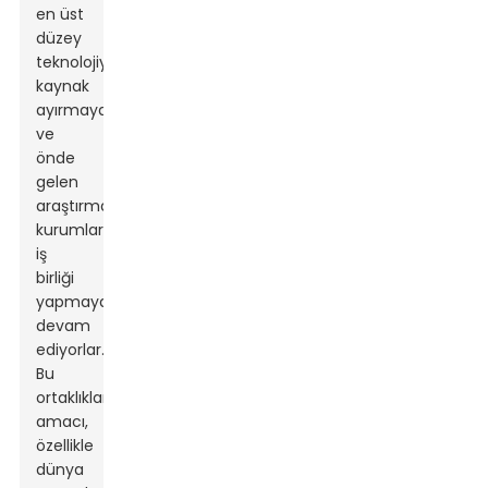
en üst
düzey
teknolojiye
kaynak
ayırmaya
ve
önde
gelen
araştırma
kurumlarıyla
iş
birliği
yapmaya
devam
ediyorlar.
Bu
ortaklıkların
amacı,
özellikle
dünya