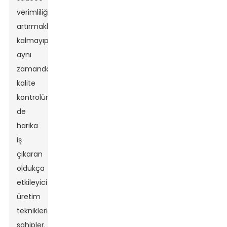
verimliliği
artırmakla
kalmayıp
aynı
zamanda
kalite
kontrolünde
de
harika
iş
çıkaran
oldukça
etkileyici
üretim
tekniklerine
sahipler.