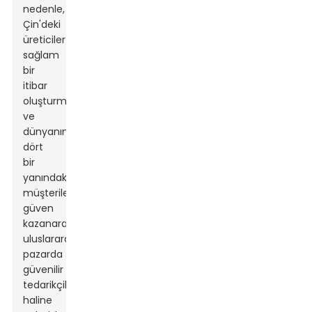
nedenle,
Çin'deki
üreticiler
sağlam
bir
itibar
oluşturmuş
ve
dünyanın
dört
bir
yanındaki
müşterilerden
güven
kazanarak
uluslararası
pazarda
güvenilir
tedarikçiler
haline