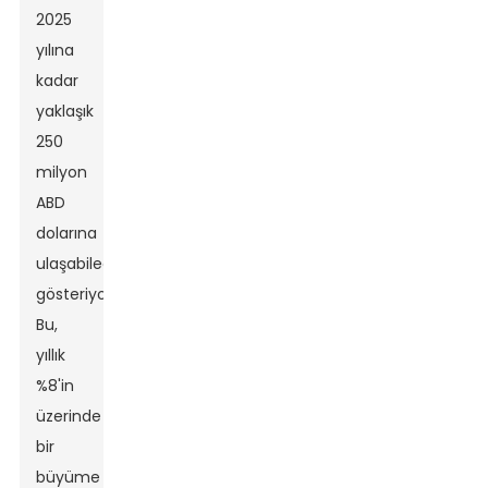
2025
yılına
kadar
yaklaşık
250
milyon
ABD
dolarına
ulaşabileceğini
gösteriyor.
Bu,
yıllık
%8'in
üzerinde
bir
büyüme