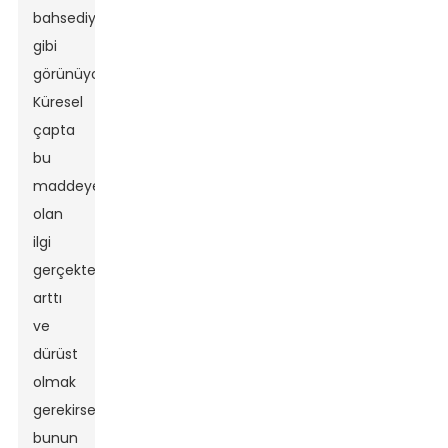
bahsediyor
gibi
görünüyor.
Küresel
çapta
bu
maddeye
olan
ilgi
gerçekten
arttı
ve
dürüst
olmak
gerekirse,
bunun