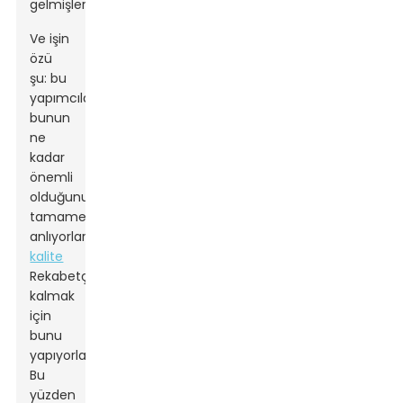
gelmişlerdir.
Ve işin
özü
şu: bu
yapımcılar
bunun
ne
kadar
önemli
olduğunu
tamamen
anlıyorlar.
kalite
Rekabetçi
kalmak
için
bunu
yapıyorlar.
Bu
yüzden