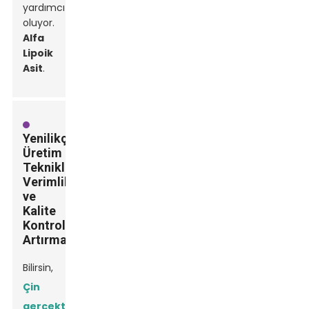
yardımcı
oluyor.
Alfa
Lipoik
Asit
.
Yenilikçi
Üretim
Teknikleri:
Verimliliği
ve
Kalite
Kontrolünü
Artırma
Bilirsin,
Çin
gerçekten