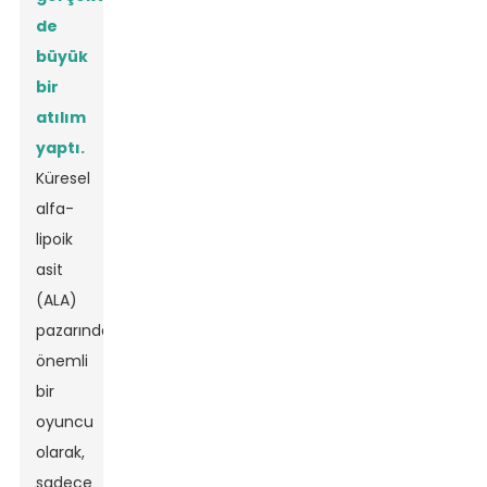
de
büyük
bir
atılım
yaptı.
Küresel
alfa-
lipoik
asit
(ALA)
pazarında
önemli
bir
oyuncu
olarak,
sadece