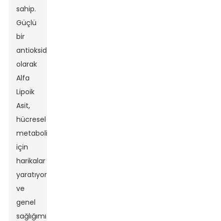
sahip.
Güçlü
bir
antioksidan
olarak
Alfa
Lipoik
Asit,
hücresel
metabolizmamız
için
harikalar
yaratıyor
ve
genel
sağlığımız