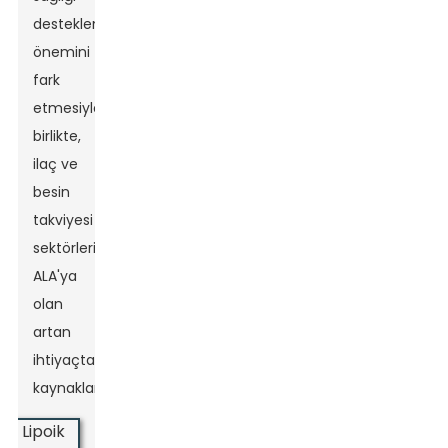
desteklemedeki
önemini
fark
etmesiyle
birlikte,
ilaç ve
besin
takviyesi
sektörlerinde
ALA'ya
olan
artan
ihtiyaçtan
kaynaklanıyor.