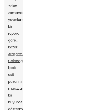
Yakın
zamanda
yayınlanan
bir
rapora
göre...
Pazar
Araştırmasının
Geleceği
Alfa-
lipoik
asit
pazarının
muazzam
bir
büyüme
göstermesi