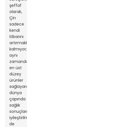
şeffaf
olarak,
Çin
sadece
kendi
itibarını
artırmakla
kalmıyor;
aynı
zamanda
en üst
düzey
ürünler
sağlayarak
dünya
çapında
sağlık
sonuçlarının
iyileştirilmesine
de