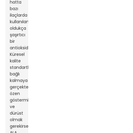
hatta
bazı
ilaçlarda
kullanılan
oldukça
şaşırtıcı
bir
antioksidandır.
Küresel
kalite
standartlarına
bağlı
kalmaya
gerçekten
özen
göstermişler
ve
dürüst
olmak
gerekirse,
ALA