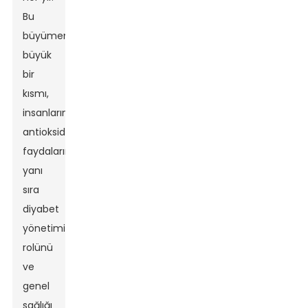
Bu
büyümenin
büyük
bir
kısmı,
insanların
antioksidan
faydalarının
yanı
sıra
diyabet
yönetimindeki
rolünü
ve
genel
sağlığı