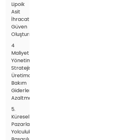
Lipoik
Asit
İhracatında
Güven
Oluşturma
4
Maliyet
Yönetimi
Stratejisi:
Üretimde
Bakım
Giderlerini
Azaltmak
5.
Küresel
Pazarlarda
Yolculuk:
Başarılı