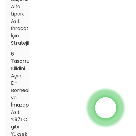
Alfa
Lipoik
Asit
İhracatı
İçin
Stratejiler
6
Tasarrufların
Kilidini
Açın:
D-
Borneol
ve
İmazapyr
Asit
%97TC
gibi
Yüksek