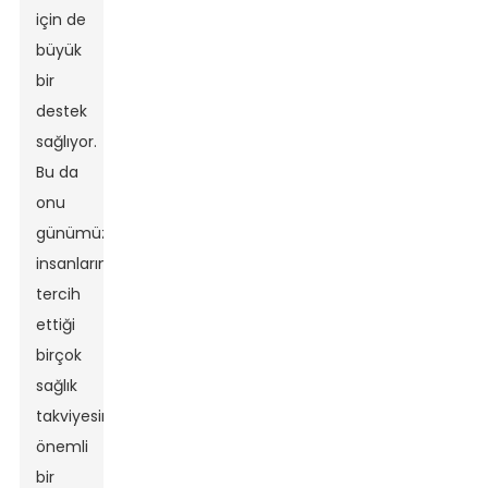
için de
büyük
bir
destek
sağlıyor.
Bu da
onu
günümüzde
insanların
tercih
ettiği
birçok
sağlık
takviyesinde
önemli
bir