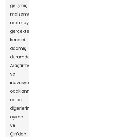
gelişmiş
malzemeleri
üretmeye
gerçekten
kendini
adamış
durumda.
Araştırma
ve
inovasyona
odaklanmaları
onları
diğerlerinden
ayıran
ve
Çin'den