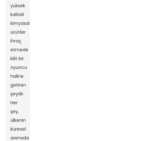
yüksek
kaliteli
kimyasal
ürünler
ihraç
etmede
kilit bir
oyuncu
haline
getiren
şeydir.
Her
şey,
ülkenin
küresel
arenada