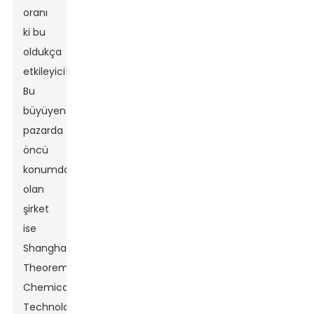
oranı
ki bu
oldukça
etkileyici!
Bu
büyüyen
pazarda
öncü
konumda
olan
şirket
ise
Shanghai
Theorem
Chemical
Technology