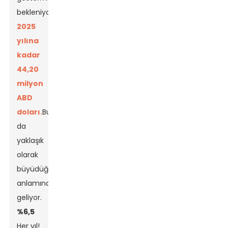
bekleniyor.
2025
yılına
kadar
44,20
milyon
ABD
doları.
Bu
da
yaklaşık
olarak
büyüdüğü
anlamına
geliyor.
%6,5
Her yıl!