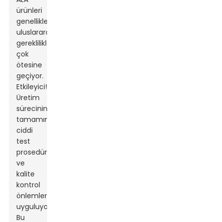
ürünleri
genellikle
uluslararası
gerekliliklerin
çok
ötesine
geçiyor.
Etkileyici!
Üretim
sürecinin
tamamında
ciddi
test
prosedürleri
ve
kalite
kontrol
önlemleri
uyguluyorlar.
Bu