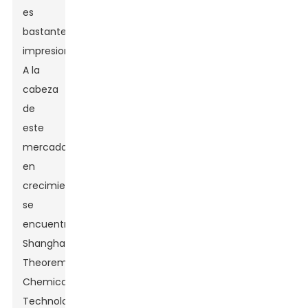
es
bastante
impresionante!
A la
cabeza
de
este
mercado
en
crecimiento
se
encuentra
Shanghai
Theorem
Chemical
Technology