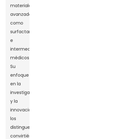
materiales
avanzados,
como
surfactantes
e
intermedios
médicos.
Su
enfoque
en la
investigación
y la
innovación
los
distingue,
convirtiéndolos