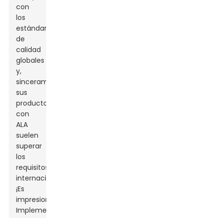
con
los
estándares
de
calidad
globales
y,
sinceramente,
sus
productos
con
ALA
suelen
superar
los
requisitos
internacionales.
¡Es
impresionante!
Implementan