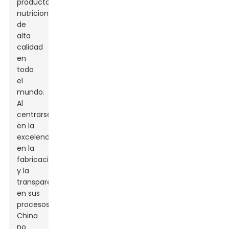
productos
nutricionales
de
alta
calidad
en
todo
el
mundo.
Al
centrarse
en la
excelencia
en la
fabricación
y la
transparencia
en sus
procesos,
China
no