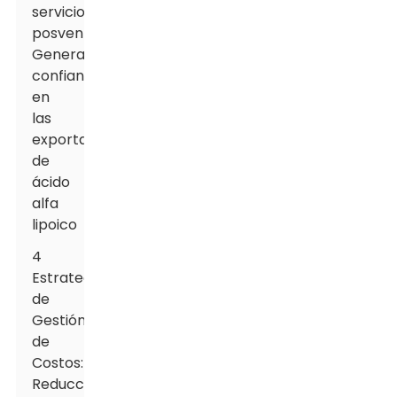
servicio
posventa:
Generando
confianza
en
las
exportaciones
de
ácido
alfa
lipoico
4
Estrategias
de
Gestión
de
Costos:
Reducción