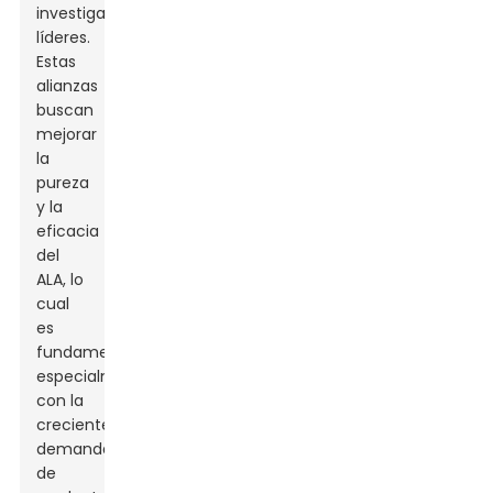
investigación
líderes.
Estas
alianzas
buscan
mejorar
la
pureza
y la
eficacia
del
ALA, lo
cual
es
fundamental,
especialmente
con la
creciente
demanda
de