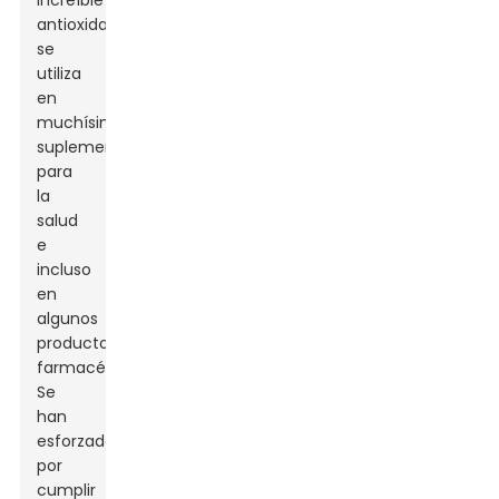
increíble
antioxidante
se
utiliza
en
muchísimos
suplementos
para
la
salud
e
incluso
en
algunos
productos
farmacéuticos.
Se
han
esforzado
por
cumplir