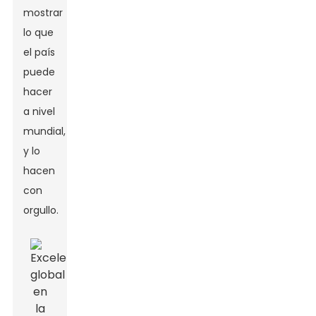
mostrar
lo que
el país
puede
hacer
a nivel
mundial,
y lo
hacen
con
orgullo.