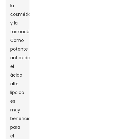
la
cosmética
y la
farmacéutica.
Como
potente
antioxidante,
el
ácido
alfa
lipoico
es
muy
beneficioso
para
el