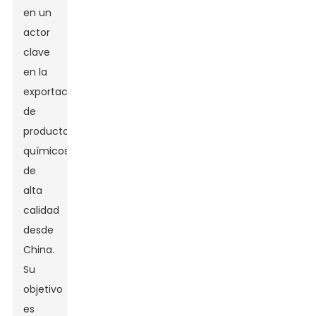
en un
actor
clave
en la
exportación
de
productos
químicos
de
alta
calidad
desde
China.
Su
objetivo
es