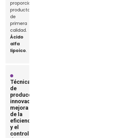
proporcionar
productos
de
primera
calidad.
Ácido
alfa
lipoico
.
Técnicas
de
producción
innovadoras:
mejora
de la
eficiencia
y el
control