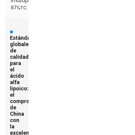
imazapir
97%TC
Estándares
globales
de
calidad
para
el
ácido
alfa
lipoico:
el
compromiso
de
China
con
la
excelencia