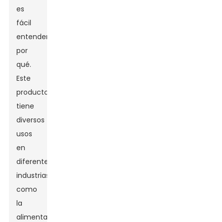
es
fácil
entender
por
qué.
Este
producto
tiene
diversos
usos
en
diferentes
industrias,
como
la
alimentaria,