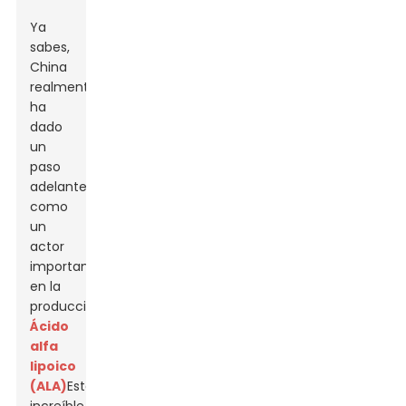
Ya
sabes,
China
realmente
ha
dado
un
paso
adelante
como
un
actor
importante
en la
producción.
Ácido
alfa
lipoico
(ALA)
Este