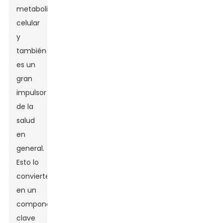
metabolismo
celular
y
también
es un
gran
impulsor
de la
salud
en
general.
Esto lo
convierte
en un
componente
clave