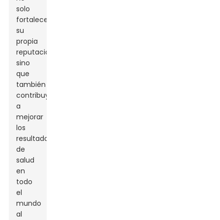
solo
fortalece
su
propia
reputación,
sino
que
también
contribuye
a
mejorar
los
resultados
de
salud
en
todo
el
mundo
al