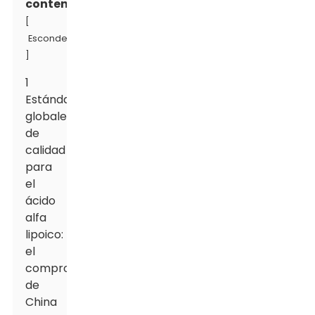
contenido
[
Esconder
]
1
Estándares
globales
de
calidad
para
el
ácido
alfa
lipoico:
el
compromiso
de
China