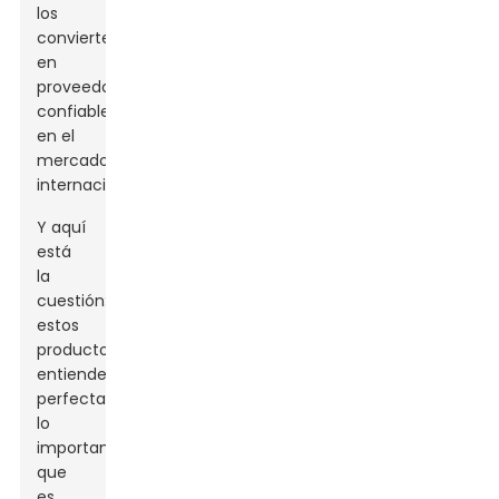
los
convierte
en
proveedores
confiables
en el
mercado
internacional.
Y aquí
está
la
cuestión:
estos
productores
entienden
perfectamente
lo
importante
que
es...