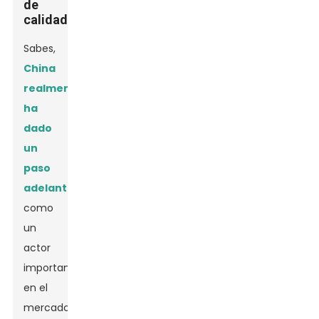
de
calidad
Sabes,
China
realmente
ha
dado
un
paso
adelante
como
un
actor
importante
en el
mercado