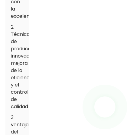
con
la
excelencia
2
Técnicas
de
producción
innovadoras:
mejora
de la
eficiencia
y el
control
de
calidad
3
ventajas
del