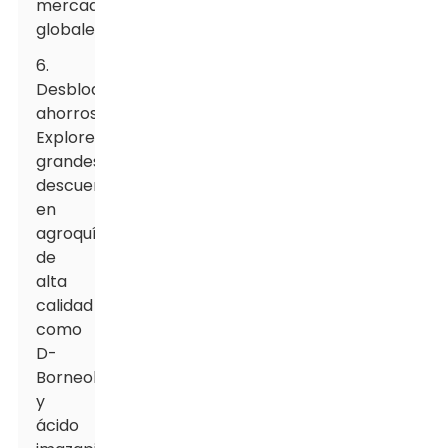
mercados
globales
6.
Desbloquee
ahorros:
Explore
grandes
descuentos
en
agroquímicos
de
alta
calidad
como
D-
Borneol
y
ácido