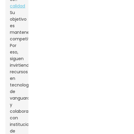
calidad
Su
objetivo
es
mantenerse
competitivos.
Por
eso,
siguen
invirtiendo
recursos
en
tecnología
de
vanguardia
y
colaboran
con
instituciones
de