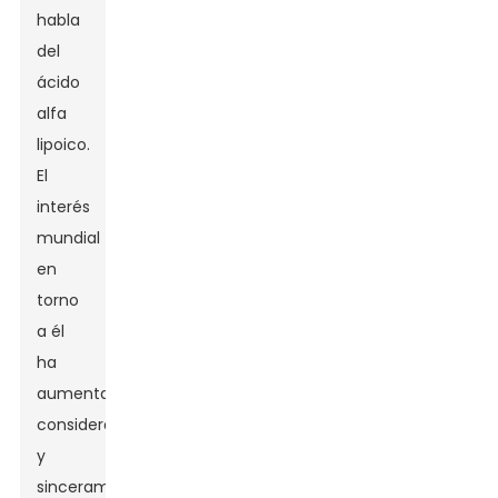
habla
del
ácido
alfa
lipoico.
El
interés
mundial
en
torno
a él
ha
aumentado
considerablemente,
y
sinceramente,