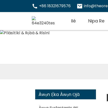
+86 18321679576
info@theor
Ilé
Nipa Re
Àwọn Ẹ̀ka Àwọn Ọjà
Àwọn Surfactants àti