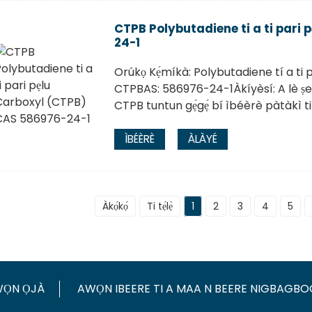
CTPB Polybutadiene ti a ti pari
24-1
Orúkọ Kẹ́míkà: Polybutadiene tí a ti par
CTPBAS: 586976-24-1Àkíyèsí: A lè ṣe ì
CTPB tuntun gẹ́gẹ́ bí ìbéèrè pàtàkì 
ÌBÉÈRÈ
ÀLÀYÉ
Àkọ́kọ́
Ti tẹ́lẹ̀
1
2
3
4
5
ỌN ỌJÀ
AWỌN IBEERE TI A MAA N BEERE NIGBAGB