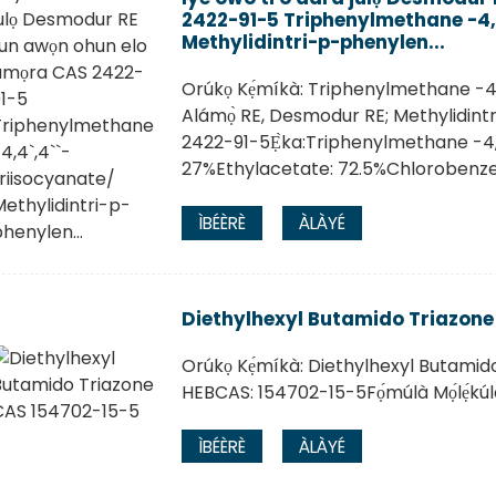
2422-91-5 Triphenylmethane -4,
Methylidintri-p-phenylen...
Orúkọ Kẹ́míkà: Triphenylmethane -4,
Alámọ̀ RE, Desmodur RE; Methylidin
2422-91-5Ẹ̀ka:Triphenylmethane -4,4
27%Ethylacetate: 72.5%Chlorobenz
ÌBÉÈRÈ
ÀLÀYÉ
Diethylhexyl Butamido Triazone
Orúkọ Kẹ́míkà: Diethylhexyl Butamido 
HEBCAS: 154702-15-5Fọ́múlà Mọ́lẹ́k
ÌBÉÈRÈ
ÀLÀYÉ