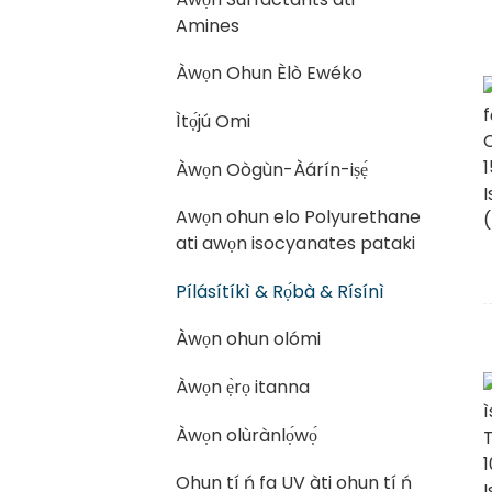
Amines
Àwọn Ohun Èlò Ewéko
Ìtọ́jú Omi
Àwọn Oògùn-Àárín-iṣẹ́
Awọn ohun elo Polyurethane
ati awọn isocyanates pataki
Pílásítíkì & Rọ́bà & Rísínì
Àwọn ohun olómi
Àwọn ẹ̀rọ itanna
Àwọn olùrànlọ́wọ́
Ohun tí ń fa UV àti ohun tí ń