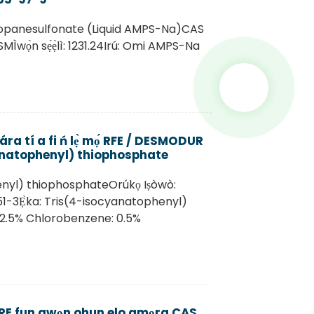
opanesulfonate (Liquid AMPS-Na)CAS
wọ̀n sẹ́ẹ̀lì: 1231.24Irú: Omi AMPS-Na
ára tí a fi ń lẹ̀ mọ́ RFE / DESMODUR
anatophenyl) thiophosphate
enyl) thiophosphateOrúkọ Iṣòwò:
1-3Ẹ̀ka: Tris(4-isocyanatophenyl)
72.5% Chlorobenzene: 0.5%
 RE fun awọn ohun elo amọra CAS