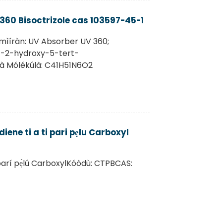
360 Bisoctrizole cas 103597-45-1
̀ mìíràn: UV Absorber UV 360;
)-2-hydroxy-5-tert-
là Mólékúlà: C41H51N6O2
ene ti a ti pari pẹlu Carboxyl
 parí pẹ̀lú CarboxylKóòdù: CTPBCAS: