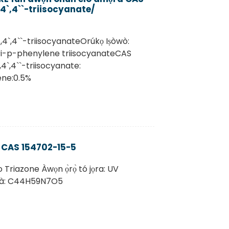
4`,4``-triisocyanate/
4`,4``-triisocyanateOrúkọ Iṣòwò:
tri-p-phenylene triisocyanateCAS
`,4``-triisocyanate:
ene:0.5%
 CAS 154702-15-5
Triazone Àwọn ọ̀rọ̀ tó jọra: UV
úlà: C44H59N7O5