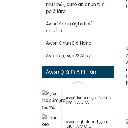
mú ìmọ́lẹ̀ dúró àti ohun tí ń
pa á lára
Àwọn àárín àgbékalẹ̀
oníṣẹ́dá
Àwọn Ohun Èlò Nano
Ayé tó ṣọ̀wọ́n & Alloy
Àwọn Ọjà Tí A Fi Hàn
Aṣojú ìsopọ̀mọ́ra fọ́ọ̀mù
omi TAIC C...
aṣoju agbelebu fọọmu
lulú TAIC C ...