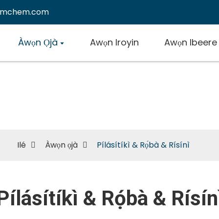
emchem.com
Àwọn Ọjà
Awọn Iroyin
Awọn Ibeere
Pílásítíkì & Rọ́bà & Rísínì
Ilé
Àwọn ọjà
Pílásítíkì & Rọ́bà & Rísínì
Pílásítíkì & Rọ́bà & Rísín