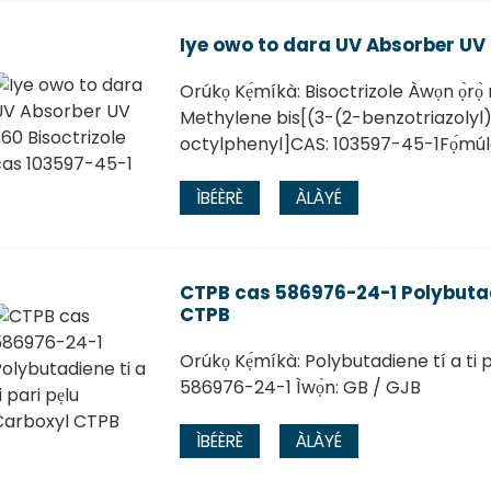
Iye owo to dara UV Absorber UV 
Orúkọ Kẹ́míkà: Bisoctrizole Àwọn ọ̀rọ
Methylene bis[(3-(2-benzotriazolyl
octylphenyl]CAS: 103597-45-1Fọ́mú
ÌBÉÈRÈ
ÀLÀYÉ
CTPB cas 586976-24-1 Polybutadi
CTPB
Orúkọ Kẹ́míkà: Polybutadiene tí a ti
586976-24-1 Ìwọ̀n: GB / GJB
ÌBÉÈRÈ
ÀLÀYÉ