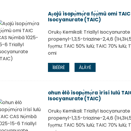
Aṣojú ìsopọ̀mọ́ra fọ́ọ̀mù omi TAI
Isocyanurate (TAIC)
Orukọ Kemikali: Triallyl Isocyanurate
propenyl-1,3,5-triazine-2,4,6 (1H,3H,
fọọmu: TAIC 50% lulú; TAIC 70% lulú;
omi
ÌBÉÈRÈ
ÀLÀYÉ
ohun èlò ìsopọ̀mọ́ra ìrísí lulú T
Isocyanurate (TAIC)
Orukọ Kemikali: Triallyl Isocyanurate
propenyl-1,3,5-triazine-2,4,6 (1H,3H,
fọọmu: TAIC 50% lulú; TAIC 70% lulú;