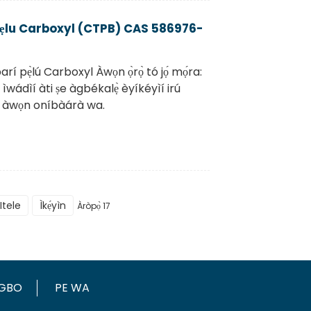
 pẹlu Carboxyl (CTPB) CAS 586976-
í pẹ̀lú Carboxyl Àwọn ọ̀rọ̀ tó jọ́ mọ́ra:
wádìí àti ṣe àgbékalẹ̀ èyíkéyìí irú
ti àwọn oníbàárà wa.
Itele
Ìkẹ́yìn
Àròpọ̀ 17
OGBO
PE WA