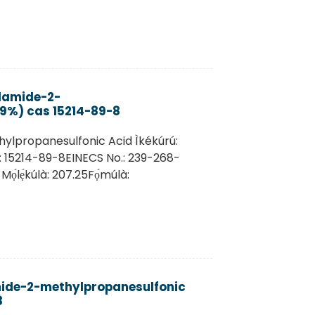
lamide-2-
9%) cas 15214-89-8
ylpropanesulfonic Acid Ìkékúrú:
15214-89-8EINECS No.: 239-268-
ọ́lẹ́kúlà: 207.25Fọ́múlà:
mide-2-methylpropanesulfonic
8