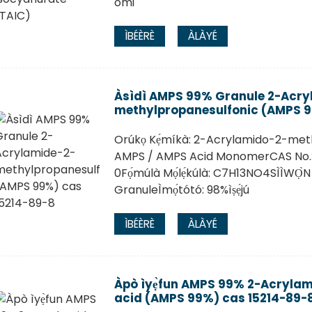
omi
ÌBÉÈRÈ
ÀLÀYÉ
Àsìdì AMPS 99% Granule 2-Acry
methylpropanesulfonic (AMPS 9
Orúkọ Kẹ́míkà: 2-Acrylamido-2-meth
AMPS / AMPS Acid MonomerCAS No.: 
0Fọ́múlà Mọ́lẹ́kúlà: C7H13NO4SÌÌWỌ̀N M
GranuleÌmọ́tótó: 98%ìṣẹ́jú
ÌBÉÈRÈ
ÀLÀYÉ
Àpò ìyẹ̀fun AMPS 99% 2-Acryla
acid (AMPS 99%) cas 15214-89-