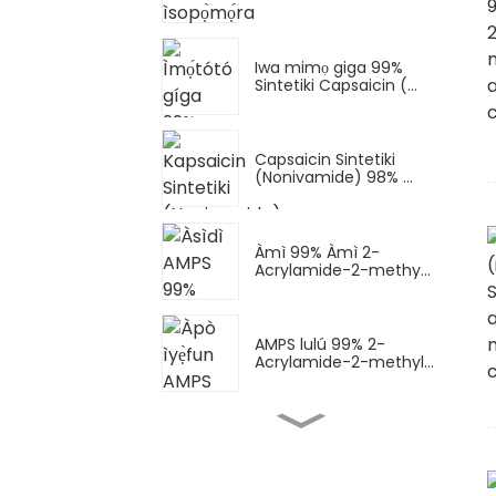
Iwa mimọ giga 99%
Sintetiki Capsaicin (...
Capsaicin Sintetiki
(Nonivamide) 98% ...
Àmì 99% Àmì 2-
Acrylamide-2-methy...
AMPS lulú 99% 2-
Acrylamide-2-methyl...
Àpò AMPS-Na (iyọ̀
sodium AMPS) Sódì...