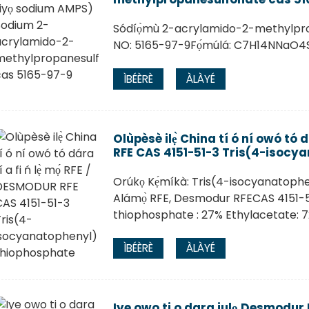
Sódíọ̀mù 2-acrylamido-2-methylpr
NO: 5165-97-9Fọ́múlá: C7H14NNaO4SMÌ
ÌBÉÈRÈ
ÀLÀYÉ
Olùpèsè ilẹ̀ China tí ó ní owó tó d
RFE CAS 4151-51-3 Tris(4-isocy
Orúkọ Kẹ́míkà: Tris(4-isocyanatoph
Alámọ̀ RFE, Desmodur RFECAS 4151-5
thiophosphate : 27% Ethylacetate: 
ÌBÉÈRÈ
ÀLÀYÉ
Iye owo ti o dara julọ Desmodur