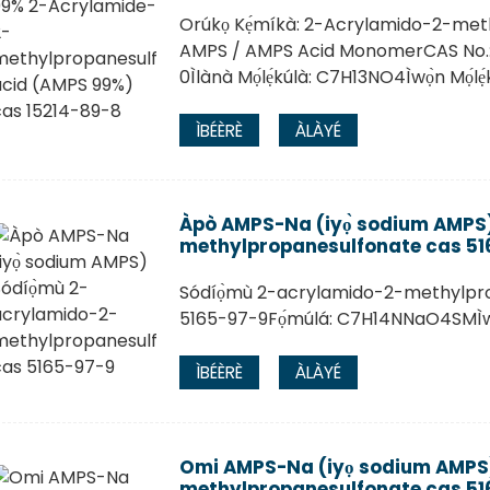
Orúkọ Kẹ́míkà: 2-Acrylamido-2-meth
AMPS / AMPS Acid MonomerCAS No.: 
0Ìlànà Mọ́lẹ́kúlà: C7H13NO4Ìwọ̀n Mọ́lẹ́k
ÌBÉÈRÈ
ÀLÀYÉ
Àpò AMPS-Na (iyọ̀ sodium AMPS
methylpropanesulfonate cas 51
Sódíọ̀mù 2-acrylamido-2-methylp
5165-97-9Fọ́múlá: C7H14NNaO4SMÌwọ̀n
ÌBÉÈRÈ
ÀLÀYÉ
Omi AMPS-Na (iyọ sodium AMPS
methylpropanesulfonate cas 51