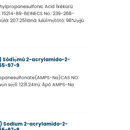
ylpropanesulfonic Acid Ìkékúrú:
15214-89-8EINECS No.: 239-268-
úlà: 207.25Ìlànà: lulúÌmọ́tótó: 98%ìṣẹ́jú
) Sódíọ̀mù 2-acrylamido-2-
65-97-9
ropanesulfonate(AMPS-Na)CAS NO:
 sẹ́ẹ̀lì: 1231.24Irú: Àpò AMPS-Na
) Sodium 2-acrylamido-2-
65-97-9