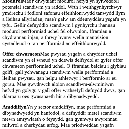
Modurol
Mae'r diwydiant modurol hefyd yn sylweddoli
potensial scandiwm yn raddol. Wrth i weithgynhyrchwyr
ymdrechu i fodloni safonau effeithlonrwydd tanwydd llym
a lleihau allyriadau, mae'r galw am ddeunyddiau ysgafn yn
tyfu. Gellir defnyddio scandiwm i gynhyrchu rhannau
modurol perfformiad uchel fel olwynion, fframiau a
chydrannau injan, a thrwy hynny wella manteision
cystadleuol o ran perfformiad ac effeithlonrwydd.
Offer chwaraeon
Mae pwysau ysgafn a chryfder uchel
scandiwm yn ei wneud yn ddewis delfrydol ar gyfer offer
chwaraeon perfformiad uchel. O fframiau beiciau i glybiau
golff, gall ychwanegu scandiwm wella perfformiad a
lleihau pwysau, gan helpu athletwyr i berfformio ar eu
gorau. Mae gwydnwch aloion scandiwm-alwminiwm
hefyd yn golygu y gall offer wrthsefyll defnydd dwys, gan
ddarparu oes gwasanaeth hir a dibynadwyedd.
Amddiffyn
Yn y sector amddiffyn, mae perfformiad a
dibynadwyedd yn hanfodol, a defnyddir metel scandiwm
mewn amrywiaeth o feysydd, gan gynnwys awyrennau
milwrol a cherbydau arfog. Mae priodweddau ysgafn