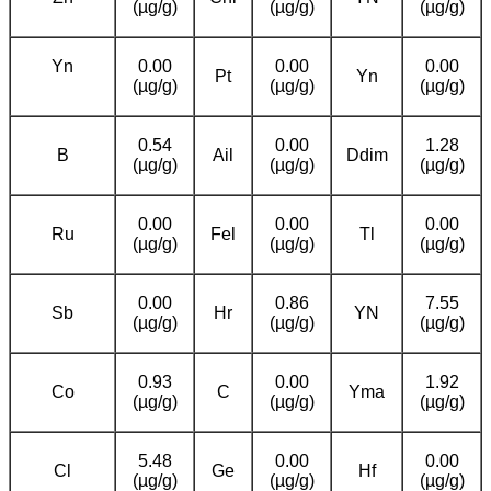
(µg/g)
(µg/g)
(µg/g)
Yn
0.00
0.00
0.00
Pt
Yn
(µg/g)
(µg/g)
(µg/g)
0.54
0.00
1.28
B
Ail
Ddim
(µg/g)
(µg/g)
(µg/g)
0.00
0.00
0.00
Ru
Fel
Tl
(µg/g)
(µg/g)
(µg/g)
0.00
0.86
7.55
Sb
Hr
YN
(µg/g)
(µg/g)
(µg/g)
0.93
0.00
1.92
Co
C
Yma
(µg/g)
(µg/g)
(µg/g)
5.48
0.00
0.00
Cl
Ge
Hf
(µg/g)
(µg/g)
(µg/g)