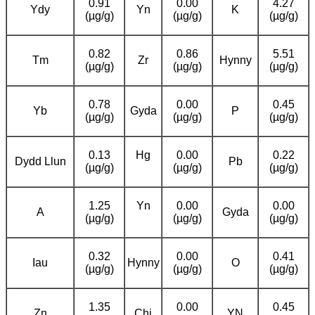
0.91
0.00
4.27
Ydy
Yn
K
(µg/g)
(µg/g)
(µg/g)
0.82
0.86
5.51
Tm
Zr
Hynny
(µg/g)
(µg/g)
(µg/g)
0.78
0.00
0.45
Yb
Gyda
P
(µg/g)
(µg/g)
(µg/g)
0.13
Hg
0.00
0.22
Dydd Llun
Pb
(µg/g)
(µg/g)
(µg/g)
1.25
Yn
0.00
0.00
A
Gyda
(µg/g)
(µg/g)
(µg/g)
0.32
0.00
0.41
Iau
Hynny
O
(µg/g)
(µg/g)
(µg/g)
1.35
0.00
0.45
Zn
Chi
YN