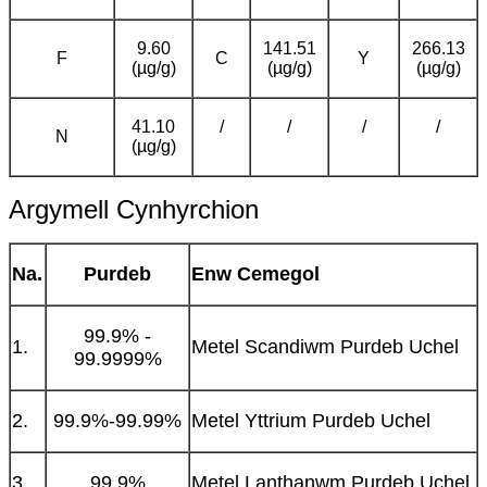
9.60
141.51
266.13
F
C
Y
(µg/g)
(µg/g)
(µg/g)
41.10
/
/
/
/
N
(µg/g)
Argymell Cynhyrchion
Na.
Purdeb
Enw Cemegol
99.9% -
1.
Metel Scandiwm Purdeb Uchel
99.9999%
2.
99.9%-99.99%
Metel Yttrium Purdeb Uchel
3.
99.9%
Metel Lanthanwm Purdeb Uchel