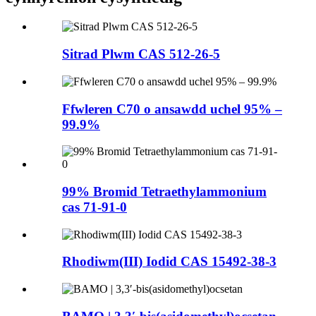
Sitrad Plwm CAS 512-26-5
Ffwleren C70 o ansawdd uchel 95% –
99.9%
99% Bromid Tetraethylammonium
cas 71-91-0
Rhodiwm(III) Iodid CAS 15492-38-3