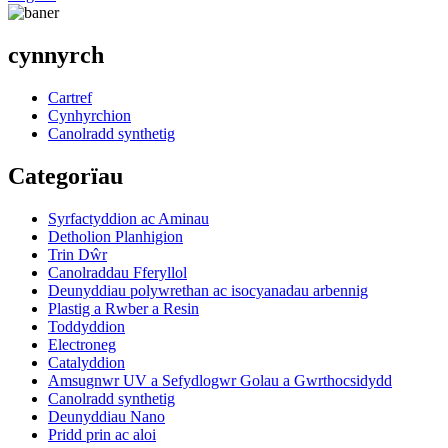
cynnyrch
Cartref
Cynhyrchion
Canolradd synthetig
Categorïau
Syrfactyddion ac Aminau
Detholion Planhigion
Trin Dŵr
Canolraddau Fferyllol
Deunyddiau polywrethan ac isocyanadau arbennig
Plastig a Rwber a Resin
Toddyddion
Electroneg
Catalyddion
Amsugnwr UV a Sefydlogwr Golau a Gwrthocsidydd
Canolradd synthetig
Deunyddiau Nano
Pridd prin ac aloi