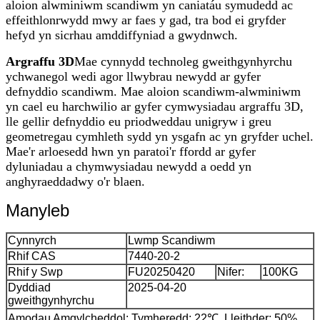
aloion alwminiwm scandiwm yn caniatáu symudedd ac
effeithlonrwydd mwy ar faes y gad, tra bod ei gryfder
hefyd yn sicrhau amddiffyniad a gwydnwch.
Argraffu 3D
Mae cynnydd technoleg gweithgynhyrchu
ychwanegol wedi agor llwybrau newydd ar gyfer
defnyddio scandiwm. Mae aloion scandiwm-alwminiwm
yn cael eu harchwilio ar gyfer cymwysiadau argraffu 3D,
lle gellir defnyddio eu priodweddau unigryw i greu
geometregau cymhleth sydd yn ysgafn ac yn gryfder uchel.
Mae'r arloesedd hwn yn paratoi'r ffordd ar gyfer
dyluniadau a chymwysiadau newydd a oedd yn
anghyraeddadwy o'r blaen.
Manyleb
Cynnyrch
Lwmp Scandiwm
Rhif CAS
7440-20-2
Rhif y Swp
FU20250420
Nifer:
100KG
Dyddiad
2025-04-20
gweithgynhyrchu
Amodau Amgylcheddol: Tymheredd: 22℃. Lleithder: 50%