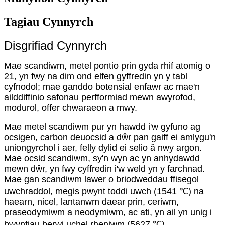
Tagiau Cynnyrch
Disgrifiad Cynnyrch
Mae scandiwm, metel pontio prin gyda rhif atomig o
21, yn fwy na dim ond elfen gyffredin yn y tabl
cyfnodol; mae ganddo botensial enfawr ac mae'n
ailddiffinio safonau perfformiad mewn awyrofod,
modurol, offer chwaraeon a mwy.
Mae metel scandiwm pur yn hawdd i'w gyfuno ag
ocsigen, carbon deuocsid a dŵr pan gaiff ei amlygu'n
uniongyrchol i aer, felly dylid ei selio â nwy argon.
Mae ocsid scandiwm, sy'n wyn ac yn anhydawdd
mewn dŵr, yn fwy cyffredin i'w weld yn y farchnad.
Mae gan scandiwm lawer o briodweddau ffisegol
uwchraddol, megis pwynt toddi uwch (1541 ℃) na
haearn, nicel, lantanwm daear prin, ceriwm,
praseodymiwm a neodymiwm, ac ati, yn ail yn unig i
bwyntiau berwi uchel rheniwm (5627 ℃),