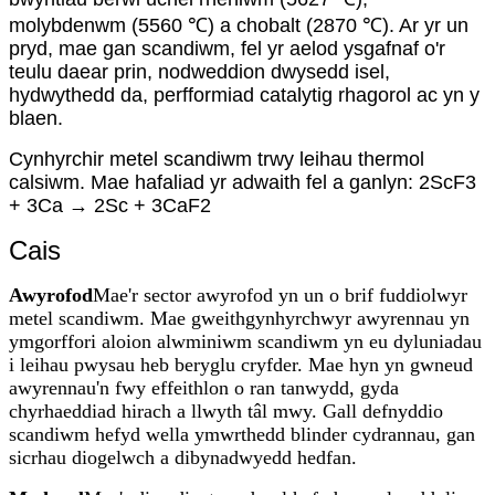
molybdenwm (5560 ℃) a chobalt (2870 ℃). Ar yr un
pryd, mae gan scandiwm, fel yr aelod ysgafnaf o'r
teulu daear prin, nodweddion dwysedd isel,
hydwythedd da, perfformiad catalytig rhagorol ac yn y
blaen.
Cynhyrchir metel scandiwm trwy leihau thermol
calsiwm. Mae hafaliad yr adwaith fel a ganlyn: 2ScF3
+ 3Ca → 2Sc + 3CaF2
Cais
Awyrofod
Mae'r sector awyrofod yn un o brif fuddiolwyr
metel scandiwm. Mae gweithgynhyrchwyr awyrennau yn
ymgorffori aloion alwminiwm scandiwm yn eu dyluniadau
i leihau pwysau heb beryglu cryfder. Mae hyn yn gwneud
awyrennau'n fwy effeithlon o ran tanwydd, gyda
chyrhaeddiad hirach a llwyth tâl mwy. Gall defnyddio
scandiwm hefyd wella ymwrthedd blinder cydrannau, gan
sicrhau diogelwch a dibynadwyedd hedfan.