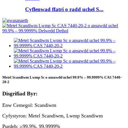
Cyflenwad ffatri o radd uchel S...
Metel Scandiwm Lwmp Sc o ansawdd uchel 99.9% – 99.9999% CAS 7440-
20-2
Disgrifiad Byr:
Enw Cemegol: Scandiwm
Cyfystyron: Metel Scandiwm, Lwmp Scandiwm
Purdeb: ≥99.9%, 99.9999%