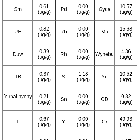
0.61
0.00
10.57
Sm
Pd
Gyda
(µg/g)
(µg/g)
(µg/g)
0.82
0.00
15.68
UE
Rb
Mn
(µg/g)
(µg/g)
(µg/g)
0.39
0.00
4.36
Duw
Rh
Wynebu
(µg/g)
(µg/g)
(µg/g)
0.37
1.18
10.52
TB
S
Yn
(µg/g)
(µg/g)
(µg/g)
Y rhai hynny
0.21
0.00
0.82
Sn
CD
(µg/g)
(µg/g)
(µg/g)
0.67
0.00
49.93
I
Y
Cr
(µg/g)
(µg/g)
(µg/g)