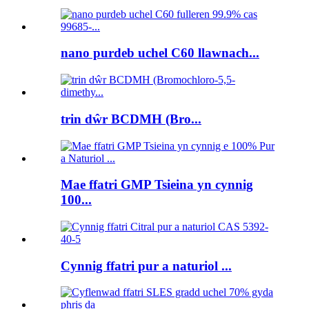
nano purdeb uchel C60 llawnach...
trin dŵr BCDMH (Bro...
Mae ffatri GMP Tsieina yn cynnig
100...
Cynnig ffatri pur a naturiol ...