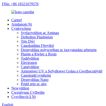
Ffôn: +86 18321679576
Cartref
Amdanom Ni
Cynhyrchion
Syrfactyddion ac Aminau
Detholion Planhigion
Trin Dŵr
Canolraddau Fferyllol
Deunyddiau polywrethan ac isocyanadau arbennig
Plastig a Rwber a Resin
Toddyddion
Electroneg
Catalyddion
Amsugnwr UV a Sefydlogwr Golau a Gwrthocsidydd
Canolradd synthetig
Deunyddiau Nano
Pridd prin ac aloi
Newyddion
Cwestiynau Cyffredin
Cysylltwch â Ni
English