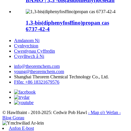
BAMO | 3,3′-bis(asidomethyl)ocsetan
1,3-bis(diphenyfosffino)propan cas
6737-42-4
Amdanom Ni
Cynhyrchion
Cwestiynau Cyffredin
Cysylltwch â Ni
info@theoremchem.com
young@theoremchem.com
Shanghai Theorem Chemical Technology Co., Ltd.
Ffôn: +86 18321679576
© Hawlfraint - 2010-2025: Cedwir Pob Hawl
- Map o'r Wefan
-
Blog Gorau
Anfon E-bost