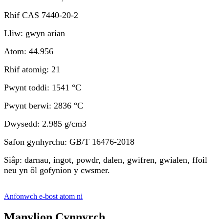
Rhif CAS 7440-20-2
Lliw: gwyn arian
Atom: 44.956
Rhif atomig: 21
Pwynt toddi: 1541 °C
Pwynt berwi: 2836 °C
Dwysedd: 2.985 g/cm3
Safon gynhyrchu: GB/T 16476-2018
Siâp: darnau, ingot, powdr, dalen, gwifren, gwialen, ffoil
neu yn ôl gofynion y cwsmer.
Anfonwch e-bost atom ni
Manylion Cynnyrch