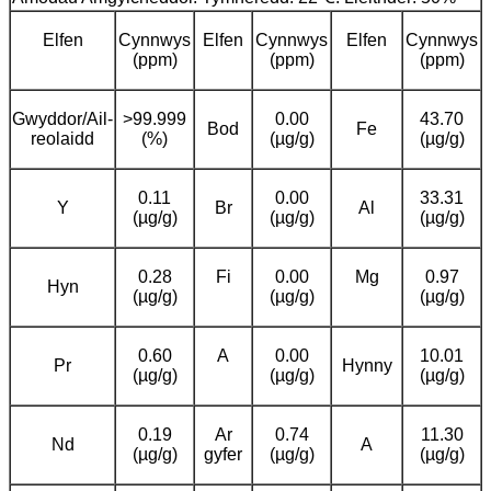
Elfen
Cynnwys
Elfen
Cynnwys
Elfen
Cynnwys
(ppm)
(ppm)
(ppm)
Gwyddor/Ail-
>99.999
0.00
43.70
Bod
Fe
reolaidd
(%)
(µg/g)
(µg/g)
0.11
0.00
33.31
Y
Br
Al
(µg/g)
(µg/g)
(µg/g)
0.28
Fi
0.00
Mg
0.97
Hyn
(µg/g)
(µg/g)
(µg/g)
0.60
A
0.00
10.01
Pr
Hynny
(µg/g)
(µg/g)
(µg/g)
0.19
Ar
0.74
11.30
Nd
A
(µg/g)
gyfer
(µg/g)
(µg/g)