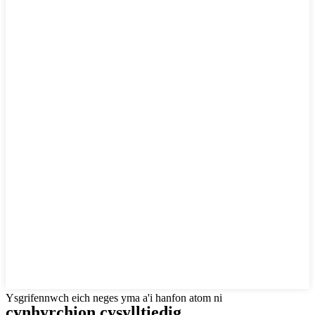
Ysgrifennwch eich neges yma a'i hanfon atom ni
cynhyrchion cysylltiedig