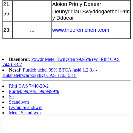
21.
Aloion Prin y Ddaear
Deunyddiau Swyddogaethol Prin
22.
y Ddaear
23.
...
www.theoremchem.com
Blaenorol:
Powdr Metel Twngsten 99.95% (W) Rhif CAS
7440-33-7
Nesaf:
Purdeb uchel 99% BTCA (asid 1,2,3,4-
Butanetetracarboxylig) CAS 1703-58-8
Rhif CAS 7440-20-2
Purdeb 99.9% - 99.9999%
Sc
Scandiwm
Lwmp Scandiwm
Metel Scandiwm