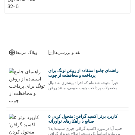
نقد و بررسی‌ها
وبلاگ مرتبط
راهنمای جامع استفاده از روغن تونگ برای
رابرت
پرداخت و محافظت از چوب
ر
ویلسون
اخیراً متوجه شده‌ام که افراد بیشتری به دنبال
محصولات پرداخت چوب طبیعی، مانند روغن
کیفیت و توجه به جزئیات فوق‌العاده. تیم پشتیبانی حرفه‌ای‌گری
تونگ، هستند. کاملاً واضح است که مردم
بی‌نظیری از خود نشان داد!
می‌خواهند
مه
۲۰۲۵
07
۵ کاربرد برتر اکسید گرافن: متحول کردن
صنایع با راهکارهای نوآورانه
شارلوت
خب، آیا در مورد اکسید گرافن چیزی شنیده‌اید؟
ش
آدامز
این ماده اساساً یک نسخه اصلاح‌شده از گرافن