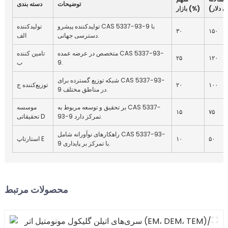
توضیحات
دسته بندی
ن دلار)
بازار (%)
تولیدکننده پیشرو CAS 5337-93-9 با
تولیدکننده
۳۰
۱۵۰
دسترسی جهانی.
الف
متخصص در عرضه عمده CAS 5337-93-
تامین کننده
۲۵
۱۲۰
9.
ب
شبکه توزیع گسترده برای CAS 5337-93-
۱۰۰
۲۰
توزیع‌کننده ج
9 در مناطق مختلف.
بر تحقیق و توسعه مربوط به CAS 5337-
موسسه
۱۵
۷۵
93-9 تمرکز دارد.
تحقیقاتی D
راهکارهای نوآورانه شامل CAS 5337-93-
۵۰
۱۰
استارتاپ E
9 با تمرکز بر پایداری.
محصولات مرتبط