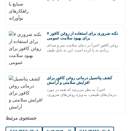
است و واقعاً در صنایع مختلف سر و صدا به پا
کرده است.
من از محصول هیجان‌زده‌ام! خدمات پس از فروش سریع و
حرفه‌ای بود.
جولای
۲۰۲۵
04
۷ نکته ضروری برای استفاده از روغن کافور
برای بهبود سلامت عمومی
ویلیام
روغن کافور اخیراً در دنیای سلامت سر و صدای
و
زیادی به پا کرده است. این به دلیل طیف
کینگ
چشمگیر فواید سلامتی و کاربردهای متنوع آن
است.
من واقعاً از کیفیت این کالا راضی هستم. خدمات پس از فروش
فوق‌العاده و بسیار مفید بود.
مه
۲۰۲۵
۲۷
کشف پتانسیل درمانی روغن کافور برای
افزایش سلامتی و آرامش
اخیراً، به نظر می‌رسد که همه در مورد
درمان‌های طبیعی، به ویژه روغن‌های ضروری،
هنری
ه
صحبت می‌کنند - مردم واقعاً به خواص درمانی
دیویس
آنها علاقه‌مند هستند. یک روغن
تیم پشتیبانی پس از فروش به خوبی به تمام سوالات من پاسخ
جستجوی مرتبط
دادند.
جولای
۲۰۲۵
۰۵