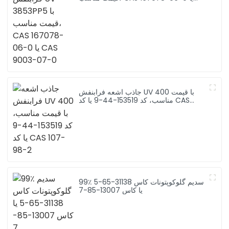
CAS 9003-07-0
جاذب اشعه فرابنفش UV 400 با قیمت
مناسب، کد 153519-44-9 یا کد CAS
107-98-2
99٪ سدیم گلوکوپتونات کاس 31138-65-5
یا کاس 13007-85-7