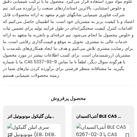
علوم مواد مورد استفاده قرار می‌گیرد. محصول ما با ترکیب شیمیایی دقیق
و خلوص استثنایی، بالاترین استانداردهای صنعت را برآورده می‌کند. تیم
شرکت فناوری شیمیایی شانگهای تئورم متعهد به ارائه محصولات قابل
اعتماد و با کیفیت برتر به مشتریان خود است. ما اطمینان حاصل می‌کنیم که
اقدامات کنترل کیفیت سختگیرانه‌ای در طول فرآیند تولید برای تضمین ثبات
و خلوص محصول ما انجام می‌شود. تیم حرفه‌ای و باتجربه ما متعهد به ارائه
خدمات عالی به مشتری، تحویل به موقع و قیمت‌گذاری رقابتی است. ما
برای رضایت مشتری تلاش می‌کنیم و هدف ما ایجاد همکاری‌های بلندمدت با
مشتریان ارزشمندمان است. برای کسب اطلاعات بیشتر در مورد محصول
ما با شماره CAS 5337-93-9 یا هرگونه سوال دیگر، لطفاً با ما تماس
بگیرید. ما مشتاقانه منتظر فرصتی برای برآورده کردن نیازهای شما در
زمینه محصولات شیمیایی هستیم.
محصول پرفروش
آنتی‌اکسیدان BLE CAS 6267-02-3 یا CAS 68412-48-6
سری اتیلن گلیکول مونوبوتیل اتر (EB، DEB، TEB، PEB)/ CAS 111-76-2/ CAS 112-34-5/ CAS 143-22-6