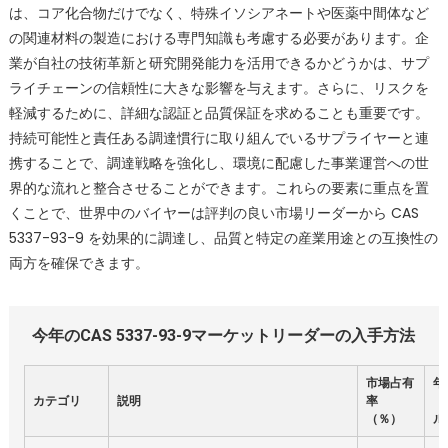
は、コア化合物だけでなく、特殊イソシアネートや医薬中間体など
の関連材料の製造における専門知識も考慮する必要があります。企
業が自社の技術革新と研究開発能力を活用できるかどうかは、サプ
ライチェーンの信頼性に大きな影響を与えます。さらに、リスクを
軽減するために、詳細な認証と品質保証を求めることも重要です。
持続可能性と責任ある調達慣行に取り組んでいるサプライヤーと連
携することで、調達戦略を強化し、環境に配慮した事業運営への世
界的な流れと整合させることができます。これらの要素に重点を置
くことで、世界中のバイヤーは評判の良い市場リーダーから CAS
5337-93-9 を効果的に調達し、品質と特定の産業用途との互換性の
両方を確保できます。
今年のCAS 5337-93-9マーケットリーダーの入手方法
市場占有
年
カテゴリ
説明
率
（
（％）
ル