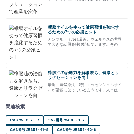
シ
今、様々な業界で話題になっています。
ス
製品に大満足です！アフターサービスも迅速かつプロフェッ
ショナルでした。
樟脳オイルを使って健康習慣を強化す
るための7つの必須ヒント
04
7月
2025
カンフルオイルは最近、ウェルネスの世界
で大きな話題を呼び始めています。その驚
くべき健康効果と、その多用途性から、
ウィリアム・キン
ウ
グ
この商品の品質には本当に満足しています。アフターサービ
樟脳油の治癒力を解き放ち、健康とリ
スも素晴らしく、とても親切でした。
ラクゼーションを向上
最近、自然療法、特にエッセンシャルオイ
27
5月
2025
ルが話題になっているようです。人々はそ
の治癒力に非常に興味を持っています。あ
るオイルは
ヘンリー・デイビ
関連検索
ヘ
ス
CAS 2550-26-7
CAS番号 2564-83-2
素晴らしい職人技です！アフターサポートチームは私の質問
にすべて丁寧に対応してくれました。
CAS番号 25655-41-8
CAS番号 25658-42-8