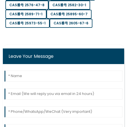
CAS番号 2576-47-8
CAS番号 2582-30-1
05
7月
2025
CAS番号 2589-71-1
CAS番号 25895-60-7
ネイサン・ライ
CAS番号 25973-55-1
CAS番号 2605-67-6
ネ
ト
この購入は素晴らしい選択でした。品質もサポートも素晴ら
しいです。
Leave Your Message
26
5月
2025
サマンサ・ハリ
サ
ス
素晴らしい品質です！カスタマーサービスチームは効率的で
知識も豊富でした。
21
5月
2025