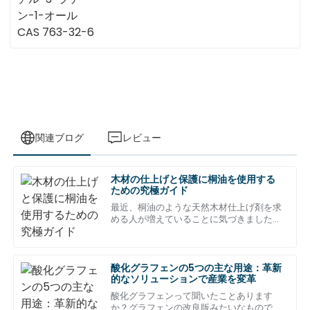
関連ブログ
レビュー
木材の仕上げと保護に桐油を使用する
ロバート・ウィルソ
ための究極ガイド
ロ
ン
最近、桐油のような天然木材仕上げ剤を求
める人が増えていることに気づきました。
卓越した品質と細部へのこだわり。サポートチームは驚くほ
人々が求めているのは明らかです。
どプロフェッショナルな対応を見せてくれました！
07
5月
2025
酸化グラフェンの5つの主な用途：革新
的なソリューションで産業を変革
酸化グラフェンって聞いたことあります
シャーロット・アダム
か？グラフェンの改良版みたいなもので、