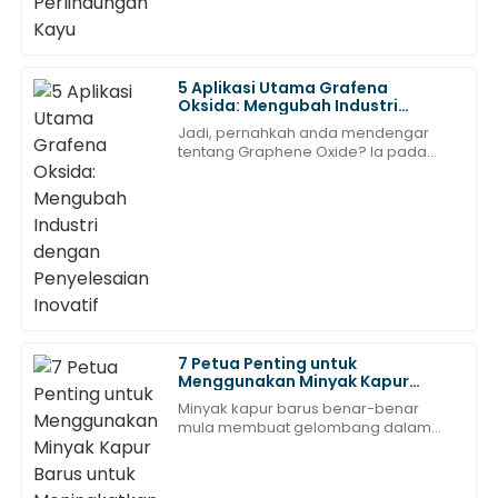
Charlotte
C
5 Aplikasi Utama Grafena
Adams
Oksida: Mengubah Industri
dengan Penyelesaian Inovatif
Jadi, pernahkah anda mendengar
Saya teruja dengan produk ini! Perkhidmatan selepas
tentang Graphene Oxide? Ia pada
jualan adalah pantas dan profesional.
asasnya merupakan versi graphene
yang diubah suai, dan ia benar-
04
Julai
2025
benar telah membuat gelombang
merentasi pelbagai industri.
William
W
King
Saya sangat berpuas hati dengan kualiti barang ini.
Perkhidmatan selepas jualan sangat baik dan sangat
7 Petua Penting untuk
membantu.
Menggunakan Minyak Kapur
Barus untuk Meningkatkan Rutin
Minyak kapur barus benar-benar
Kesihatan Anda
27
Mei
2025
mula membuat gelombang dalam
dunia kesejahteraan kebelakangan
ini. Ini kerana pelbagai manfaat
kesihatannya yang mengagumkan
Henry