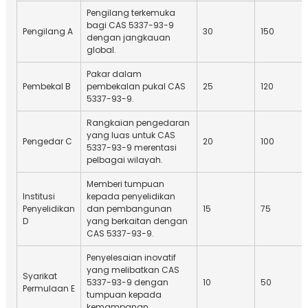
Pengilang terkemuka
bagi CAS 5337-93-9
Pengilang A
30
150
dengan jangkauan
global.
Pakar dalam
Pembekal B
pembekalan pukal CAS
25
120
5337-93-9.
Rangkaian pengedaran
yang luas untuk CAS
Pengedar C
20
100
5337-93-9 merentasi
pelbagai wilayah.
Memberi tumpuan
Institusi
kepada penyelidikan
Penyelidikan
dan pembangunan
15
75
D
yang berkaitan dengan
CAS 5337-93-9.
Penyelesaian inovatif
yang melibatkan CAS
Syarikat
5337-93-9 dengan
10
50
Permulaan E
tumpuan kepada
kemampanan.