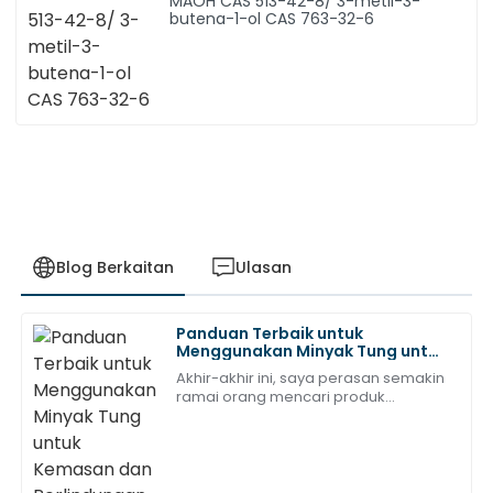
MAOH CAS 513-42-8/ 3-metil-3-
butena-1-ol CAS 763-32-6
Blog Berkaitan
Ulasan
Panduan Terbaik untuk
Robert
Menggunakan Minyak Tung untuk
R
Wilson
Kemasan dan Perlindungan Kayu
Akhir-akhir ini, saya perasan semakin
ramai orang mencari produk
Kualiti dan perhatian terhadap perincian yang luar
kemasan kayu semula jadi, seperti
biasa. Pasukan sokongan menunjukkan
Tung Oil. Agak jelas bahawa orang
profesionalisme yang luar biasa!
ramai mahukan
07
Mei
2025