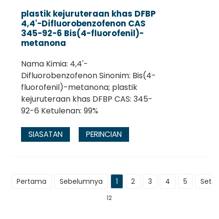
plastik kejuruteraan khas DFBP
4,4'-Difluorobenzofenon CAS
345-92-6 Bis(4-fluorofenil)-
metanona
Nama Kimia: 4,4'-
Difluorobenzofenon Sinonim: Bis(4-
fluorofenil)-metanona; plastik
kejuruteraan khas DFBP CAS: 345-
92-6 Ketulenan: 99%
SIASATAN
PERINCIAN
Pertama
Sebelumnya
1
2
3
4
5
Sete
12