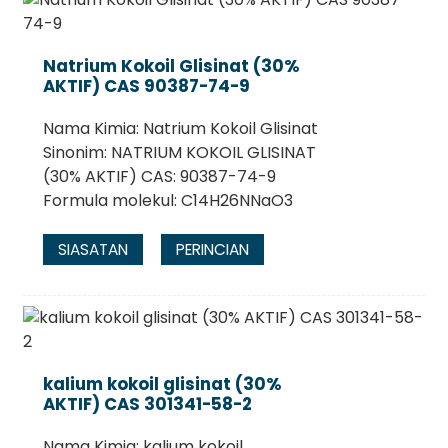
Natrium Kokoil Glisinat (30%
AKTIF) CAS 90387-74-9
Nama Kimia: Natrium Kokoil Glisinat
Sinonim: NATRIUM KOKOIL GLISINAT
(30% AKTIF) CAS: 90387-74-9
Formula molekul: C14H26NNaO3
SIASATAN
PERINCIAN
.
kalium kokoil glisinat (30%
AKTIF) CAS 301341-58-2
Nama Kimia: kalium kokoil