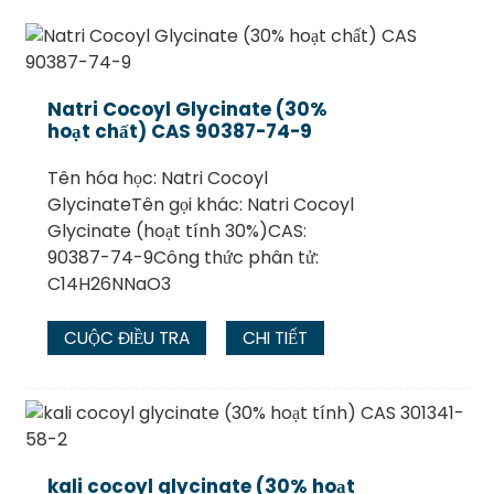
Natri Cocoyl Glycinate (30%
hoạt chất) CAS 90387-74-9
Tên hóa học: Natri Cocoyl
GlycinateTên gọi khác: Natri Cocoyl
Glycinate (hoạt tính 30%)CAS:
90387-74-9Công thức phân tử:
C14H26NNaO3
.
CUỘC ĐIỀU TRA
CHI TIẾT
kali cocoyl glycinate (30% hoạt