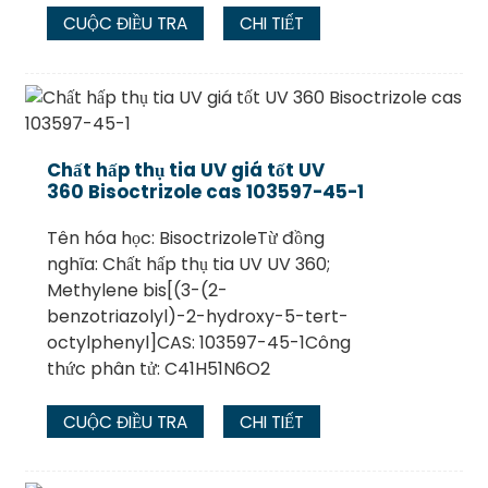
CUỘC ĐIỀU TRA
CHI TIẾT
Chất hấp thụ tia UV giá tốt UV
360 Bisoctrizole cas 103597-45-1
Tên hóa học: BisoctrizoleTừ đồng
nghĩa: Chất hấp thụ tia UV UV 360;
Methylene bis[(3-(2-
benzotriazolyl)-2-hydroxy-5-tert-
octylphenyl]CAS: 103597-45-1Công
thức phân tử: C41H51N6O2
CUỘC ĐIỀU TRA
CHI TIẾT