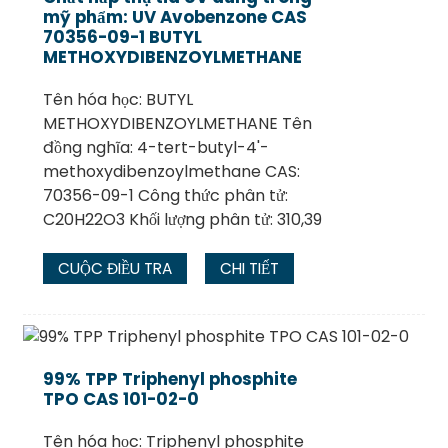
mỹ phẩm: UV Avobenzone CAS
70356-09-1 BUTYL
METHOXYDIBENZOYLMETHANE
Tên hóa học: BUTYL
METHOXYDIBENZOYLMETHANE Tên
đồng nghĩa: 4-tert-butyl-4'-
methoxydibenzoylmethane CAS:
70356-09-1 Công thức phân tử:
C20H22O3 Khối lượng phân tử: 310,39
CUỘC ĐIỀU TRA
CHI TIẾT
99% TPP Triphenyl phosphite
TPO CAS 101-02-0
Tên hóa học: Triphenyl phosphite