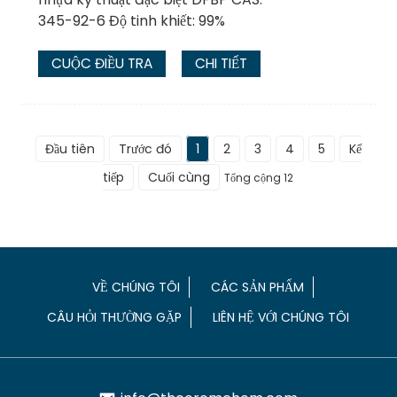
345-92-6 Độ tinh khiết: 99%
CUỘC ĐIỀU TRA
CHI TIẾT
Đầu tiên
Trước đó
1
2
3
4
5
Kế
tiếp
Cuối cùng
Tổng cộng 12
VỀ CHÚNG TÔI
CÁC SẢN PHẨM
CÂU HỎI THƯỜNG GẶP
LIÊN HỆ VỚI CHÚNG TÔI