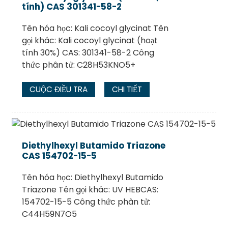
tính) CAS 301341-58-2
Tên hóa học: Kali cocoyl glycinat Tên
gọi khác: Kali cocoyl glycinat (hoạt
tính 30%) CAS: 301341-58-2 Công
thức phân tử: C28H53KNO5+
CUỘC ĐIỀU TRA
CHI TIẾT
Diethylhexyl Butamido Triazone
CAS 154702-15-5
Tên hóa học: Diethylhexyl Butamido
Triazone Tên gọi khác: UV HEBCAS:
154702-15-5 Công thức phân tử:
C44H59N7O5