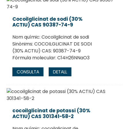
Cocoilglicinat de sodi (30%
ACTIU) CAS 90387-74-9
Nom químic: Cocoilglicinat de sodi
Sinònims: COCOILGLICINAT DE SODI
(30% ACTIU) CAS: 90387-74-9
Fórmula molecular: C14H26NNaO3
CONSULTA
DETALL
.
cocoilglicinat de potassi (30%
ACTIU) CAS 301341-58-2
Nom químic: cocoilglicinat de