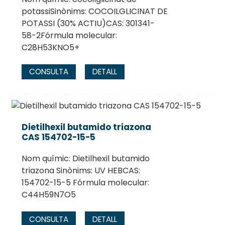
potassiSinònims: COCOILGLICINAT DE
POTASSI (30% ACTIU)CAS: 301341-
58-2Fórmula molecular:
C28H53KNO5+
CONSULTA
DETALL
Dietilhexil butamido triazona
CAS 154702-15-5
Nom químic: Dietilhexil butamido
triazona Sinònims: UV HEBCAS:
154702-15-5 Fórmula molecular:
C44H59N7O5
CONSULTA
DETALL