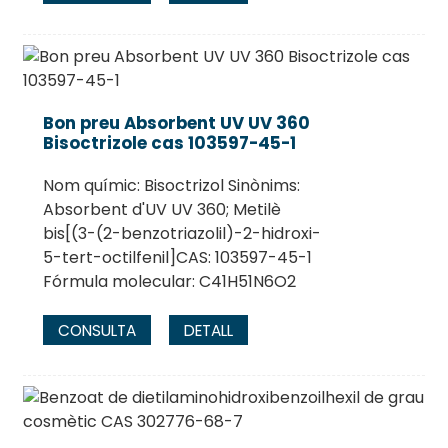
Bon preu Absorbent UV UV 360
Bisoctrizole cas 103597-45-1
Nom químic: Bisoctrizol Sinònims:
Absorbent d'UV UV 360; Metilè
bis[(3-(2-benzotriazolil)-2-hidroxi-
5-tert-octilfenil]CAS: 103597-45-1
Fórmula molecular: C41H51N6O2
CONSULTA
DETALL