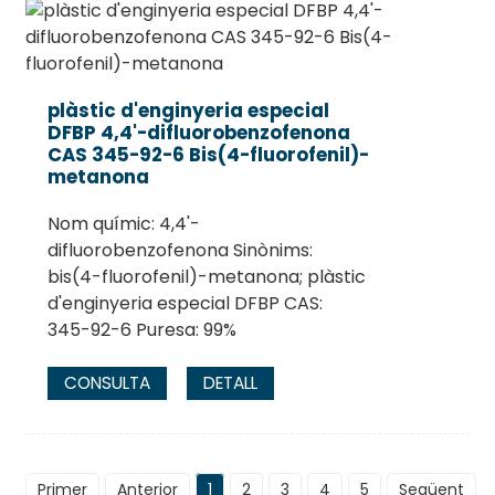
plàstic d'enginyeria especial
DFBP 4,4'-difluorobenzofenona
CAS 345-92-6 Bis(4-fluorofenil)-
metanona
Nom químic: 4,4'-
difluorobenzofenona Sinònims:
bis(4-fluorofenil)-metanona; plàstic
d'enginyeria especial DFBP CAS:
345-92-6 Puresa: 99%
CONSULTA
DETALL
Primer
Anterior
1
2
3
4
5
Següent