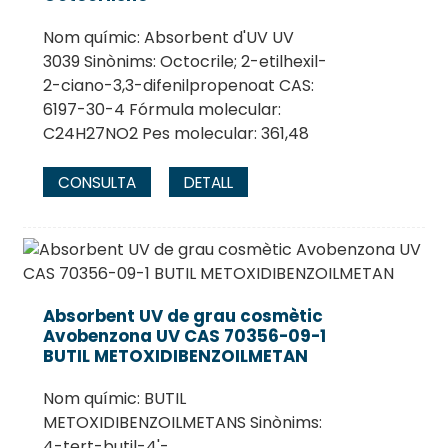
Nom químic: Absorbent d'UV UV
3039 Sinònims: Octocrile; 2-etilhexil-
2-ciano-3,3-difenilpropenoat CAS:
6197-30-4 Fórmula molecular:
C24H27NO2 Pes molecular: 361,48
CONSULTA
DETALL
Absorbent UV de grau cosmètic
Avobenzona UV CAS 70356-09-1
BUTIL METOXIDIBENZOILMETAN
Nom químic: BUTIL
METOXIDIBENZOILMETANS Sinònims:
4-tert-butil-4'-