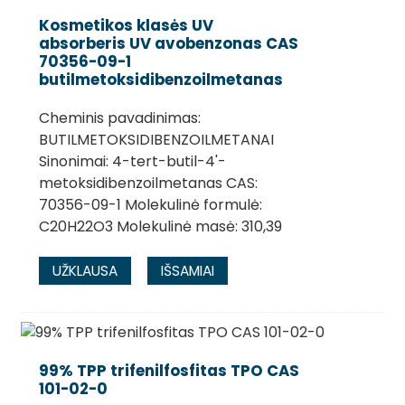
Kosmetikos klasės UV
absorberis UV avobenzonas CAS
70356-09-1
butilmetoksidibenzoilmetanas
Cheminis pavadinimas:
BUTILMETOKSIDIBENZOILMETANAI
Sinonimai: 4-tert-butil-4'-
metoksidibenzoilmetanas CAS:
70356-09-1 Molekulinė formulė:
C20H22O3 Molekulinė masė: 310,39
UŽKLAUSA
IŠSAMIAI
99% TPP trifenilfosfitas TPO CAS
101-02-0