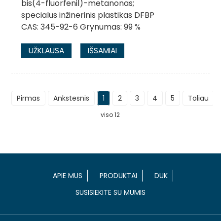
bis(4-fluorfenil)-metanonas;
specialus inžinerinis plastikas DFBP
CAS: 345-92-6 Grynumas: 99 %
UŽKLAUSA
IŠSAMIAI
Pirmas
Ankstesnis
1
2
3
4
5
Toliau
viso 12
APIE MUS
PRODUKTAI
DUK
SUSISIEKITE SU MUMIS