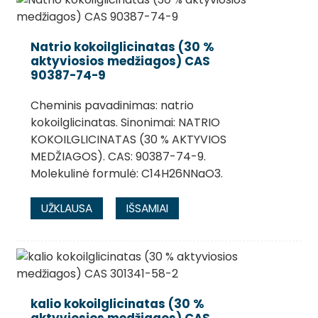
Natrio kokoilglicinatas (30 %
aktyviosios medžiagos) CAS
90387-74-9
Cheminis pavadinimas: natrio
kokoilglicinatas. Sinonimai: NATRIO
KOKOILGLICINATAS (30 % AKTYVIOS
MEDŽIAGOS). CAS: 90387-74-9.
Molekulinė formulė: C14H26NNaO3.
.
UŽKLAUSA
IŠSAMIAI
kalio kokoilglicinatas (30 %
aktyviosios medžiagos) CAS