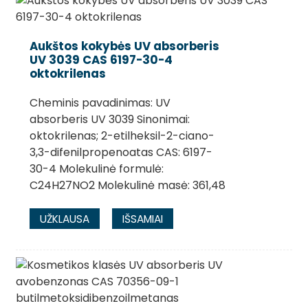
Aukštos kokybės UV absorberis
UV 3039 CAS 6197-30-4
oktokrilenas
Cheminis pavadinimas: UV
absorberis UV 3039 Sinonimai:
oktokrilenas; 2-etilheksil-2-ciano-
3,3-difenilpropenoatas CAS: 6197-
30-4 Molekulinė formulė:
C24H27NO2 Molekulinė masė: 361,48
UŽKLAUSA
IŠSAMIAI