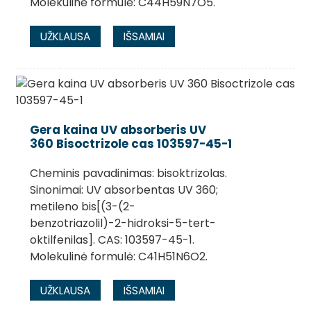
Molekulinė formulė: C44H59N7O5.
UŽKLAUSA
IŠSAMIAI
Gera kaina UV absorberis UV
360 Bisoctrizole cas 103597-45-1
Cheminis pavadinimas: bisoktrizolas.
Sinonimai: UV absorbentas UV 360;
metileno bis[(3-(2-
benzotriazolil)-2-hidroksi-5-tert-
oktilfenilas]. CAS: 103597-45-1.
Molekulinė formulė: C41H51N6O2.
UŽKLAUSA
IŠSAMIAI