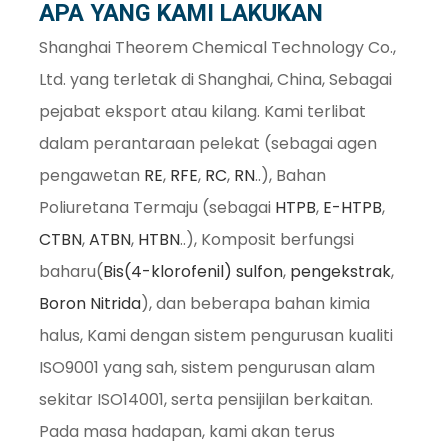
APA YANG KAMI LAKUKAN
Shanghai Theorem Chemical Technology Co.,
Ltd. yang terletak di Shanghai, China, Sebagai
pejabat eksport atau kilang. Kami terlibat
dalam perantaraan pelekat (sebagai agen
pengawetan
RE
,
RFE
,
RC
,
RN
..), Bahan
Poliuretana Termaju (sebagai
HTPB
,
E-HTPB
,
CTBN
,
ATBN
,
HTBN
..), Komposit berfungsi
baharu(
Bis(4-klorofenil) sulfon
,
pengekstrak
,
.
Boron Nitrida
), dan beberapa bahan kimia
halus, Kami dengan sistem pengurusan kualiti
ISO9001 yang sah, sistem pengurusan alam
sekitar ISO14001, serta pensijilan berkaitan.
Pada masa hadapan, kami akan terus