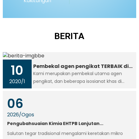
Kakitangan
BERITA
10
Pembekal agen pengikat TERBAIK di
China
Kami merupakan pembekal utama agen
2020
/
1
pengikat, dan beberapa isosianat khas di
China, mempunyai hak untuk mengeluarkan
lesen eksport, seperti bahan HTPB, CTBN, RE,
06
RFE, Al/AP, Kami menumpukan perhatian untuk
menawarkan nilai.
2026
/
Ogos
Pengubahsuaian Kimia EHTPB Lanjutan...
Salutan tegar tradisional mengalami keretakan mikro