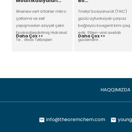
Modifikasiyaları...
Bo...
Ənənəvi sərt örtüklər mikro
Triallyl İzosiyanurat (TAIC)
çatlama və zəif
güclü üçfunksiyalı çarpaz
yapışmadan əziyyət çəkir.
bağlayıcı koagent kimi çıxış
Epoksidləşdirilmiş Hidroksil
edir. Etilen-vinil asetatı
Daha Çox >>
Daha Çox >>
Te... Əsas Tətbiqləri
gücləndirir...
HAQQIMIZDA
info@theoremchem.com
youn