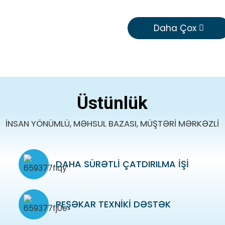
Daha Çox
Üstünlük
İNSAN YÖNÜMLÜ, MƏHSUL BAZASI, MÜŞTƏRİ MƏRKƏZLİ
DAHA SÜRƏTLI ÇATDIRILMA IŞI
PEŞƏKAR TEXNIKI DƏSTƏK