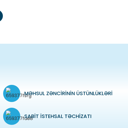
MƏHSUL ZƏNCIRININ ÜSTÜNLÜKLƏRI
SABIT ISTEHSAL TƏCHIZATI