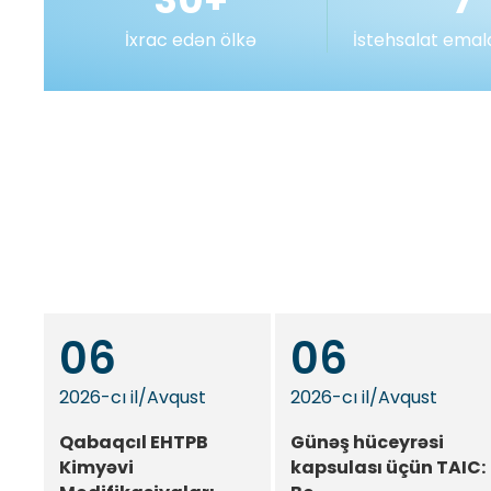
İxrac edən ölkə
İstehsalat emal
06
06
2026-cı il
/
Avqust
2026-cı il
/
Avqust
Qabaqcıl EHTPB
Günəş hüceyrəsi
Kimyəvi
kapsulası üçün TAIC: