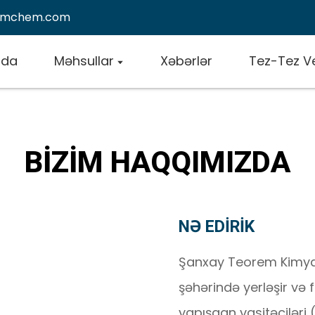
emchem.com
zda
Məhsullar
Xəbərlər
Tez-Tez Ve
BIZIM HAQQIMIZDA
NƏ EDIRIK
Şanxay Teorem Kimya 
şəhərində yerləşir və fa
yapışqan vasitəçiləri 