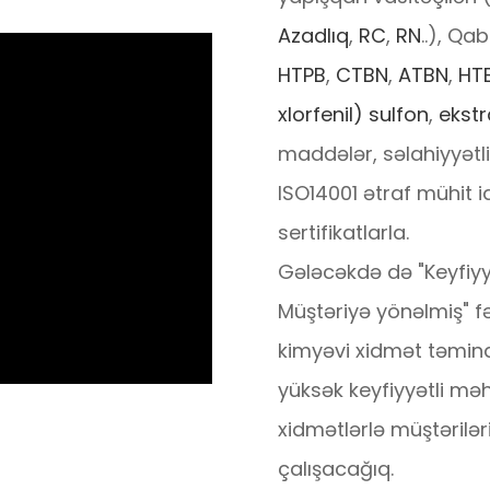
Azadlıq
,
RC
,
RN
..), Qa
HTPB
,
CTBN
,
ATBN
,
HT
xlorfenil) sulfon
,
ekstr
maddələr, səlahiyyətl
ISO14001 ətraf mühit i
sertifikatlarla.
Gələcəkdə də "Keyfiy
Müştəriyə yönəlmiş" f
kimyəvi xidmət təmina
yüksək keyfiyyətli mə
xidmətlərlə müştəril
çalışacağıq.