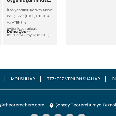
Uyğunlaşdırılması...
İzosiyanatları Reaktiv Maye
Kauçuklar (HTPB, CTBN və
ya ATBN) ilə
uyğunlaşdırarkən,
Daha Çox >>
müalicəvi kimyəvi quruluşu
seçirsiniz...
MƏHSULLAR
TEZ-TEZ VERILƏN SUALLAR
B
g@theoremchem.com
Şanxay Teoremi Kimya Texnol