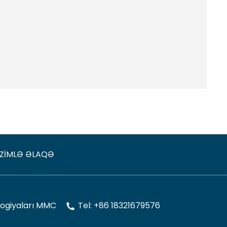
IZIMLƏ ƏLAQƏ
ogiyaları MMC
Tel: +86 18321679576