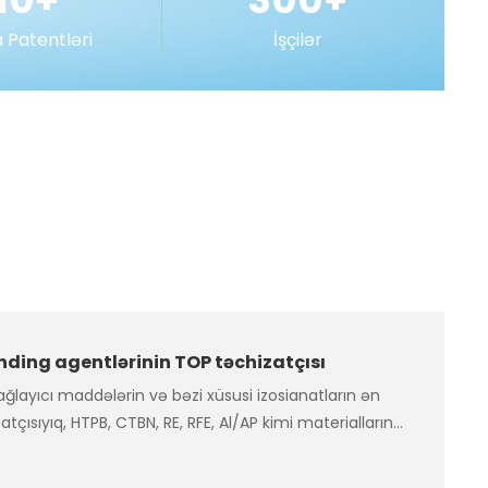
a Patentləri
İşçilər
ding agentlərinin TOP təchizatçısı
ağlayıcı maddələrin və bəzi xüsusi izosianatların ən
atçısıyıq, HTPB, CTBN, RE, RFE, Al/AP kimi materialların
ziyası vermək hüququna sahibik, dəyər təklif etməyə