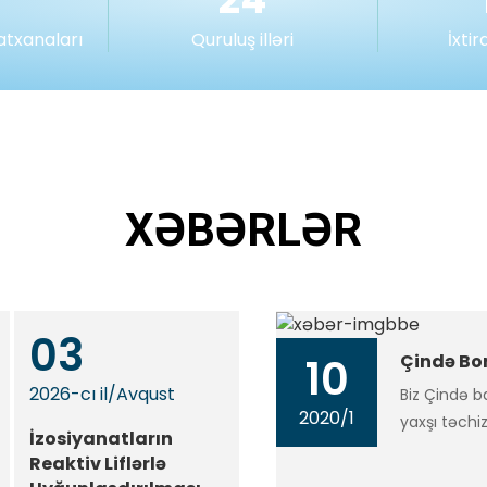
atxanaları
Quruluş illəri
İxtir
XƏBƏRLƏR
03
10
Çində Bon
2026-cı il
/
Avqust
Biz Çində b
2020
/
1
yaxşı təchiz
İzosiyanatların
ixrac lisen
Reaktiv Liflərlə
sadiqik.