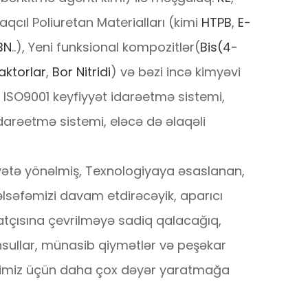
baqcıl Poliuretan Materialları (kimi
HTPB
,
E-
BN
..), Yeni funksional kompozitlər(
Bis(4-
aktorlar
,
Bor Nitridi
) və bəzi incə kimyəvi
i ISO9001 keyfiyyət idarəetmə sistemi,
darəetmə sistemi, eləcə də əlaqəli
yətə yönəlmiş, Texnologiyaya əsaslanan,
əlsəfəmizi davam etdirəcəyik, aparıcı
tçısına çevrilməyə sadiq qalacağıq,
hsullar, münasib qiymətlər və peşəkar
ərimiz üçün daha çox dəyər yaratmağa