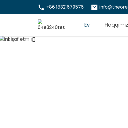
+86 18321679576
info@theor
Ev
Haqqımı