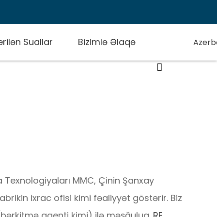
rilən Suallar
Bizimlə Əlaqə
Azerba
Texnologiyaları MMC, Çinin Şanxay
brikin ixrac ofisi kimi fəaliyyət göstərir. Biz
(bərkitmə agenti kimi) ilə məşğuluq.
RE
,