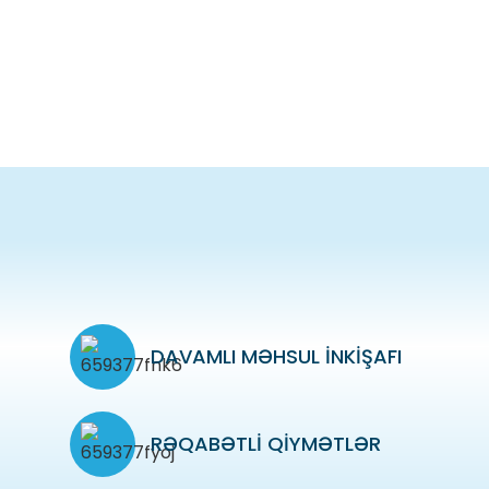
DAVAMLI MƏHSUL INKIŞAFI
RƏQABƏTLI QIYMƏTLƏR