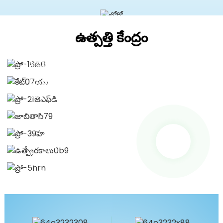
ఉత్పత్తి కేంద్రం
హెచ్‌టిపిబి
EHTPB
ఎస్-హెచ్‌టిపిబి
CTBN
సిటిపిబి
ATPB
ఆల్ఫా లిపోయిక్ ఆమ్లం
4'-హైడ్రాక్సీఅసెటోఫెనోన్
హెచ్‌టిబిఎస్
హెచ్‌టిబిఎన్
అంటుకునే పదార్థాలు & క్రియాత్మక మిశ్రమాలు
ఓసిబిఎన్
సైక్లోపెంటిల్ క్లోరైడ్
ఆల్ఫా పినెన్
బీటా పైన్స్
ATBN
ఎంఎల్‌పిబి
సాలిసిలిక్ ఆమ్లం
ఫ్లోరోగ్లూసినోల్
థైమోల్
లావెండర్ నూనె
లేదు
అల్యూమినియం పొడి
ఫార్మా-ఇంటర్మీడియేట్స్
పైపెరిడిన్
హోమోపైపరాజైన్
దాల్చిన నూనె
పైన్ నూనె
AP
ఫెర్రోసీన్
RE
ఆర్ఎఫ్ఈ
4′-మిథైల్‌ప్రోపియోఫెనోన్
పైరోలిడిన్
మొక్కల సారాలు
టంగ్ ఆయిల్
కర్పూర నూనె
బోరాన్ నైట్రైడ్
మరిన్ని
ఆర్.సి.
RN
α-బ్రోమోవాలెరోఫెనోన్స్
మరిన్ని
ఆకు ఆల్కహాల్
ఎల్-మెంతోల్
UV P
UV 326
ప్రత్యేక ఐసోసయనేట్లు
మరియు
ఈరోజు
సెంట్రల్
కర్పూరం పొడి
UV-327
UV 360
పిపిడిఐ
మద్దతు
బోర్నియో
మరిన్ని
క్లోరోప్లాటినిక్ ఆమ్లం
ఫెర్రోసీన్
UV అబ్సార్బర్
నైలోస్టాబ్ విత్తనం
టిపిఓ-ఎల్
MSI (PTSI)
మరిన్ని
DMSO
టిఎంఓఎఫ్
ఫుల్లరీన్ C60
ఫుల్లరీన్ C70
LS 770
LS 622
టిహెచ్ఎఫ్
డిసిఎసి
ఉత్ప్రేరకాలు
సెంట్రలైట్ I
సిల్వర్ నైట్రేట్
AO 1010
మరిన్ని
MIBK
మిథైలీన్ క్లోరైడ్
గ్రాఫేన్
బోరాన్ నైట్రైడ్
ఇంటర్మీడియట్లు
థీడ్
పి-204
మరిన్ని
మోపా
సైనెక్స్ 272
పిపిఎస్
ఒలేయిల్ డైఅమైన్
మరిన్ని