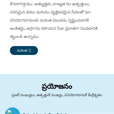
కొనసాగిస్తాము. అత్యుత్తమ నాణ్యత గల ఉత్పత్తులు,
సరసమైన ధరలు మరియు వృత్తిపరమైన సేవలతో మా
వినియోగదారులకు మరింత విలువను సృష్టించడానికి
అంకితమై, అగ్రగామి రసాయన సేవా ప్రదాతగా నిలవడానికి
కట్టుబడి ఉన్నాము.
మరింత
ప్రయోజనం
ప్రజలే ముఖ్యులు, ఉత్పత్తులే ముఖ్యం, వినియోగదారులే కేంద్రీకృతం