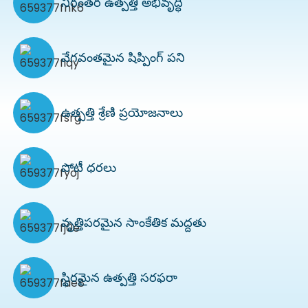
నిరంతర ఉత్పత్తి అభివృద్ధి
వేగవంతమైన షిప్పింగ్ పని
ఉత్పత్తి శ్రేణి ప్రయోజనాలు
పోటీ ధరలు
వృత్తిపరమైన సాంకేతిక మద్దతు
స్థిరమైన ఉత్పత్తి సరఫరా