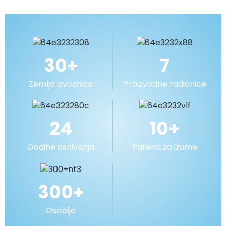
Međuprodukti
THEED
P-204
VIŠE
MOPA
Cijaneks 272
PPS
Oleil diamin
VIŠE
30
+
7
Zemlja izvoznica
Proizvodne radionice
24
10
+
Godine osnivanja
Patenti za izume
300
+
Osoblje