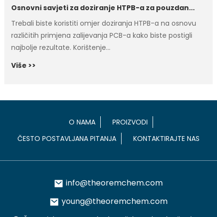
Osnovni savjeti za doziranje HTPB-a za pouzdan...
Trebali biste koristiti omjer doziranja HTPB-a na osnovu
različitih primjena zalijevanja PCB-a kako biste postigli
najbolje rezultate. Korištenje...
Više >>
O NAMA
PROIZVODI
ČESTO POSTAVLJANA PITANJA
KONTAKTIRAJTE NAS
info@theoremchem.com
young@theoremchem.com