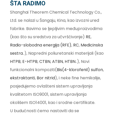
ŠTA RADIMO
Shanghai Theorem Chemical Technology Co.,
Ltd. se nalazi u Šangaju, Kina, kao izvozni ured
fabrike. Bavimo se ljepljivim međuproizvodima
(kao što su sredstva za učvršćivanje)
RE
,
Radio-slobodna energija (RFE)
,
RC
,
Medicinska
sestra
..), Napredni poliuretanski materijali (kao
HTPB
,
E-HTPB
,
CTBN
,
ATBN
,
HTBN
..), Novi
funkcionalni kompoziti(
Bis(4-klorofenil) sulfon
,
.
ekstraktanti
,
Bor nitrid
), i neke fine hemikalije,
posjedujemo ovlašteni sistem upravljanja
kvalitetom ISO9001, sistem upravljanja
okolišem ISO14001, kao i srodne certifikate.
U budućnosti ćemo nastaviti da se