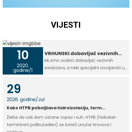
VIJESTI
10
VRHUNSKI dobavljač vezivnih
sredstava u Kini
Mi smo vodeći dobavljač vezivnih
2020.
sredstava, a neki specijalni izocijanati u
godine
/
1
Kini posjeduju pravo izdavanja izvoznih
dozvola, poput materijala HTPB, CTBN,
29
RE, RFE, Al/AP. Posvećeni smo ponudi
vrijednosti.
2026. godine
/
Jul
Kako HTPB poboljšava hidroizolaciju, term...
Želite da vaš dom ostane topao i suh. HTPB (hidroksil-
terminirani polibutadien) se koristi unutar krovova i