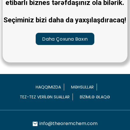
etibarlı biznes tərəfdaşınız ola bilərik.
Seçiminiz bizi daha da yaxşılaşdıracaq!
Daha Çoxuna Baxın
HAQQIMIZDA
MƏHSULLAR
TEZ-TEZ VERILƏN SUALLAR
BIZIMLƏ ƏLAQƏ
info@theoremchem.com