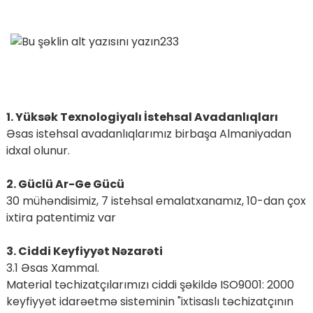
1. Yüksək Texnologiyalı İstehsal Avadanlıqları
Əsas istehsal avadanlıqlarımız birbaşa Almaniyadan
idxal olunur.
2. Güclü Ar-Ge Gücü
30 mühəndisimiz, 7 istehsal emalatxanamız, 10-dan çox
ixtira patentimiz var
3. Ciddi Keyfiyyət Nəzarəti
3.1 Əsas Xammal.
Material təchizatçılarımızı ciddi şəkildə ISO9001: 2000
keyfiyyət idarəetmə sisteminin "ixtisaslı təchizatçının