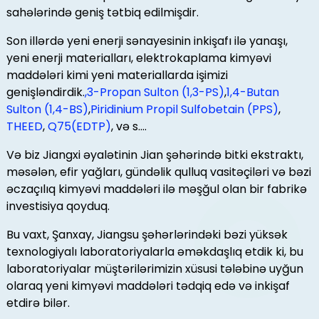
sahələrində geniş tətbiq edilmişdir.
Son illərdə yeni enerji sənayesinin inkişafı ilə yanaşı,
yeni enerji materialları, elektrokaplama kimyəvi
maddələri kimi yeni materiallarda işimizi
genişləndirdik.
,3-Propan Sulton (1,3-PS)
,
1,4-Butan
Sulton (1,4-BS)
,
Piridinium Propil Sulfobetain (PPS)
,
THEED
,
Q75(EDTP)
, və s....
Və biz Jiangxi əyalətinin Jian şəhərində bitki ekstraktı,
məsələn, efir yağları, gündəlik qulluq vasitəçiləri və bəzi
əczaçılıq kimyəvi maddələri ilə məşğul olan bir fabrikə
investisiya qoyduq.
Bu vaxt, Şanxay, Jiangsu şəhərlərindəki bəzi yüksək
texnologiyalı laboratoriyalarla əməkdaşlıq etdik ki, bu
laboratoriyalar müştərilərimizin xüsusi tələbinə uyğun
olaraq yeni kimyəvi maddələri tədqiq edə və inkişaf
etdirə bilər.