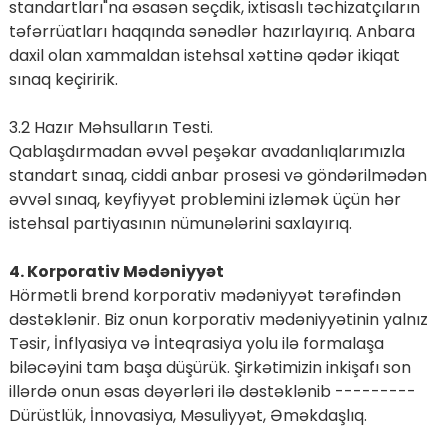
standartları"na əsasən seçdik, ixtisaslı təchizatçıların
təfərrüatları haqqında sənədlər hazırlayırıq. Anbara
daxil olan xammaldan istehsal xəttinə qədər ikiqat
sınaq keçiririk.
3.2 Hazır Məhsulların Testi.
Qablaşdırmadan əvvəl peşəkar avadanlıqlarımızla
standart sınaq, ciddi anbar prosesi və göndərilmədən
əvvəl sınaq, keyfiyyət problemini izləmək üçün hər
istehsal partiyasının nümunələrini saxlayırıq.
4. Korporativ Mədəniyyət
Hörmətli brend korporativ mədəniyyət tərəfindən
dəstəklənir. Biz onun korporativ mədəniyyətinin yalnız
Təsir, İnflyasiya və İnteqrasiya yolu ilə formalaşa
biləcəyini tam başa düşürük. Şirkətimizin inkişafı son
illərdə onun əsas dəyərləri ilə dəstəklənib ---------
Dürüstlük, İnnovasiya, Məsuliyyət, Əməkdaşlıq.