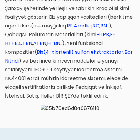
Şanxay şəhərində yerləşir və fabrikin ixrac ofisi kimi
fəaliyyət göstərir. Biz yapışqan vasitəçiləri (bərkitmə
agenti kimi) ilə məşğuluq.
RE
,
Azadlıq
,
RC
,
RN
..),
Qabaqcıl Poliuretan Materialları (kimi
HTPB
,
E-
HTPB
,
CTBN
,
ATBN
,
HTBN
..), Yeni funksional
kompozitlər(
Bis(4-xlorfenil) sulfon
,
ekstraktorlar
,
Bor
Nitridi
) və bəzi incə kimyəvi maddələrlə yanaşı,
səlahiyyətli ISO9001 keyfiyyət idarəetmə sistemi,
ISO14001 ətraf mühitin idarəetmə sistemi, eləcə də
əlaqəli sertifikatlarla birlikdə Tədqiqat və İnkişaf,
İstehsal, Satış, Həllər BİR ŞEYdə təklif edirik.