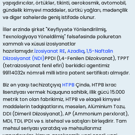
yapışdırıcılar, örtüklər, tikinti, aerokosmik, avtomobil,
gündəlik kimyəvi maddələr, sürtkü yağları, mədənçilik
və digər sahələrdə geniş istifadə olunur.
İllər ərzində şirkət "Keyfiyyətə Yönləndirilmiş,
Texnologiyaya Yönəldilmiş" fəlsəfəsində poliuretan
xammalı və xüsusi izosiyanatlar
hazırlamışdır.
İzosiyanat RE
,
Azadlıq
,
1,5-Naftalin
Diizosiyanat (NDI)
PPDI (1,4-Fenilen Diizokvanat), TPPT
(tetraizosiyanat fenil efiri) bərkidici agentimiz
99114032x nömrəli milli ixtira patent sertifikatı almışdır.
Biz ən yaxşı təchizatçıyıq
HTPB
Çində, HTPB ixrac
lisenziyası vermək hüququna sahibik, illik gücü 15.000
metrik ton olan fabrikimiz, HTPB və əlaqəli kimyəvi
maddələrin tədqiqatlarını, məsələn, Alüminium Tozu,
DDI (Dimeril Diizosiyanat), AP (Ammonium perxlorat),
MDI, TDI, IPDI və s. istehsal və satışları birləşdirir. Tam
məhsul seriyası yaratdıq və məhsullarımız