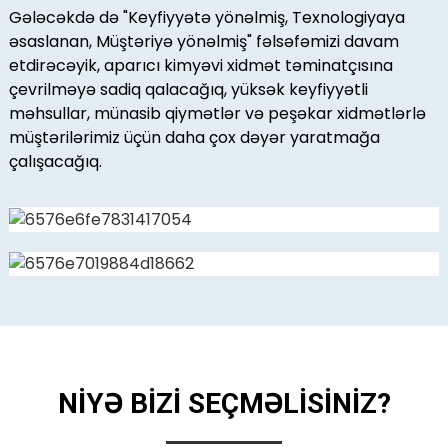
Gələcəkdə də "Keyfiyyətə yönəlmiş, Texnologiyaya
əsaslanan, Müştəriyə yönəlmiş" fəlsəfəmizi davam
etdirəcəyik, aparıcı kimyəvi xidmət təminatçısına
çevrilməyə sadiq qalacağıq, yüksək keyfiyyətli
məhsullar, münasib qiymətlər və peşəkar xidmətlərlə
müştərilərimiz üçün daha çox dəyər yaratmağa
çalışacağıq.
NİYƏ BİZİ SEÇMƏLİSİNİZ?