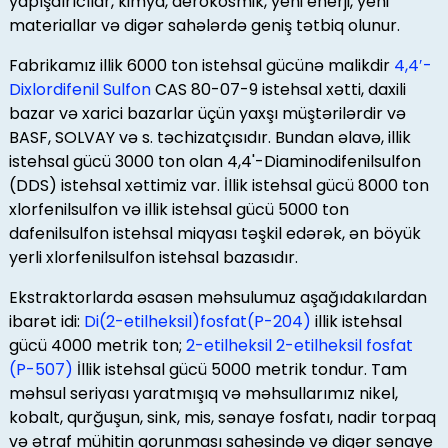
yapışdırıcılar, kimya, aerokosmik, yeni enerji, yeni
materiallar və digər sahələrdə geniş tətbiq olunur.
Fabrikamız illik 6000 ton istehsal gücünə malikdir
4,4′-
Dixlordifenil Sulfon
CAS 80-07-9 istehsal xətti, daxili
bazar və xarici bazarlar üçün yaxşı müştərilərdir və
BASF, SOLVAY və s. təchizatçısıdır. Bundan əlavə, illik
istehsal gücü 3000 ton olan 4,4'-Diaminodifenilsulfon
(DDS) istehsal xəttimiz var. İllik istehsal gücü 8000 ton
xlorfenilsulfon və illik istehsal gücü 5000 ton
dafenilsulfon istehsal miqyası təşkil edərək, ən böyük
yerli xlorfenilsulfon istehsal bazasıdır.
Ekstraktorlarda əsasən məhsulumuz aşağıdakılardan
ibarət idi:
Di(2-etilheksil)fosfat(P-204)
illik istehsal
gücü 4000 metrik ton;
2-etilheksil 2-etilheksil fosfat
(P-507)
İllik istehsal gücü 5000 metrik tondur. Tam
məhsul seriyası yaratmışıq və məhsullarımız nikel,
kobalt, qurğuşun, sink, mis, sənaye fosfatı, nadir torpaq
və ətraf mühitin qorunması sahəsində və digər sənaye