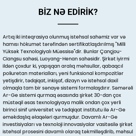
BİZ NƏ EDİRİK?
Artıq iki inteqrasiya olunmuş istehsal sahəmiz var və
hamısı hökumət tərəfindən sertifikatlaşdırılmış "Milli
Yüksək Texnologiyalı Müəssisə"dir. Bunlar Çançjou-
Ciangsu sahəsi, Luoyang-Henan sahəsidir. Şirkət iyirmi
ildən çoxdur ki, yapışqan aralıq məhsullar, qabaqcıl
poliuretan materialları, yeni funksional kompozitlər
yetişdirir, tədqiqat, inkişaf, dizayn və istehsal daxil
olmaqla tam bir sənaye sistemi formalaşdırır. Səmərəli
Ar-Ge sistemi qurmaq əsasında şirkət 30-dan çox
müstəqil əsas texnologiyaya malik ondan çox yerli
birinci sinif universitet və tədqiqat institutu ilə Ar-Ge
əməkdaşlıq əlaqələri qurmuşdur. Davamlı Ar-Ge
investisiyaları və texnoloji innovasiyalar vasitəsilə şirkət
istehsal prosesini davamlı olaraq təkmilləşdirib, məhsul