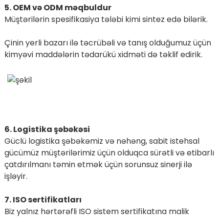
5. OEM və ODM məqbuldur
Müştərilərin spesifikasiya tələbi kimi sintez edə bilərik.
Çinin yerli bazarı ilə təcrübəli və tanış olduğumuz üçün
kimyəvi maddələrin tədarükü xidməti də təklif edirik.
6. Logistika şəbəkəsi
Güclü logistika şəbəkəmiz və nəhəng, sabit istehsal
gücümüz müştərilərimiz üçün olduqca sürətli və etibarlı
çatdırılmanı təmin etmək üçün sorunsuz sinerji ilə
işləyir.
7. ISO sertifikatları
Biz yalnız hərtərəfli ISO sistem sertifikatına malik