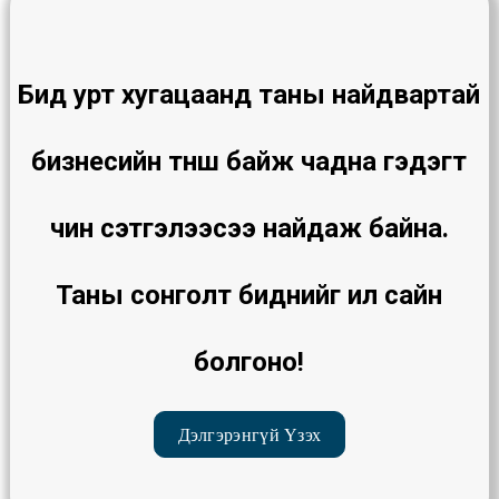
Бид урт хугацаанд таны найдвартай
бизнесийн түнш байж чадна гэдэгт
чин сэтгэлээсээ найдаж байна.
Таны сонголт биднийг илүү сайн
болгоно!
Дэлгэрэнгүй Үзэх