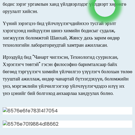
бодис зэрэг ургамлын ханд үйлдвэрлэдэг үйлдвэрт хөрөнгө
оруулалт хийсэн.
Үүний зэрэгцээ бид үйлчлүүлэгчдийнхээ тусгай эрэлт
хэрэгцээнд нийцүүлэн шинэ химийн бодисыг судалж,
хөгжүүлэх боломжтой Шанхай, Жянсу дахь зарим өндөр
технологийн лабораториудтай хамтран ажилласан.
Ирээдүйд бид "Чанарт чиглэсэн, Технологид суурилсан,
Хэрэглэгч төвтэй" гэсэн философио баримталсаар байх
бөгөөд тэргүүлэгч химийн үйлчилгээ үзүүлэгч болохын төлөө
тууштай ажиллаж, өндөр чанартай бүтээгдэхүүн, боломжийн
үнэ, мэргэжлийн үйлчилгээгээр үйлчлүүлэгчдэдээ илүү их
үнэ цэнийг бий болгоход анхаарлаа хандуулах болно.