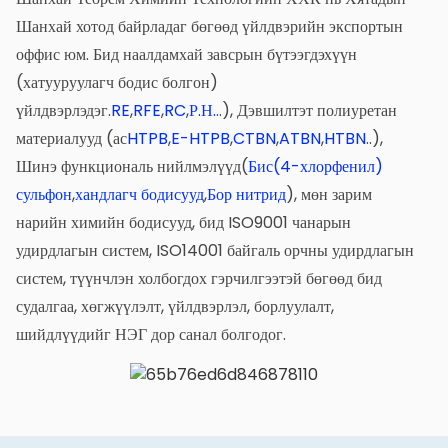
Шанхай хотод байрладаг бөгөөд үйлдвэрийн экспортын
оффис юм. Бид наалдамхай завсрын бүтээгдэхүүн
(хатууруулагч бодис болгон)
үйлдвэрлэдэг.
RE
,
RFE
,
RC
,
Р.Н.
..), Дэвшилтэт полиуретан
материалууд (ас
HTPB
,
E-HTPB
,
CTBN
,
ATBN
,
HTBN
..),
Шинэ функциональ нийлмэлүүд(
Бис(4-хлорфенил)
сульфон
,
хандлагч бодисууд
,
Бор нитрид
), мөн зарим
нарийн химийн бодисууд, бид ISO9001 чанарын
удирдлагын систем, ISO14001 байгаль орчны удирдлагын
систем, түүнчлэн холбогдох гэрчилгээтэй бөгөөд бид
судалгаа, хөгжүүлэлт, үйлдвэрлэл, борлуулалт,
шийдлүүдийг НЭГ дор санал болгодог.