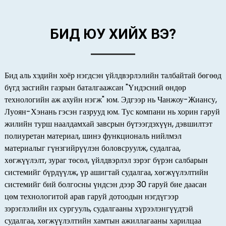
БИД ЮУ ХИЙХ ВЭ?
Бид аль хэдийн хоёр нэгдсэн үйлдвэрлэлийн талбайтай бөгөөд
бүгд засгийн газрын баталгаажсан "Үндэсний өндөр
технологийн аж ахуйн нэгж" юм. Эдгээр нь Чанжоу-Жиансу,
Луоян-Хэнань гэсэн газрууд юм. Тус компани нь хорин гаруй
жилийн турш наалдамхай завсрын бүтээгдэхүүн, дэвшилтэт
полиуретан материал, шинэ функциональ нийлмэл
материалыг гүнзгийрүүлэн боловсруулж, судалгаа,
хөгжүүлэлт, зураг төсөл, үйлдвэрлэл зэрэг бүрэн салбарын
системийг бүрдүүлж, үр ашигтай судалгаа, хөгжүүлэлтийн
системийг бий болгосны үндсэн дээр 30 гаруй бие даасан
цөм технологитой арав гаруй дотоодын нэгдүгээр
зэрэглэлийн их сургууль, судалгааны хүрээлэнгүүдтэй
судалгаа, хөгжүүлэлтийн хамтын ажиллагааны харилцаа