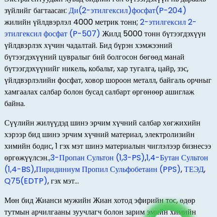
зүйлийг багтаасан:
Ди(2-этилгексил)фосфат(P-204)
жилийн үйлдвэрлэл 4000 метрик тонн;
2-этилгексил 2-
этилгексил фосфат (P-507)
Жилд 5000 тонн бүтээгдэхүүн
үйлдвэрлэх хүчин чадалтай. Бид бүрэн хэмжээний
бүтээгдэхүүний цувралыг бий болгосон бөгөөд манай
бүтээгдэхүүнийг никель, кобальт, хар тугалга, цайр, зэс,
үйлдвэрлэлийн фосфат, ховор шороон металл, байгаль орчныг
хамгаалах салбар болон бусад салбарт өргөнөөр ашиглаж
байна.
Сүүлийн жилүүдэд шинэ эрчим хүчний салбар хөгжихийн
хэрээр бид шинэ эрчим хүчний материал, электролизийн
химийн бодис, 1 гэх мэт шинэ материалын чиглэлээр бизнесээ
өргөжүүлсэн.
,3-Пропан Сультон (1,3-PS)
,
1,4-Бутан Сультон
(1,4-BS)
,
Пиридиниум Пропил Сульфобетаин (PPS)
,
ТЕЭД
,
Q75(EDTP)
, гэх мэт...
Мөн бид Жианси мужийн Жиан хотод эфирийн тос, өдөр
тутмын арчилгааны зуучлагч болон зарим эмийн химийн