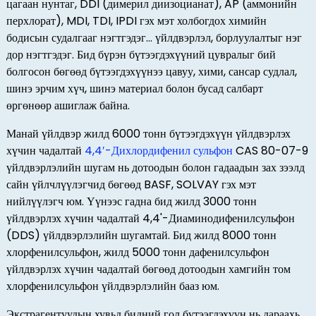
цагаан нунтаг, DDI (димерил диизоцианат), AP (аммонийн
перхлорат), MDI, TDI, IPDI гэх мэт холбогдох химийн
бодисын судалгааг нэгтгэдэг... үйлдвэрлэл, борлуулалтыг нэг
дор нэгтгэдэг. Бид бүрэн бүтээгдэхүүний цувралыг бий
болгосон бөгөөд бүтээгдэхүүнээ цавуу, хими, сансар судлал,
шинэ эрчим хүч, шинэ материал болон бусад салбарт
өргөнөөр ашиглаж байна.
Манай үйлдвэр жилд 6000 тонн бүтээгдэхүүн үйлдвэрлэх
хүчин чадалтай
4,4′-Дихлордифенил сульфон
CAS 80-07-9
үйлдвэрлэлийн шугам нь дотоодын болон гадаадын зах зээлд
сайн үйлчлүүлэгчид бөгөөд BASF, SOLVAY гэх мэт
нийлүүлэгч юм. Үүнээс гадна бид жилд 3000 тонн
үйлдвэрлэх хүчин чадалтай 4,4'-Диаминодифенилсульфон
(DDS) үйлдвэрлэлийн шугамтай. Бид жилд 8000 тонн
хлорфенилсульфон, жилд 5000 тонн дафенилсульфон
үйлдвэрлэх хүчин чадалтай бөгөөд дотоодын хамгийн том
хлорфенилсульфон үйлдвэрлэлийн бааз юм.
Экстрагентуудын хувьд бидний гол бүтээгдэхүүн нь дараахь