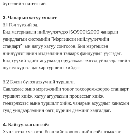
бүтээлийн патенттай.
3. Чанарын хатуу хяналт
3.1 Гол түүхий эд.
Бид материалын нийлүүлэгчдээ ISO9001:2000 чанарын
удирдлагын системийн "Мэргэшсэн нийлүүлэгчийн
стандарт"-ын дагуу хатуу сонгосон. Бид мэргэшсэн
нийлүүлэгчдийн мэдээллийн талаарх файлуудыг үүсгэдэг.
Бид түүхий эдийг агуулахад оруулахаас эхлээд үйлдвэрлэлийн
шугам хүртэл давхар туршилт хийдэг.
3.2 Бэлэн бүтээгдэхүүний туршилт.
Савлахаас өмнө мэргэжлийн тоног төхөөрөмжөөрөө стандарт
туршилт хийж, хатуу агуулахын процессыг хийж,
тээвэрлэхээс өмнө туршилт хийж, чанарын асуудлыг хянахын
тулд үйлдвэрлэлийн багц бүрийн дээжийг хадгалдаг.
4. Байгууллагын соёл
Хүндэтгэл хүлээсэн брэндийг корпорацийн соёл дэмждэг.