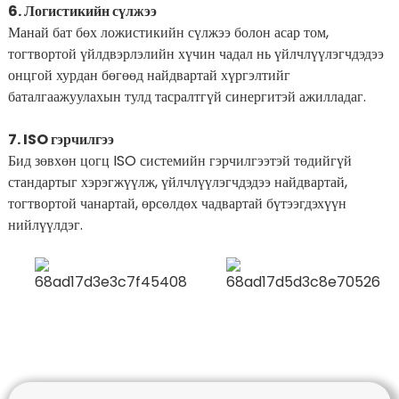
6. Логистикийн сүлжээ
Манай бат бөх ложистикийн сүлжээ болон асар том,
тогтвортой үйлдвэрлэлийн хүчин чадал нь үйлчлүүлэгчдэдээ
онцгой хурдан бөгөөд найдвартай хүргэлтийг
баталгаажуулахын тулд тасралтгүй синергитэй ажилладаг.
7. ISO гэрчилгээ
Бид зөвхөн цогц ISO системийн гэрчилгээтэй төдийгүй
стандартыг хэрэгжүүлж, үйлчлүүлэгчдэдээ найдвартай,
тогтвортой чанартай, өрсөлдөх чадвартай бүтээгдэхүүн
нийлүүлдэг.