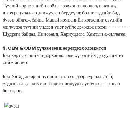
Түүний корпорацийн соёлыг зөвхөн нөлөөлөл, нэвчилт,
интеграцчлалаар дамжуулан бүрдүүлж болно гэдгийг бид
бүрэн ойлгож байна. Манай компанийн хөгжлийг сүүлийн
жилүүдэд түүний үндсэн үнэт зүйлс дэмжиж ирсэн --------
Шудрага байдал, Инноваци, Хариуцлага, Хамтын ажиллагаа.
5. OEM & ODM хүлээн зөвшөөрөгдөх боломжтой
Бид хэрэглэгчийн тодорхойлолтын хүсэлтийн дагуу синтез
хийж болно.
Бид Хятадын орон нутгийн зах зээл дээр туршлагатай,
мэдлэгтэй тул химийн бодис нийлүүлэх үйлчилгээг санал
болгодог.