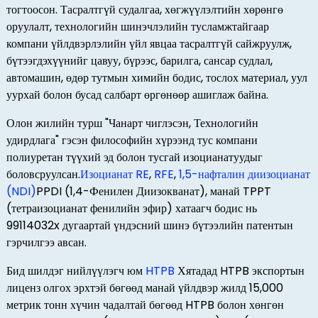
тогтоосон. Тасралтгүй судалгаа, хөгжүүлэлтийн хөрөнгө
оруулалт, технологийн шинэчлэлийн тусламжтайгаар
компани үйлдвэрлэлийн үйл явцаа тасралтгүй сайжруулж,
бүтээгдэхүүнийг цавуу, бүрээс, барилга, сансар судлал,
автомашин, өдөр тутмын химийн бодис, тослох материал, уул
уурхай болон бусад салбарт өргөнөөр ашиглаж байна.
Олон жилийн турш "Чанарт чиглэсэн, Технологийн
удирдлага" гэсэн философийн хүрээнд тус компани
полиуретан түүхий эд болон тусгай изоцианатуудыг
боловсруулсан.
Изоцианат RE
,
RFE
,
1,5-нафталин диизоцианат
(NDI)
PPDI (1,4-Фенилен Диизокванат), манай TPPT
(тетраизоцианат фенилийн эфир) хатаагч бодис нь
99114032x дугаартай үндэсний шинэ бүтээлийн патентын
гэрчилгээ авсан.
Бид шилдэг нийлүүлэгч юм
HTPB
Хятадад HTPB экспортын
лиценз олгох эрхтэй бөгөөд манай үйлдвэр жилд 15,000
метрик тонн хүчин чадалтай бөгөөд HTPB болон хөнгөн