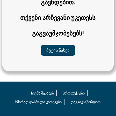
გავხდებით.
თქვენი არჩევანი უკეთესს
გაგვაუმჯობესებს!
Მეტის Ნახვა
ᲩᲕᲔᲜᲡ ᲨᲔᲡᲐᲮᲔᲑ
ᲞᲠᲝᲓᲣᲥᲢᲔᲑᲘ
ᲮᲨᲘᲠᲐᲓ ᲓᲐᲡᲛᲣᲚᲘ ᲙᲘᲗᲮᲕᲔᲑᲘ
ᲓᲐᲒᲕᲘᲙᲐᲕᲨᲘᲠᲓᲘᲗ