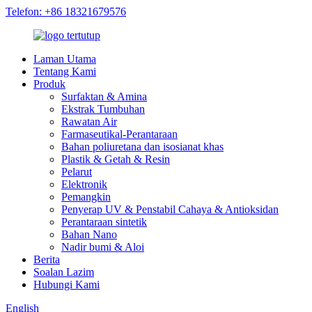
Telefon: +86 18321679576
Laman Utama
Tentang Kami
Produk
Surfaktan & Amina
Ekstrak Tumbuhan
Rawatan Air
Farmaseutikal-Perantaraan
Bahan poliuretana dan isosianat khas
Plastik & Getah & Resin
Pelarut
Elektronik
Pemangkin
Penyerap UV & Penstabil Cahaya & Antioksidan
Perantaraan sintetik
Bahan Nano
Nadir bumi & Aloi
Berita
Soalan Lazim
Hubungi Kami
English