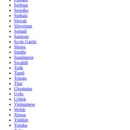
Serbian
Sesotho
Sinhala
Slovak
Slovenian
Somali
Samoan
Scots Gaelic
Shona
Sindhi
Sundanese
Swahili
Tajik
Tamil
Telugu
Thai
Ukrainian
Urdu
Uzbek
Vietnamese
Welsh
Xhosa
Yiddish
Yoruba