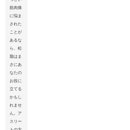
筋肉痛
に悩ま
された
ことが
あるな
ら、松
脂はま
さにあ
なたの
お役に
立てる
かもし
れませ
ん。ア
スリー
トの方