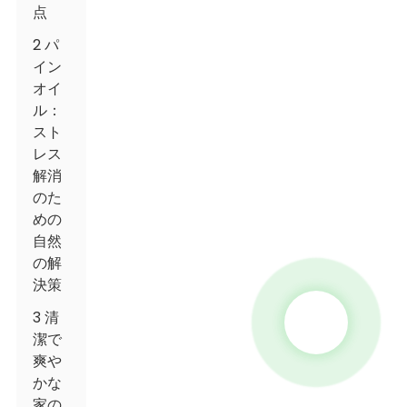
点
2 パ
イン
オイ
ル：
スト
レス
解消
のた
めの
自然
の解
決策
3 清
潔で
爽や
かな
家の