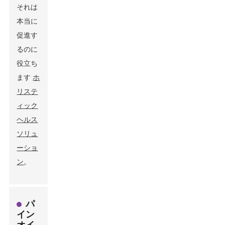
それは
本当に
促進す
るのに
役立ち
ます
ホ
リステ
ィック
ヘルス
ソリュ
ーショ
ン
。
パ
イン
オイ