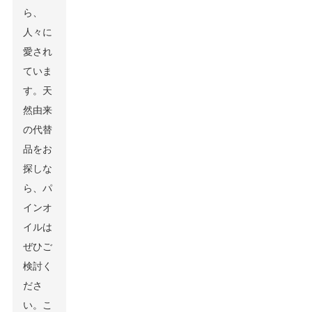
ら、
人々に
愛され
ていま
す。天
然由来
の代替
品をお
探しな
ら、パ
インオ
イルは
ぜひご
検討く
ださ
い。こ