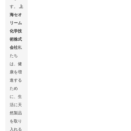
す。
上
海セオ
リーム
化学技
術株式
会社
私
たち
は、健
康を増
進する
ため
に、生
活に天
然製品
を取り
入れる