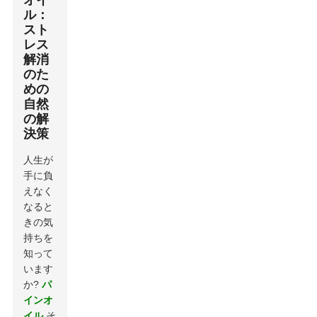
ル：
スト
レス
解消
のた
めの
自然
の解
決策
人生が
手に負
えなく
なると
きの気
持ちを
知って
います
か?
パ
インオ
イル
そ