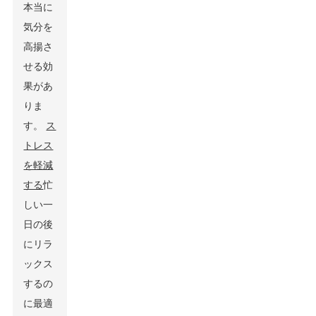
本当に
気分を
高揚さ
せる効
果があ
りま
す。
ス
トレス
を軽減
する
忙
しい一
日の後
にリラ
ックス
するの
に最適