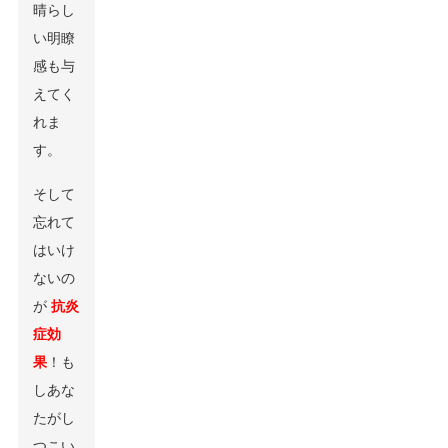
晴らし
い明瞭
感も与
えてく
れま
す。
そして
忘れて
はいけ
ないの
が
抗炎
症効
果
！も
しあな
たがし
つこい