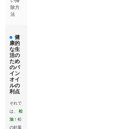
い掃
除方
法
健
康的
な生
活の
ため
のパ
イン
オイ
ルの
利点
それで
は、
松
油
！松
の針葉