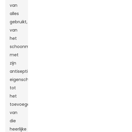
van
alles
gebruikt,
van
het
schoonmaken
met
zijn
antiseptische
eigenschappen
tot
het
toevoegen
van
die
heerlijke