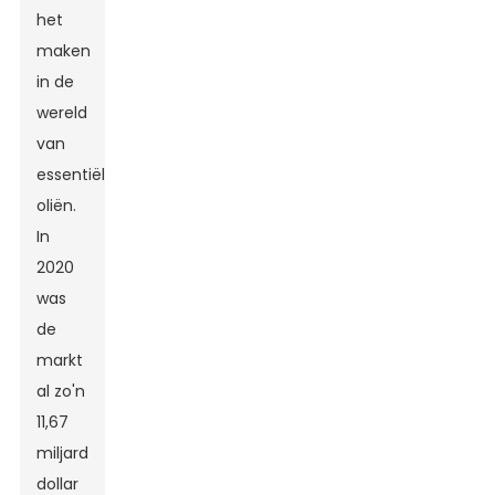
het
maken
in de
wereld
van
essentiële
oliën.
In
2020
was
de
markt
al zo'n
11,67
miljard
dollar