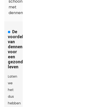
schoonmaakmethoden
met
dennenolie
De
voordelen
van
dennenolie
voor
een
gezond
leven
Laten
we
het
dus
hebben