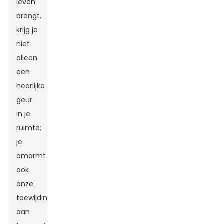
leven
brengt,
krijg je
niet
alleen
een
heerlijke
geur
in je
ruimte;
je
omarmt
ook
onze
toewijding
aan