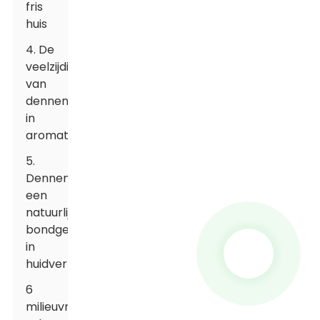
fris
huis
4. De
veelzijdigheid
van
dennenolie
in
aromatherapie
5.
Dennenolie:
een
natuurlijke
bondgenoot
in
huidverzorging
6
milieuvriendelijke