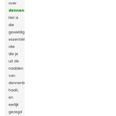
over
dennenolie
!
Het is
die
geweldige
essentiële
olie
die je
uit de
naalden
van
dennenbomen
haalt,
en
eerlijk
gezegd