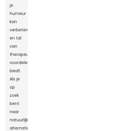
je
humeur
kan
verbeteren
en tal
van
therapeutische
voordelen
biedt.
Als je
op
zoek
bent
naar
natuurlijke
alternatieven,