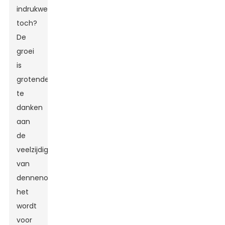
indrukwekkend,
toch?
De
groei
is
grotendeels
te
danken
aan
de
veelzijdigheid
van
dennenolie:
het
wordt
voor