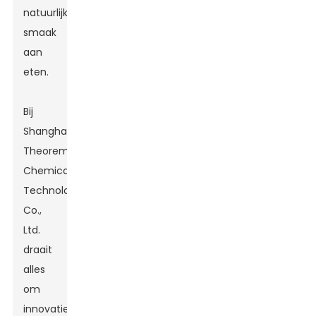
natuurlijke
smaak
aan
eten.
Bij
Shanghai
Theorem
Chemical
Technology
Co.,
Ltd.
draait
alles
om
innovatie!