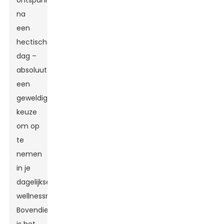
ontspannen
na
een
hectische
dag –
absoluut
een
geweldige
keuze
om op
te
nemen
in je
dagelijkse
wellnessroutine!
Bovendien