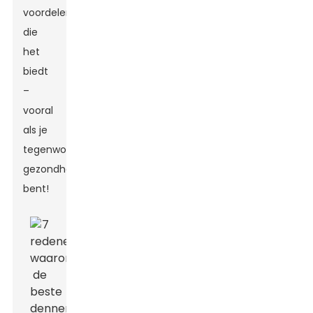
voordelen
die
het
biedt
–
vooral
als je
tegenwoordig
gezondheidsbewust
bent!