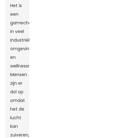
Het is
een
gamechanger
in veel
industriële
omgevingen
en
wellnessroutines.
Mensen
zijn er
dol op
omdat
het de
lucht
kan
zuiveren,