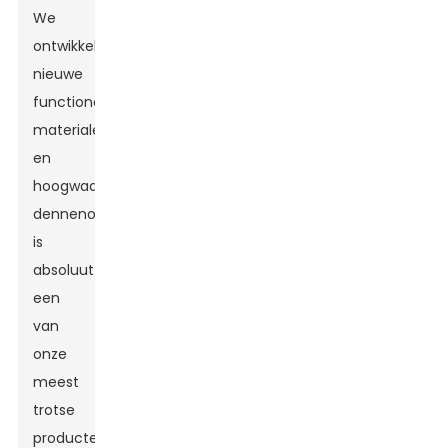
We
ontwikkelen
nieuwe
functionele
materialen
en
hoogwaardige
dennenolie
is
absoluut
een
van
onze
meest
trotse
producten.