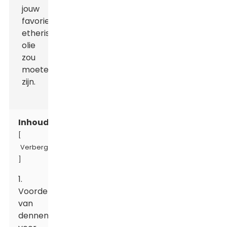
Inhoudsopgave
[
Verbergen
]
1.
Voordelen
van
dennenolie