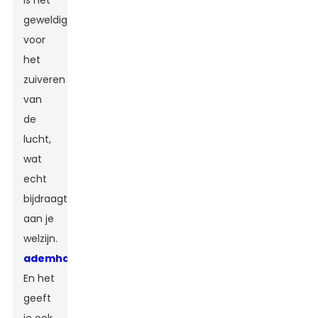
is het
geweldig
voor
het
zuiveren
van
de
lucht,
wat
echt
bijdraagt
​​aan je
welzijn.
ademhalingssysteem
En het
geeft