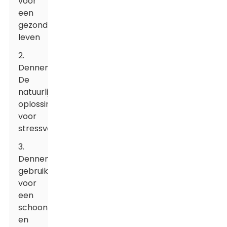
voor
een
gezond
leven
2.
Dennenolie:
De
natuurlijke
oplossing
voor
stressverlichting
3.
Dennenolie
gebruiken
voor
een
schoon
en