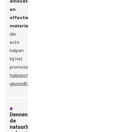
innovatieve
en
effectieve
materialen
die
echt
helpen
bij het
promoten
holistische
gezondheidsoplossingen
.
Dennenolie:
de
natuurlijke