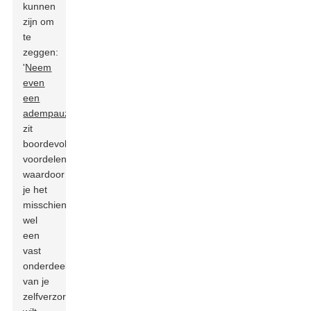
kunnen
zijn om
te
zeggen:
'
Neem
even
een
adempauze!
Het
zit
boordevol
voordelen,
waardoor
je het
misschien
wel
een
vast
onderdeel
van je
zelfverzorgingsroutine