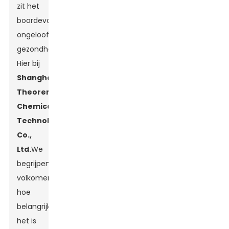
zit het
boordevol
ongelooflijke
gezondheidsvoordelen.
Hier bij
Shanghai
Theorem
Chemical
Technology
Co.,
Ltd.
We
begrijpen
volkomen
hoe
belangrijk
het is