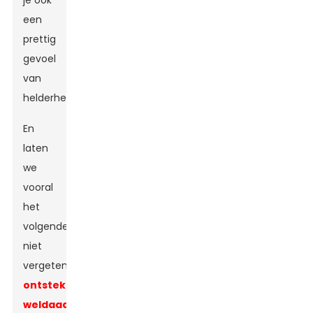
je ook
een
prettig
gevoel
van
helderheid.
En
laten
we
vooral
het
volgende
niet
vergeten:
ontstekingsremmende
weldaad
!