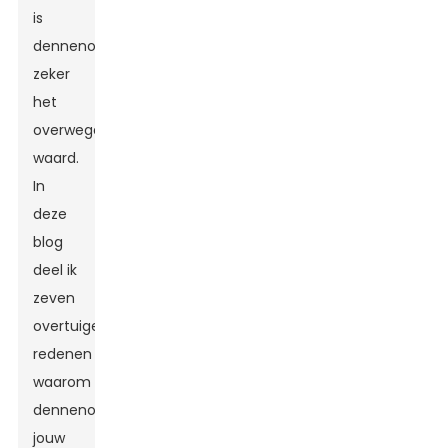
is
dennenolie
zeker
het
overwegen
waard.
In
deze
blog
deel ik
zeven
overtuigende
redenen
waarom
dennenolie
jouw