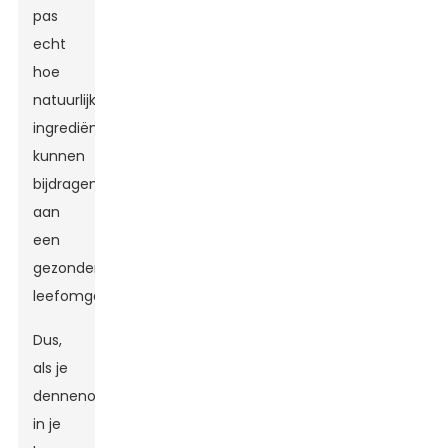
pas
echt
hoe
natuurlijke
ingrediënten
kunnen
bijdragen
aan
een
gezondere
leefomgeving.
Dus,
als je
dennenolie
in je