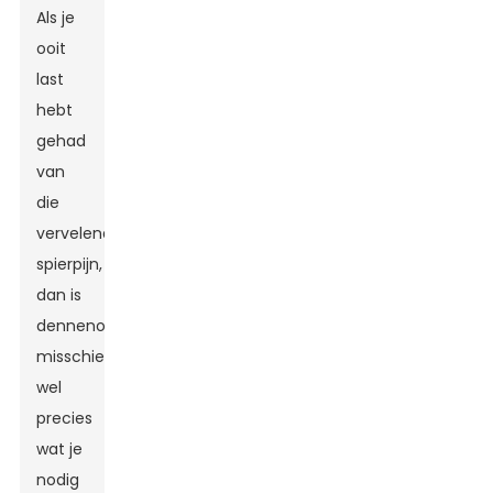
Als je
ooit
last
hebt
gehad
van
die
vervelende
spierpijn,
dan is
dennenolie
misschien
wel
precies
wat je
nodig