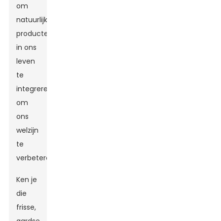
om
natuurlijke
producten
in ons
leven
te
integreren
om
ons
welzijn
te
verbeteren.
Ken je
die
frisse,