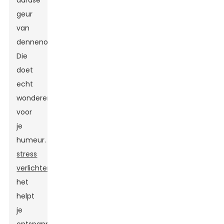
aardse
geur
van
dennenolie?
Die
doet
echt
wonderen
voor
je
humeur.
stress
verlichten
En
het
helpt
je