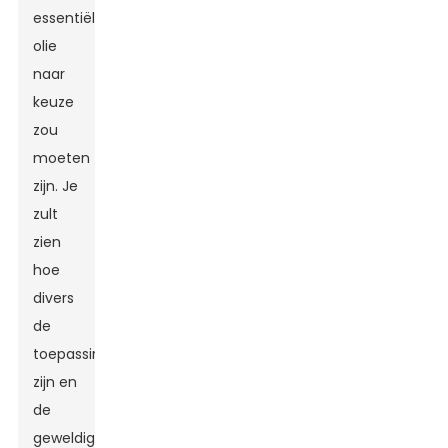
essentiële
olie
naar
keuze
zou
moeten
zijn. Je
zult
zien
hoe
divers
de
toepassingen
zijn en
de
geweldige