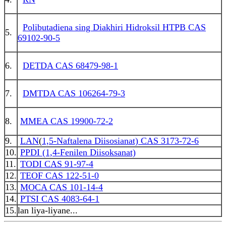
Polibutadiena sing Diakhiri Hidroksil HTPB CAS
5.
69102-90-5
6.
DETDA CAS 68479-98-1
7.
DMTDA CAS 106264-79-3
8.
MMEA CAS 19900-72-2
9.
LAN
(
1,5-Naftalena Diisosianat) CAS 3173-72-6
10.
PPDI (1,4-Fenilen Diisoksanat)
11.
TODI CAS 91-97-4
12.
TEOF CAS 122-51-0
13.
MOCA CAS 101-14-4
14.
PTSI CAS 4083-64-1
15.
lan liya-liyane...