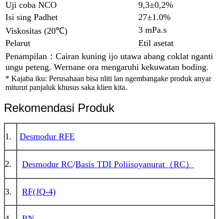
Uji coba NCO
9,3±0,2%
Isi sing Padhet
27±1.0%
3 mPa.s
Viskositas (20℃)
Pelarut
Etil asetat
Penampilan：Cairan kuning ijo utawa abang coklat nganti
ungu peteng. Wernane ora mengaruhi kekuwatan boding.
* Kajaba iku: Perusahaan bisa nliti lan ngembangake produk anyar
miturut panjaluk khusus saka klien kita.
Rekomendasi Produk
1.
Desmodur RFE
2.
Desmodur RC
/
Basis TDI Poliisoyanurat（RC）
3.
RF(JQ-4)
4.
RN