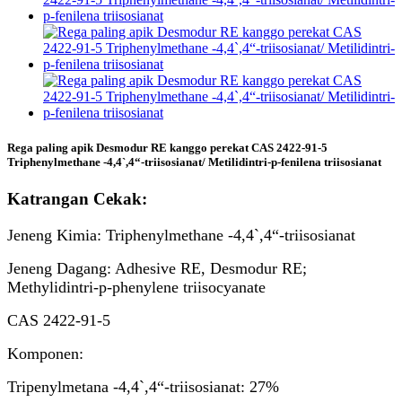
Rega paling apik Desmodur RE kanggo perekat CAS 2422-91-5
Triphenylmethane -4,4`,4“-triisosianat/ Metilidintri-p-fenilena triisosianat
Katrangan Cekak:
Jeneng Kimia: Triphenylmethane -4,4`,4“-triisosianat
Jeneng Dagang: Adhesive RE, Desmodur RE;
Methylidintri-p-phenylene triisocyanate
CAS 2422-91-5
Komponen:
Tripenylmetana -4,4`,4“-triisosianat: 27%