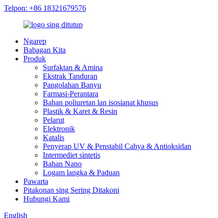
Telpon: +86 18321679576
Ngarep
Babagan Kita
Produk
Surfaktan & Amina
Ekstrak Tanduran
Pangolahan Banyu
Farmasi-Perantara
Bahan poliuretan lan isosianat khusus
Plastik & Karet & Resin
Pelarut
Elektronik
Katalis
Penyerap UV & Penstabil Cahya & Antioksidan
Intermediet sintetis
Bahan Nano
Logam langka & Paduan
Pawarta
Pitakonan sing Sering Ditakoni
Hubungi Kami
English