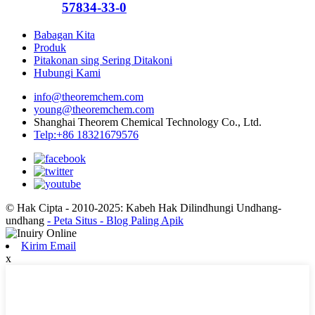
57834-33-0
Babagan Kita
Produk
Pitakonan sing Sering Ditakoni
Hubungi Kami
info@theoremchem.com
young@theoremchem.com
Shanghai Theorem Chemical Technology Co., Ltd.
Telp:+86 18321679576
© Hak Cipta - 2010-2025: Kabeh Hak Dilindhungi Undhang-
undhang
- Peta Situs
- Blog Paling Apik
Kirim Email
x