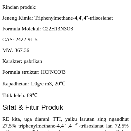
Rincian produk:
Jeneng Kimia: Triphenylmethane-4,4',4''-triisosianat
Formula Molekul: C22H13N3O3
CAS: 2422-91-5
MW: 367.36
Karakter: pabrikan
Formula struktur: HC[NCO]3
Kapadhetan: 1.0g/c m3, 20℃
Titik leleh: 89℃
Sifat & Fitur Produk
RE kita, uga diarani TTI, yaiku larutan sing ngandhut
27,5% triphenylmethane-4,4ˊ,4〞-triisosianat lan 72,5%