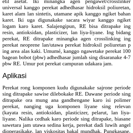
etil asetat. Iki minangka agen pengawet/crosslinker
universal kanggo perekat adhedhasar hidroksil poliuretan,
karet alam lan sintetis, utamane apik kanggo ngiket bahan
karet. Iki uga digunakake sacara wiyar kanggo ngiket
logam karo karet. Salajengipun, RE bisa ditrapake ing
resin, antioksidan, plasticizer, lan liya-liyane. Ing bidang
perekat, RE ditrapake minangka agen crosslinking ing
perekat neoprene lan/utawa perekat hidroksil poliuretan p
ing area alas kaki. Umumé, kanggo ngawetake perekat 100
bagean bobot (pbw) adhedhasar jumlah sing disaranake 4-7
pbw RE. Umur pot perekat campuran udakara jam.
Aplikasi
Perekat rong komponen kudu digunakake sajrone periode
sing ditrapake sawise dilebokake RE. Dawane periode sing
ditrapake ora mung ana gandhengane karo isi polimer
perekat, nanging uga komponen liyane sing relevan
(kayata resin, antioksidan, plasticizer, pelarut, lan liya-
liyane. Nalika cedhak karo periode sing ditrapake, biasane
sawetara jam utawa sedina kerja, perekat dadi luwih angel
dioperasikake, lan viskositas bakal mundhak. Pungkasane,