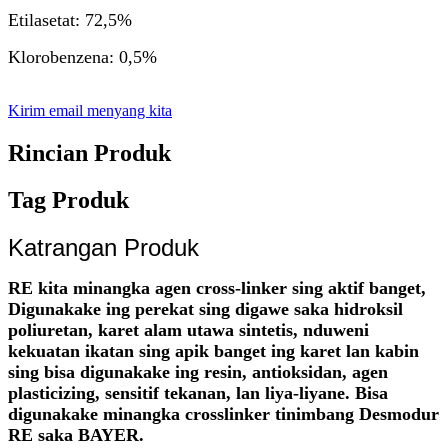
Etilasetat: 72,5%
Klorobenzena: 0,5%
Kirim email menyang kita
Rincian Produk
Tag Produk
Katrangan Produk
RE kita minangka agen cross-linker sing aktif banget,
Digunakake ing perekat sing digawe saka hidroksil
poliuretan, karet alam utawa sintetis, nduweni
kekuatan ikatan sing apik banget ing karet lan kabin
sing bisa digunakake ing resin, antioksidan, agen
plasticizing, sensitif tekanan, lan liya-liyane. Bisa
digunakake minangka crosslinker tinimbang Desmodur
RE saka BAYER.