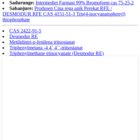
Sadurunge:
Intermediet Farmasi 99% Bromoform cas 75-25-2
Sabanjure:
Produsen Cina rega apik Perekat RFE /
DESMODUR RFE CAS 4151-51-3 Tris(4-isocyanatophenyl)
thiophosphate
CAS 2422-91-5
Desmodur RE
Metilidintri-p-fenilena triisosianat
Triphenylmetana -4 4` 4``-triisosianat
Triphenylmethane triisocyanate (Desmodur RE)