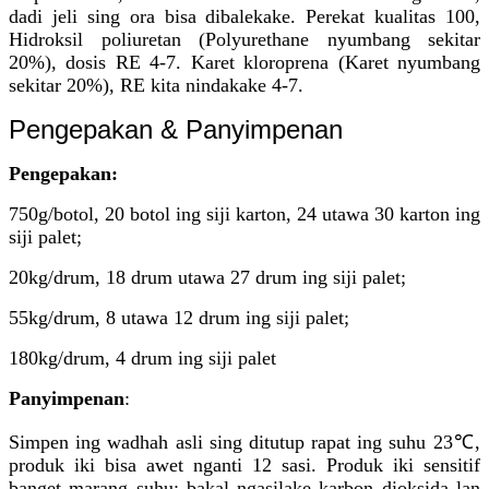
dadi jeli sing ora bisa dibalekake. Perekat kualitas 100,
Hidroksil poliuretan (Polyurethane nyumbang sekitar
20%), dosis RE 4-7. Karet kloroprena (Karet nyumbang
sekitar 20%), RE kita nindakake 4-7.
Pengepakan & Panyimpenan
Pengepakan:
750g/botol, 20 botol ing siji karton, 24 utawa 30 karton ing
siji palet;
20kg/drum, 18 drum utawa 27 drum ing siji palet;
55kg/drum, 8 utawa 12 drum ing siji palet;
180kg/drum, 4 drum ing siji palet
Panyimpenan
:
Simpen ing wadhah asli sing ditutup rapat ing suhu 23℃,
produk iki bisa awet nganti 12 sasi. Produk iki sensitif
banget marang suhu; bakal ngasilake karbon dioksida lan