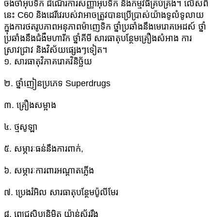
ចងចាំអុបទិក ដំណើរការសញ្ញាអុបទិក និងកម្មវិធីគ្រប់គ្រង។ លើសពី
នេះ C60 និងដេរីវេរបស់វាអាចត្រូវបានប្រើប្រាស់យ៉ាងទូលំទូលាយ
ក្នុងការថតរូបភាពអនុភាពម៉ាញេទិក ថ្នាំប្រឆាំងនឹងមេរោគអេដស៍ ថ្នាំ
ប្រឆាំងនឹងជំងឺមហារីក ថ្នាំគីមី សារធាតុបន្ថែមគ្រឿងសំអាង ការ
ស្រាវជ្រាវ និងវិស័យផ្សេងៗទៀត។
១. សារធាតុ​វិភាគ​រោគវិនិច្ឆ័យ
២. ថ្នាំញៀនប្រភេទ Superdrugs
៣. គ្រឿងសម្អាង
៤. ថ្ម​សូឡា
៥. សម្ភារៈធន់នឹងការពាក់,
៦. សម្ភារៈ​ការពារ​អណ្តាតភ្លើង
៧. ប្រេងរំអិល សារធាតុបន្ថែមប៉ូលីមែរ
៨. ពេជ្រសិប្បនិម្មិត យ៉ាន់ស្ព័ររឹង