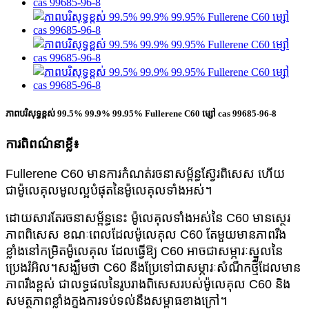
ភាពបរិសុទ្ធខ្ពស់ 99.5% 99.9% 99.95% Fullerene C60 ម្សៅ cas 99685-96-8
ការពិពណ៌នាខ្លី៖
Fullerene C60 មានការកំណត់រចនាសម្ព័ន្ធស្វ៊ែរពិសេស ហើយ
ជាម៉ូលេគុលមូលល្អបំផុតនៃម៉ូលេគុលទាំងអស់។
ដោយសារតែរចនាសម្ព័ន្ធនេះ ម៉ូលេគុលទាំងអស់នៃ C60 មានស្ថេរ
ភាពពិសេស ខណៈពេលដែលម៉ូលេគុល C60 តែមួយ
មានភាពរឹង
ខ្លាំងនៅកម្រិតម៉ូលេគុល ដែលធ្វើឱ្យ C60 អាចជាសម្ភារៈស្នូលនៃ
ប្រេងរំអិល។
សង្ឃឹមថា C60 នឹងប្រែទៅជាសម្ភារៈសំណឹកថ្មីដែលមាន
ភាពរឹងខ្ពស់ ជាលទ្ធផលនៃរូបរាងពិសេសរបស់ម៉ូលេគុល C60 និង
សមត្ថភាពខ្លាំងក្នុងការទប់ទល់នឹងសម្ពាធខាងក្រៅ។