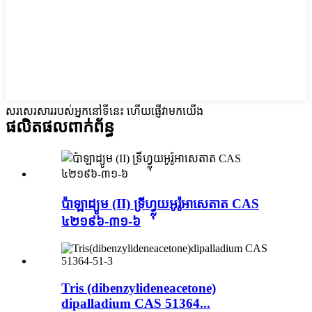
សរសេរសាររបស់អ្នកនៅទីនេះ ហើយផ្ញើវាមកយើង
ផលិតផលពាក់ព័ន្ធ
ប៉ាឡាដ្យូម (II) ទ្រីហ្វ្លុយអូរ៉ូអាសេតាត CAS
៤២១៩៦-៣១-៦
Tris (dibenzylideneacetone)
dipalladium CAS 51364...