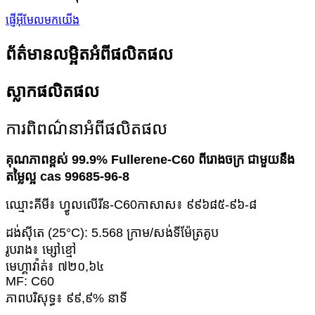
ផ្ញើអ៊ីមែលមកយើង
ព័ត៌មានលម្អិតអំពីផលិតផល
ស្លាកផលិតផល
ការពិពណ៌នាអំពីផលិតផល
គុណភាពខ្ពស់ 99.9% Fullerene-C60 ពីរោងចក្រ ជាមួយនឹង
តម្លៃល្អ cas 99685-96-8
ឈ្មោះគីមី៖ ហ្វូលលើរីន-C60
កាសាស៖ ៩៩៦៨៥-៩៦-៨
ដង់ស៊ីតេ (25°C): 5.568 ក្រាម/សង់ទីម៉ែត្រគូប
រូបរាង៖ ម្សៅខ្មៅ
មេហ្គាវ៉ាត់៖ ៧២០,៦៤
MF: C60
ភាពបរិសុទ្ធ៖ ៩៩,៩% នាទី