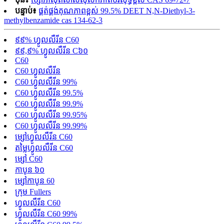
បន្ទាប់៖
ផ្គត់ផ្គង់គុណភាពខ្ពស់ 99.5% DEET N,N-Diethyl-3-
methylbenzamide cas 134-62-3
៩៩% ហ្វូលលឺរីន C60
៩៩,៩% ហ្វូលលឺរីន C៦០
C60
C60 ហ្វូលលឺរីន
C60 ហ្វូលលឺរីន 99%
C60 ហ្វូលលឺរីន 99.5%
C60 ហ្វូលលឺរីន 99.9%
C60 ហ្វូលលឺរីន 99.95%
C60 ហ្វូលលឺរីន 99.99%
ម្សៅហ្វូលលឺរីន C60
តម្លៃហ្វូលលឺរីន C60
ម្សៅ C60
កាបូន ៦០
ម្សៅកាបូន 60
ក្រុម Fullers
ហ្វូលលឺរីន C60
ហ្វូលលឺរីន C60 99%