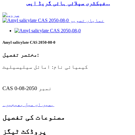
فیکٹری سپلائی ہائی گریڈ ایس...
Amyl salicylate CAS 2050-08-0
مختصر تفصیل:
کیمیائی نام: امائل سیلیسیلیٹ
CAS نمبر 2050-08-0
ہمیں ای میل بھیجیں۔
مصنوعات کی تفصیل
پروڈکٹ ٹیگز