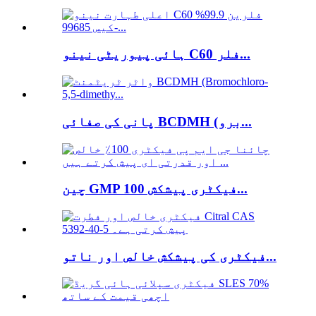
ہائی پیوریٹی نینو C60 فلر...
پانی کی صفائی BCDMH (برو...
چین GMP فیکٹری پیشکش 100...
فیکٹری کی پیشکش خالص اور ناتو...