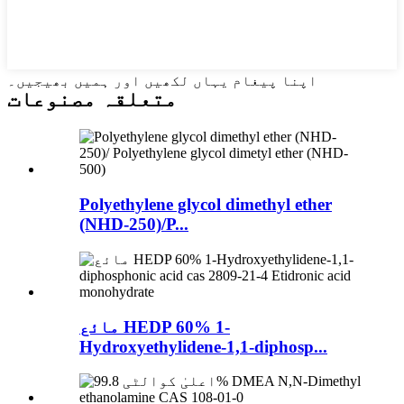
اپنا پیغام یہاں لکھیں اور ہمیں بھیجیں۔
متعلقہ مصنوعات
Polyethylene glycol dimethyl ether
(NHD-250)/P...
مائع HEDP 60% 1-
Hydroxyethylidene-1,1-diphosp...