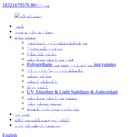
فون: +86 18321679576
گھر
ہمارے بارے میں
مصنوعات
سرفیکٹینٹس اور امائنز
پودوں کے نچوڑ
پانی کا علاج
فارما انٹرمیڈیٹس
Polyurethane مواد اور خصوصی isocyanates
پلاسٹک اور ربڑ اور رال
سالوینٹس
الیکٹرانکس
اتپریرک
UV Absorber & Light Stabilizer & Antioxidant
مصنوعی انٹرمیڈیٹس
نینو میٹریلز
نایاب زمین اور کھوٹ
خبریں
اکثر پوچھے گئے سوالات
ہم سے رابطہ کریں۔
English