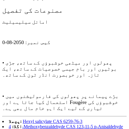
مصنوعات کی تفصیل
امائل سیلیسیلیٹ
کیس نمبر: 2050-08-0
• پھولوں اور میٹھی خوشبوؤں کے ساتھ، جڑی
بوٹیوں اور بام جیسی خصوصیات کے ساتھ، ایک
تازہ اور خوبصورت انڈر ٹون کے ساتھ۔
• بڑے پیمانے پر پھولوں کی فارمولیشنوں میں
استعمال کیا جاتا ہے اور Fougère خوشبوؤں کی
تیاری کے لیے ایک اہم خام مال بھی ہے۔
Hexyl salicylate CAS 6259-76-3
پچھلا:
4-Methoxybenzaldehyde CAS 123-11-5 p-Anisaldehyde
اگلا: