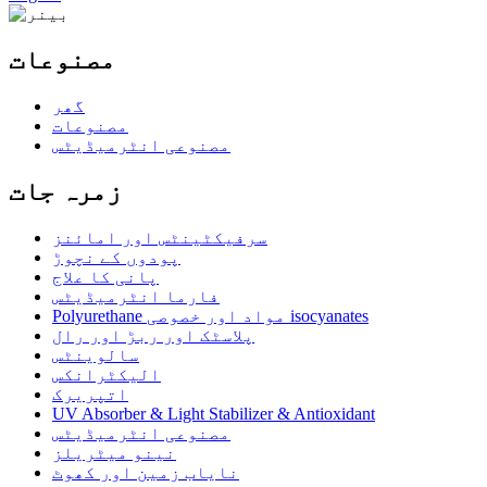
مصنوعات
گھر
مصنوعات
مصنوعی انٹرمیڈیٹس
زمرہ جات
سرفیکٹینٹس اور امائنز
پودوں کے نچوڑ
پانی کا علاج
فارما انٹرمیڈیٹس
Polyurethane مواد اور خصوصی isocyanates
پلاسٹک اور ربڑ اور رال
سالوینٹس
الیکٹرانکس
اتپریرک
UV Absorber & Light Stabilizer & Antioxidant
مصنوعی انٹرمیڈیٹس
نینو میٹریلز
نایاب زمین اور کھوٹ