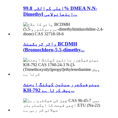
اعلی کوالٹی 99.8% DMEA N,N-
Dimethyl ایتھانولامی...
واٹر ٹریٹمنٹ BCDMH
(Bromochloro-5,5-dimethy...
مینوفیکچرر سیلین کپلنگ ایجنٹ
KH-792 پیش کرتا ہے...