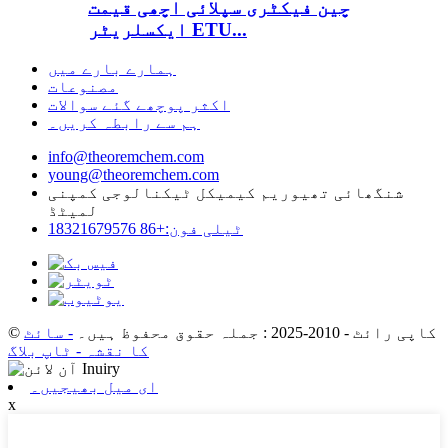
چین فیکٹری سپلائی اچھی قیمت
ایکسلریٹر ETU...
ہمارے بارے میں
مصنوعات
اکثر پوچھے گئے سوالات
ہم سے رابطہ کریں۔
info@theoremchem.com
young@theoremchem.com
شنگھائی تھیوریم کیمیکل ٹیکنالوجی کمپنی
لمیٹڈ
ٹیلی فون:+86 18321679576
© کاپی رائٹ - 2010-2025 : جملہ حقوق محفوظ ہیں۔
- سائٹ
کا نقشہ
- ٹاپ بلاگ
ای میل بھیجیں۔
x