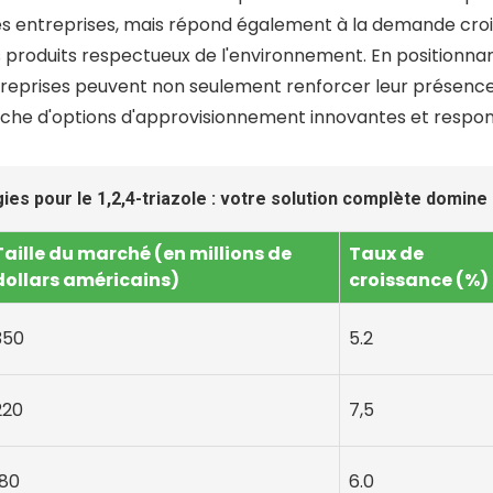
des entreprises, mais répond également à la demande cr
roduits respectueux de l'environnement. En positionnant
entreprises peuvent non seulement renforcer leur présence
erche d'options d'approvisionnement innovantes et respon
ies pour le 1,2,4-triazole : votre solution complète domin
Taille du marché (en millions de
Taux de
dollars américains)
croissance (%)
350
5.2
220
7,5
180
6.0