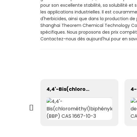
pour son excellente stabilité, sa solubilité et
les applications industrielles. Il est coura
d'herbicides, ainsi que dans la production d
Shanghai Theorem Chemical Technology Co., Lt
spécifiques. Nous proposons des prix compétit
Contactez-nous dès aujourd'hui pour en savoir
Série des éthers monométhyliques d'éthylène glycol (EM, DEM, TEM) / CAS 109-86-4 / CAS 111-77-3 / CAS 112-35-6
4,4'-Bis(chlorométhyl)biphényle (BBP) CAS 1667-10-3