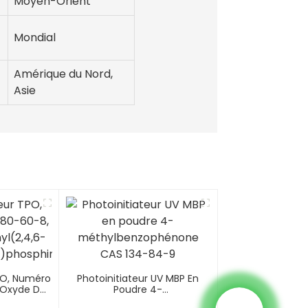
Moyen-Orient
Mondial
Amérique du Nord,
Asie
PO, Numéro
Photoinitiateur UV MBP En
 Oxyde De
Poudre 4-
4,6-
Méthylbenzophénone CAS