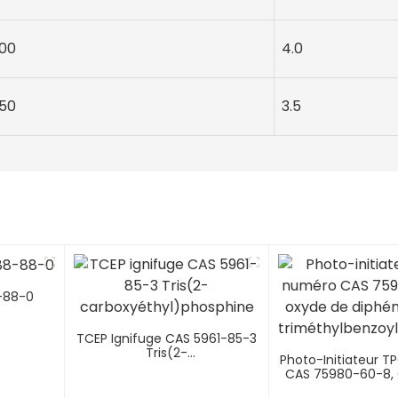
100
4.0
150
3.5
8-88-0
TCEP Ignifuge CAS 5961-85-3
Tris(2-
Photo-Initiateur T
Carboxyéthyl)phosphine
CAS 75980-60-8,
Diphényl(2,