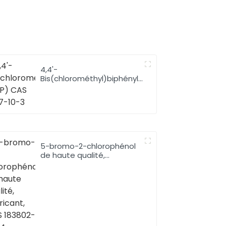
4,4'-
Bis(chlorométhyl)biphényle
(BBP) CAS 1667-10-3
5-bromo-2-chlorophénol
de haute qualité,
fabricant, CAS 183802-98-
4