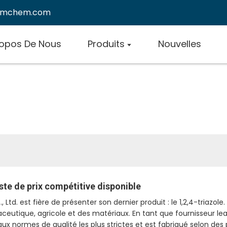
emchem.com
ropos De Nous
Produits
Nouvelles
iste de prix compétitive disponible
. est fière de présenter son dernier produit : le 1,2,4-triazol
utique, agricole et des matériaux. En tant que fournisseur lea
 aux normes de qualité les plus strictes et est fabriqué selon d