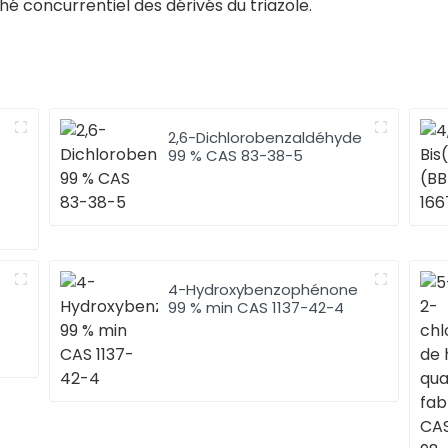
hé concurrentiel des dérivés du triazole.
2,6-Dichlorobenzaldéhyde
99 % CAS 83-38-5
4-Hydroxybenzophénone
99 % min CAS 1137-42-4