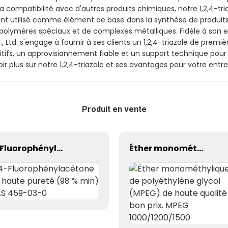
 sa compatibilité avec d'autres produits chimiques, notre 1,2,4-tr
mment utilisé comme élément de base dans la synthèse de produi
e polymères spéciaux et de complexes métalliques. Fidèle à son e
d. s'engage à fournir à ses clients un 1,2,4-triazole de premiè
ifs, un approvisionnement fiable et un support technique pour ga
 plus sur notre 1,2,4-triazole et ses avantages pour votre entre
Produit en vente
4-Fluorophénylacétone de haute pureté (98 % min) CAS 459-03-0
Éther monométhylique de polyéthylène glycol (MPEG) de haute qualité à bon prix. MPEG 1000/1200/1500