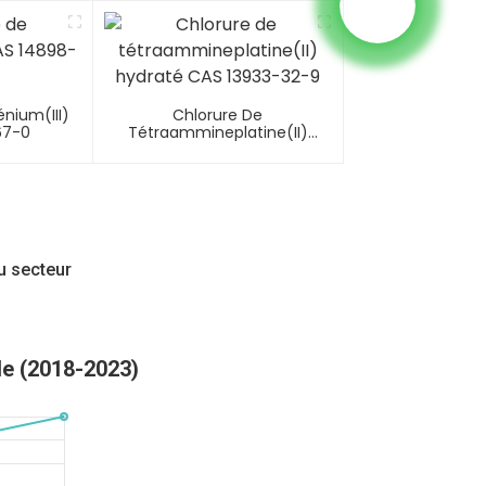
)phosphine
134-84-9
nium(III)
Chlorure De
67-0
Tétraammineplatine(II)
Hydraté CAS 13933-32-9
u secteur
le (2018-2023)