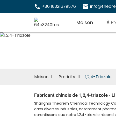
+86 18321679576
info@theor
Maison
À P
Maison
Produits
1,2,4-Triazole
Fabricant chinois de 1,2,4-triazole - L
Shanghai Theorem Chemical Technology Co., Ltd
dans diverses industries, notamment pharmace
garantissons que notre 1,2,4-triazole répond