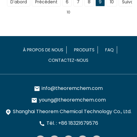
D'abord
Précédent
6
7
8
9
10
Suivan
10
À PROPOS DE NOUS
PRODUITS
FAQ
CONTACTEZ-NOUS
info@theoremchem.com
young@theoremchem.com
Shanghai Theorem Chemical Technology Co., Ltd.
Tél. : +86 18321679576