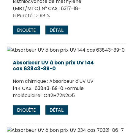
Bisthiocyanate de méthylène
(MBT/MTC) N° CAS : 6317-18-
6 Pureté : ≥ 98 %
ENQUÊTE
DÉTAIL
Absorbeur UV à bon prix UV 144
cas 63843-89-0
Nom chimique : Absorbeur d'UV UV
144 CAS : 63843-89-0 Formule
moléculaire : C42H72N2O5
ENQUÊTE
DÉTAIL