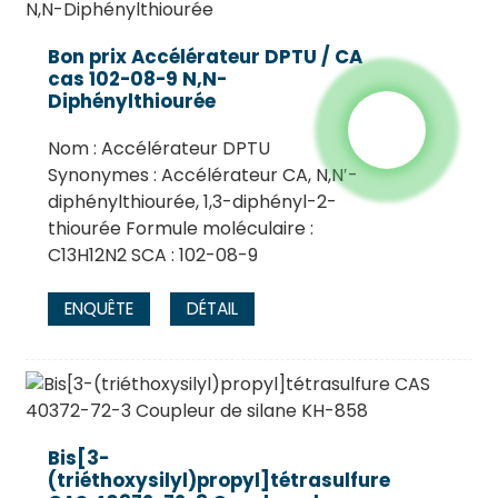
Bon prix Accélérateur DPTU / CA
cas 102-08-9 N,N-
Diphénylthiourée
Nom : Accélérateur DPTU
Synonymes : Accélérateur CA, N,N′-
diphénylthiourée, 1,3-diphényl-2-
thiourée Formule moléculaire :
C13H12N2 SCA : 102-08-9
ENQUÊTE
DÉTAIL
Bis[3-
(triéthoxysilyl)propyl]tétrasulfure