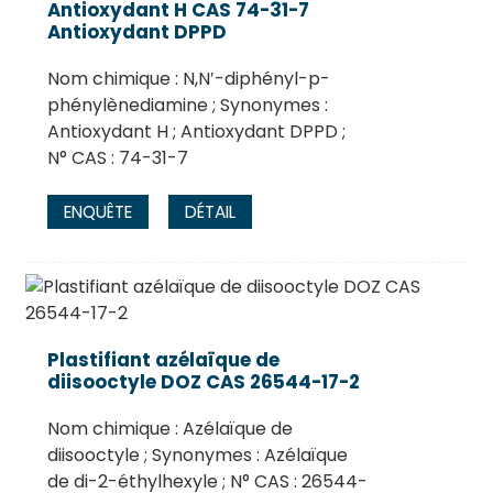
Antioxydant H CAS 74-31-7
Antioxydant DPPD
Nom chimique : N,N′-diphényl-p-
phénylènediamine ; Synonymes :
Antioxydant H ; Antioxydant DPPD ;
N° CAS : 74-31-7
ENQUÊTE
DÉTAIL
.
Plastifiant azélaïque de
diisooctyle DOZ CAS 26544-17-2
Nom chimique : Azélaïque de
diisooctyle ; Synonymes : Azélaïque
de di-2-éthylhexyle ; N° CAS : 26544-