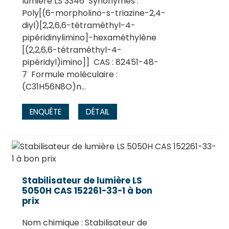
lumière LS 3346 Synonymes :
Poly[(6-morpholino-s-triazine-2,4-
diyl)[2,2,6,6-tétraméthyl-4-
pipéridinylimino]-hexaméthylène
[(2,2,6,6-tétraméthyl-4-
pipéridyl)imino]] CAS : 82451-48-
7 Formule moléculaire :
(C31H56N8O)n…
ENQUÊTE
DÉTAIL
Stabilisateur de lumière LS
5050H CAS 152261-33-1 à bon
prix
Nom chimique : Stabilisateur de