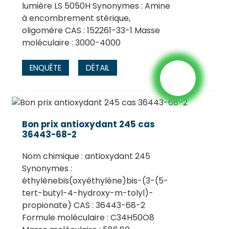
lumière LS 5050H Synonymes : Amine
à encombrement stérique,
oligomère CAS : 152261-33-1 Masse
moléculaire : 3000-4000
ENQUÊTE
DÉTAIL
Bon prix antioxydant 245 cas
36443-68-2
Nom chimique : antioxydant 245
Synonymes :
éthylènebis(oxyéthylène)bis-(3-(5-
tert-butyl-4-hydroxy-m-tolyl)-
propionate) CAS : 36443-68-2
Formule moléculaire : C34H50O8