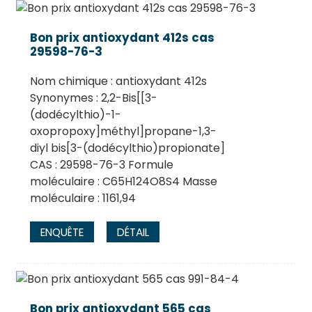
Bon prix antioxydant 412s cas
29598-76-3
Nom chimique : antioxydant 412s
Synonymes : 2,2-Bis[[3-
(dodécylthio)-1-
oxopropoxy]méthyl]propane-1,3-
diyl bis[3-(dodécylthio)propionate]
CAS : 29598-76-3 Formule
moléculaire : C65H124O8S4 Masse
moléculaire : 1161,94
ENQUÊTE
DÉTAIL
Bon prix antioxydant 565 cas