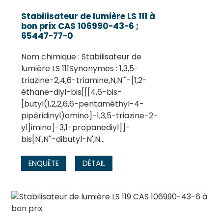
Stabilisateur de lumière LS 111 à
bon prix CAS 106990-43-6 ;
65447-77-0
Nom chimique : Stabilisateur de
lumière LS 111Synonymes : 1,3,5-
triazine-2,4,6-triamine,N,N'''-[1,2-
éthane-diyl-bis[[[4,6-bis-
[butyl(1,2,2,6,6-pentaméthyl-4-
pipéridinyl)amino]-1,3,5-triazine-2-
yl]imino]-3,1-propanediyl]]-
.
bis[N',N''-dibutyl-N',N...
ENQUÊTE
DÉTAIL