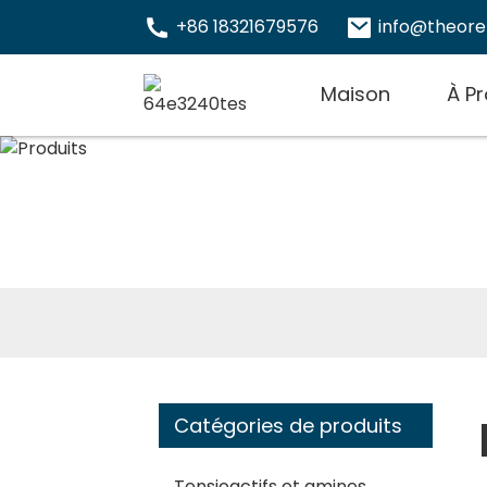
+86 18321679576
info@theor
Maison
À P
Catégories de produits
Tensioactifs et amines