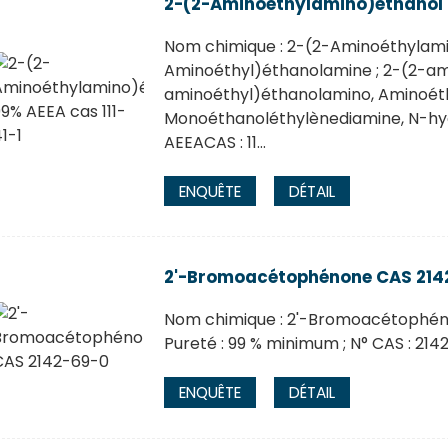
2-(2-Aminoéthylamino)éthanol 9
Nom chimique : 2-(2-Aminoéthylami
Aminoéthyl)éthanolamine ; 2-(2-am
aminoéthyl)éthanolamino, Aminoét
Monoéthanoléthylènediamine, N-hyd
AEEACAS : 11…
ENQUÊTE
DÉTAIL
2'-Bromoacétophénone CAS 214
Nom chimique : 2'-Bromoacétophénon
Pureté : 99 % minimum ; N° CAS : 21
ENQUÊTE
DÉTAIL