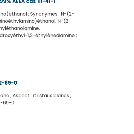
9% AEEA cas 111-41-1
no)éthanol ; Synonymes : N-(2-
inoéthylamino)éthanol, N-(2-
hyléthanolamine,
roxyéthyl-1,2-éthylènediamine ;
2-69-0
e ; Aspect : Cristaux blancs ;
42-69-0