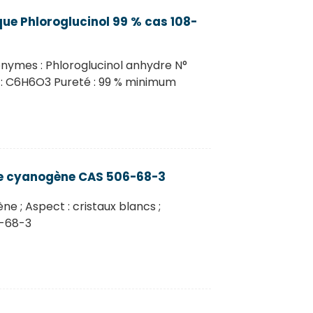
ue Phloroglucinol 99 % cas 108-
onymes : Phloroglucinol anhydre N°
 : C6H6O3 Pureté : 99 % minimum
de cyanogène CAS 506-68-3
 ; Aspect : cristaux blancs ;
6-68-3