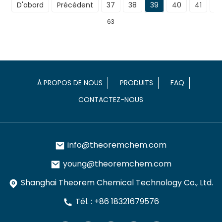
D'abord
Précédent
37
38
39
40
41
S
63
À PROPOS DE NOUS
PRODUITS
FAQ
CONTACTEZ-NOUS
info@theoremchem.com
young@theoremchem.com
Shanghai Theorem Chemical Technology Co., Ltd.
Tél. : +86 18321679576