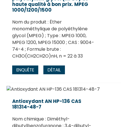
haute qualité à bon prix. MPEG
1000/1200/1500
Nom du produit : Éther
monométhylique de polyéthylène
glycol (MPEG) ; Type : MPEG 1000,
MPEG 1200, MPEG 15000 ; CAS : 9004-
74-4 ; Formule brute :
CH3O(CH2CH2O)nH, n = 22 à 33
ENQUÊTE
DÉTAIL
Antioxydant AN HP-136 CAS
181314-48-7
Nom chimique : Diméthyl-
dibutylbenzofuranone ; 3,4-dibutyl-