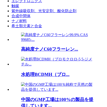
エレクトロニクス
触媒
紫外線吸収剤、光安定剤、酸化防止剤
合成中間体
ナノ材料
希土類元素と合金
高純度ナノC60フラーレン...
水処理BCDMH（ブロ...
中国のGMP工場は100%の製品を提
供しています...