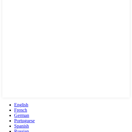
English
French
German
Portuguese
Spanish
Russian