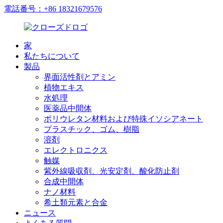
電話番号：+86 18321679576
家
私たちについて
製品
界面活性剤とアミン
植物エキス
水処理
医薬品中間体
ポリウレタン材料および特殊イソシアネート
プラスチック、ゴム、樹脂
溶剤
エレクトロニクス
触媒
紫外線吸収剤、光安定剤、酸化防止剤
合成中間体
ナノ材料
希土類元素と合金
ニュース