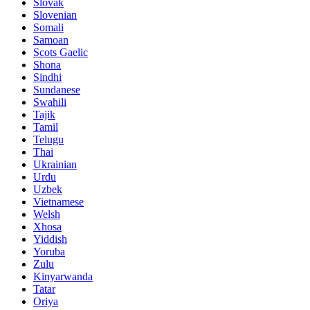
Slovak
Slovenian
Somali
Samoan
Scots Gaelic
Shona
Sindhi
Sundanese
Swahili
Tajik
Tamil
Telugu
Thai
Ukrainian
Urdu
Uzbek
Vietnamese
Welsh
Xhosa
Yiddish
Yoruba
Zulu
Kinyarwanda
Tatar
Oriya