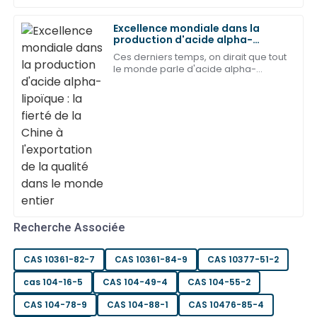
était compétent et réactif.
Excellence mondiale dans la
02
Juillet
2025
production d'acide alpha-
lipoïque : la fierté de la Chine à
Ces derniers temps, on dirait que tout
l'exportation de la qualité dans
le monde parle d'acide alpha-
le monde entier
Alex
lipoïque. L'engouement mondial
A
Carter
autour de ce produit s'est vraiment
intensifié, et honnêtement, ce n'est
Excellente qualité ! L'équipe après-vente a fait preuve
pas difficile à comprendre.
de l'expertise nécessaire pour un processus sans
accroc.
12
Peut
2025
Daniel
D
Recherche Associée
Davis
La qualité est exceptionnelle et le professionnalisme
CAS 10361-82-7
CAS 10361-84-9
CAS 10377-51-2
de l'équipe d'assistance est impressionnant !
cas 104-16-5
CAS 104-49-4
CAS 104-55-2
16
Peut
2025
CAS 104-78-9
CAS 104-88-1
CAS 10476-85-4