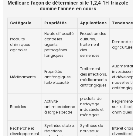
Meilleure façon de déterminer si le 1,2,4-1H-triazole
domine l'année en cours
Catégorie
Propriétés
Applications
Tendances
Haute efficacité
Protection des
Produits
contre les
cultures,
Demande cro
chimiques
agents
traitement
agriculture 
agricoles
pathogènes
des
fongiques
semences
Augmentati
Traitement
Propriétés
investisseme
des infections,
Médicaments
antifongiques,
et développ
médicaments
faible toxicité
nouvelles th
antifongiques
antifongiqu
produits de
Activité
Réglementati
nettoyage
Biocides
antimicrobienne
sur l'utilisat
industriels et
à large spectre
chimiques
ménagers
Synthèse stable,
Synthèse de
Recherche et
Intérêt crois
réactions
nouveaux
développement
diversificat