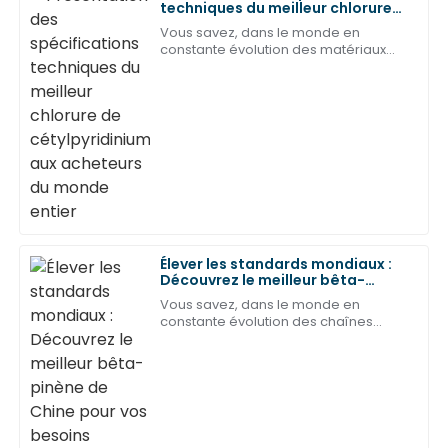
techniques du meilleur chlorure
D
Harris
de cétylpyridinium aux acheteurs
Vous savez, dans le monde en
du monde entier
constante évolution des matériaux
La qualité et la fiabilité de ce produit sont
chimiques, le chlorure de
exceptionnelles. Je suis très satisfait du service
cétylpyridinium (CPC) attire vraiment
après-vente !
l'attention en raison de sa grande
polyvalence.
04
Juin
2025
Vert
V
écarlate
Très satisfait de mon achat ! Le service après-vente
Élever les standards mondiaux :
a fait preuve d'un professionnalisme remarquable.
Découvrez le meilleur bêta-
pinène de Chine pour vos besoins
Vous savez, dans le monde en
31
Peut
2025
constante évolution des chaînes
d'approvisionnement mondiales,
trouver des produits chimiques de
haute qualité est primordial pour les
Emily
E
entreprises qui souhaitent
Martinez
La qualité est exceptionnelle ! Le service après-vente