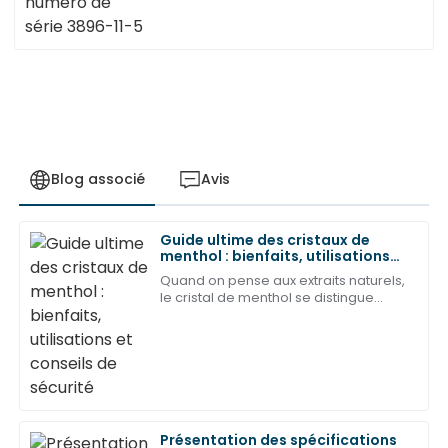
Blog associé
Avis
Guide ultime des cristaux de
Benjamin
menthol : bienfaits, utilisations
B
Martinez
et conseils de sécurité
Quand on pense aux extraits naturels,
le cristal de menthol se distingue
Un travail d'une qualité exceptionnelle ! L'équipe du
vraiment comme un ingrédient très
service après-vente a traité mes problèmes avec
polyvalent aux nombreux bienfaits.
une grande expertise.
Comme le dit le Dr Emily :
08
Peut
2025
Présentation des spécifications
Daniel