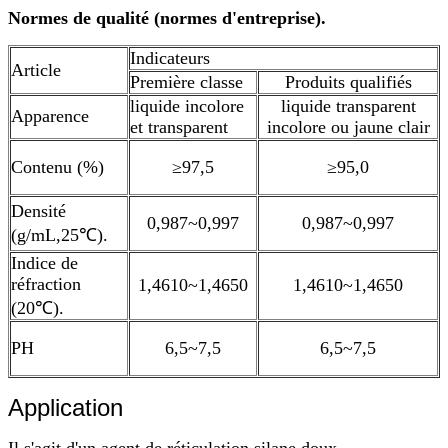
Normes de qualité (normes d'entreprise).
Indicateurs
Article
Première classe
Produits qualifiés
liquide incolore
liquide transparent
Apparence
et transparent
incolore ou jaune clair
Contenu (%)
≥97,5
≥95,0
Densité
0,987~0,997
0,987~0,997
(g/mL,25℃).
Indice de
réfraction
1,4610~1,4650
1,4610~1,4650
(20℃).
PH
6,5~7,5
6,5~7,5
Application
Il s'agit d'un agent de réticulation silane doux,