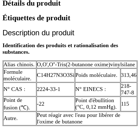
Détails du produit
Étiquettes de produit
Description du produit
Identification des produits et rationalisation des
substances.
Alias ​​chinois.
O,O',O''-Tris(2-butanone oxime)vinylsilane
Formule
C14H27N3O3Si
Poids moléculaire.
313,46
moléculaire.
218-
N° CAS :
2224-33-1
N° EINECS :
747-8
Point de
Point d'ébullition
-22
115
(°C, 0,12 mmHg).
fusion (℃).
Peut réagir avec l'eau pour libérer de
Autre.
l'oxime de butanone