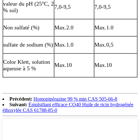
valeur du pH (25°C, 2
7,0-9,5
7,0-9,5
% sol)
Non sulfaté (%)
Max.2.0
Max.1.0
sulfate de sodium (%)
Max.1.0
Max.0,5
Color Klett, solution
Max.10
Max.10
aqueuse à 5 %
Précédent:
Homopipérazine 99 % min CAS 505-66-8
Suivant:
Émulsifiant efficace CO40 Huile de ricin hydrogénée
éthoxylée CAS 61788-85-0