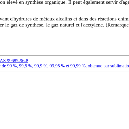
tion élevé en synthèse organique. Il peut également servir d'a
lvant d'hydrures de métaux alcalins et dans des réactions chi
ier le gaz de synthèse, le gaz naturel et l'acétylène. (Remarque
 CAS 99685-96-8
de 99 %, 99,5 %, 99,9 %, 99,95 % et 99,99 %, obtenue par sublimation