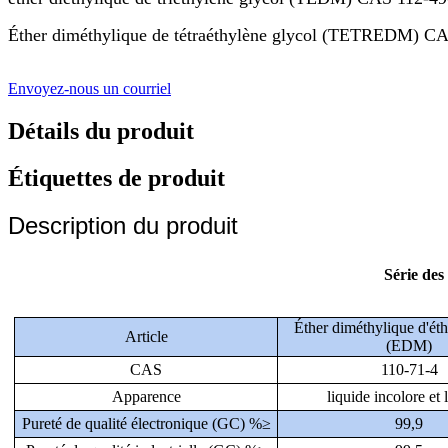
Éther diméthylique de tétraéthylène glycol (TETREDM) C
Envoyez-nous un courriel
Détails du produit
Étiquettes de produit
Description du produit
Série de
Éther diméthylique d'éth
Article
(EDM)
CAS
110-71-4
Apparence
liquide incolore et
Pureté de qualité électronique (GC) %≥
99,9