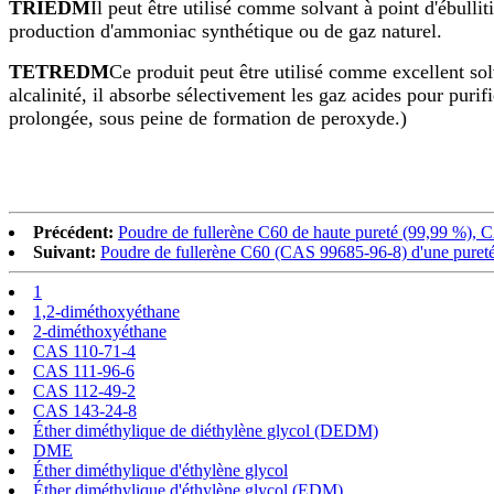
TRIEDM
Il peut être utilisé comme solvant à point d'ébulli
production d'ammoniac synthétique ou de gaz naturel.
TETREDM
Ce produit peut être utilisé comme excellent so
alcalinité, il absorbe sélectivement les gaz acides pour purif
prolongée, sous peine de formation de peroxyde.)
Précédent:
Poudre de fullerène C60 de haute pureté (99,99 %),
Suivant:
Poudre de fullerène C60 (CAS 99685-96-8) d'une pureté 
1
1,2-diméthoxyéthane
2-diméthoxyéthane
CAS 110-71-4
CAS 111-96-6
CAS 112-49-2
CAS 143-24-8
Éther diméthylique de diéthylène glycol (DEDM)
DME
Éther diméthylique d'éthylène glycol
Éther diméthylique d'éthylène glycol (EDM)