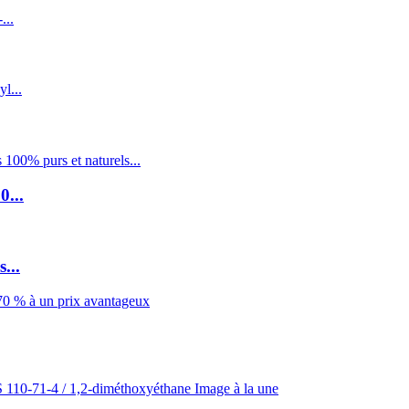
0...
...