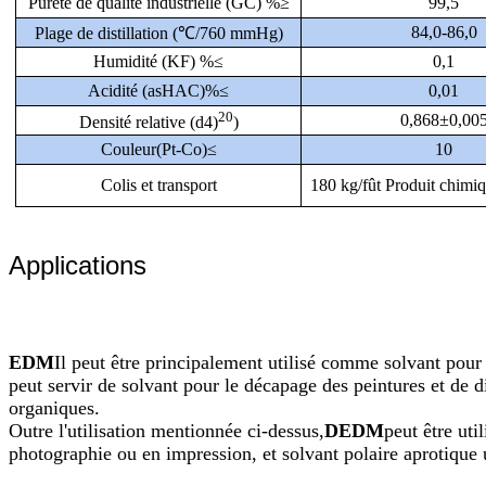
Pureté de qualité industrielle (GC) %≥
99,5
84,0-86,0
Plage de distillation (℃/760 mmHg)
Humidité (KF) %≤
0,1
Acidité (asHAC)%≤
0,01
20
0,868±0,00
Densité relative (d4)
)
Couleur(Pt-Co)≤
10
Colis et transport
180 kg/fût Produit chimi
Applications
EDM
Il peut être principalement utilisé comme solvant pour l
peut servir de solvant pour le décapage des peintures et de d
organiques.
Outre l'utilisation mentionnée ci-dessus,
DEDM
peut être ut
photographie ou en impression, et solvant polaire aprotique 