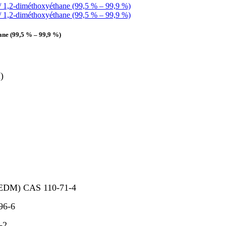
ane (99,5 % – 99,9 %)
)
l (EDM) CAS 110-71-4
96-6
-2