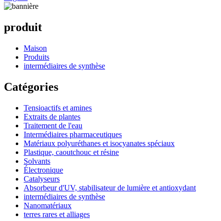
produit
Maison
Produits
intermédiaires de synthèse
Catégories
Tensioactifs et amines
Extraits de plantes
Traitement de l'eau
Intermédiaires pharmaceutiques
Matériaux polyuréthanes et isocyanates spéciaux
Plastique, caoutchouc et résine
Solvants
Électronique
Catalyseurs
Absorbeur d'UV, stabilisateur de lumière et antioxydant
intermédiaires de synthèse
Nanomatériaux
terres rares et alliages