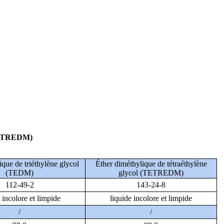
 TETREDM)
ique de triéthylène glycol
Éther diméthylique de tétraéthylène
(TEDM)
glycol (TETREDM)
112-49-2
143-24-8
 incolore et limpide
liquide incolore et limpide
/
/