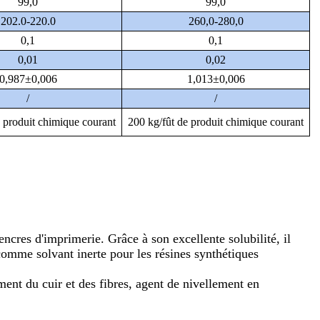
99,0
99,0
202.0-220.0
260,0-280,0
0,1
0,1
0,01
0,02
0,987±0,006
1,013±0,006
/
/
e produit chimique courant
200 kg/fût de produit chimique courant
 encres d'imprimerie. Grâce à son excellente solubilité, il
 comme solvant inerte pour les résines synthétiques
ment du cuir et des fibres, agent de nivellement en