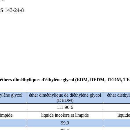
AS 143-24-8
s éthers diméthyliques d'éthylène glycol (EDM, DEDM, TEDM,
ylène glycol
éther diméthylique de diéthylène glycol
éther diéthyl
(DEDM)
111-96-6
 limpide
liquide incolore et limpide
liquide
99,9