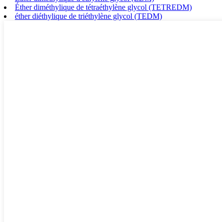
Éther diméthylique de tétraéthylène glycol (TETREDM)
éther diéthylique de triéthylène glycol (TEDM)