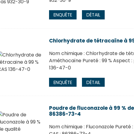
932-30-9
ENQUÊTE
DÉTAIL
Chlorhydrate de tétracaïne à 9
Nom chimique : Chlorhydrate de tét
Améthocaïne Pureté : 99 % Aspect : p
136-47-0
ENQUÊTE
DÉTAIL
Poudre de fluconazole à 99 % d
86386-73-4
Nom chimique : Fluconazole Pureté :
CAS : 86386-73-4