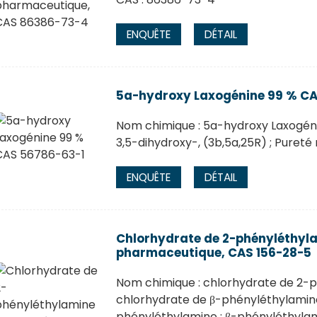
ENQUÊTE
DÉTAIL
5a-hydroxy Laxogénine 99 % CA
Nom chimique : 5a-hydroxy Laxogéni
3,5-dihydroxy-, (3b,5a,25R) ; Pureté 
ENQUÊTE
DÉTAIL
Chlorhydrate de 2-phényléthyla
pharmaceutique, CAS 156-28-5
Nom chimique : chlorhydrate de 2-
chlorhydrate de β-phényléthylamine
phényléthylamine ; β-phényléthylam