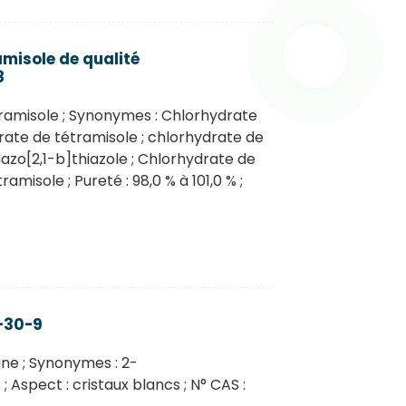
misole de qualité
8
ramisole ; Synonymes : Chlorhydrate
rate de tétramisole ; chlorhydrate de
zo[2,1-b]thiazole ; Chlorhydrate de
misole ; Pureté : 98,0 % à 101,0 % ;
-30-9
ne ; Synonymes : 2-
 Aspect : cristaux blancs ; N° CAS :