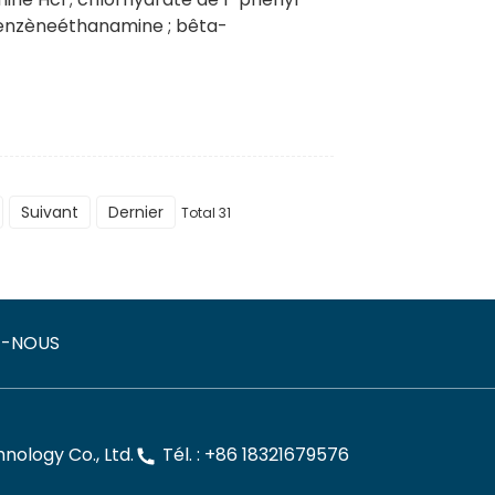
enzèneéthanamine ; bêta-
Suivant
Dernier
Total 31
Z-NOUS
ology Co., Ltd.
Tél. : +86 18321679576