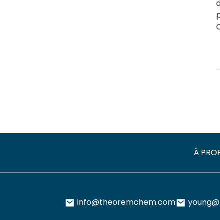
À PRO
info@theoremchem.com
young@