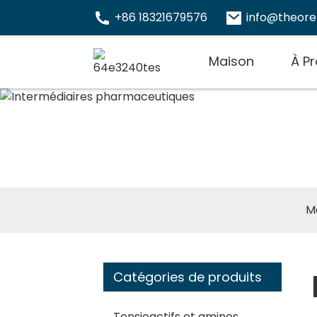
+86 18321679576
info@theor
Maison
À P
Int
M
Catégories de produits
Tensioactifs et amines