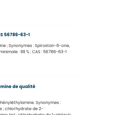
S 56786-63-1
ne ; Synonymes : Spirostan-6-one,
minimale : 99 % ; CAS : 56786-63-1
mine de qualité
phényléthylamine. Synonymes :
 ; chlorhydrate de 2-
ine Hcl ; chlorhydrate de 1-phényl-