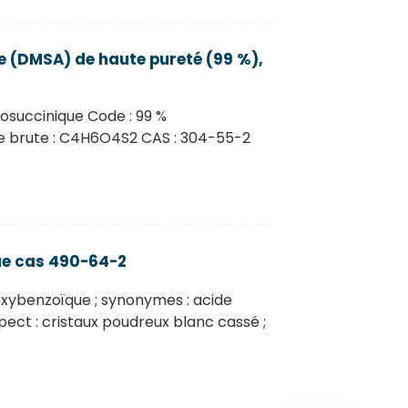
 (DMSA) de haute pureté (99 %),
osuccinique Code : 99 %
 brute : C4H6O4S2 CAS : 304-55-2
ue cas 490-64-2
oxybenzoïque ; synonymes : acide
ect : cristaux poudreux blanc cassé ;