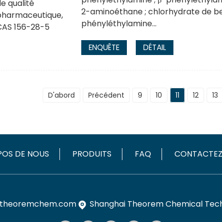
2-aminoéthane ; chlorhydrate de b
phényléthylamine…
ENQUÊTE
DÉTAIL
D'abord
Précédent
9
10
11
12
13
POS DE NOUS
PRODUITS
FAQ
CONTACTE
theoremchem.com
Shanghai Theorem Chemical Techn