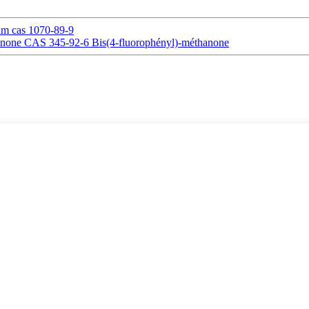
um cas 1070-89-9
hénone CAS 345-92-6 Bis(4-fluorophényl)-méthanone