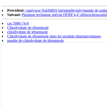
Précédent:
catalyseur NaHMDS bis(triméthylsilyl)amide de sodi
Suivant:
Plastique technique spécial DFBP 4,4′-difluorobenzop
cas 5086-74-8
Chlorhydrate de tétramisole
chlorhydrate de tétramisole
Chlorhydrate de tétramisole dans les produits pharmaceutiques
poudre de chlorhydrate de tétramisole