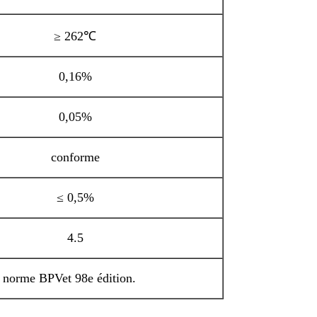
≥ 262℃
0,16%
0,05%
conforme
≤ 0,5%
4.5
la norme BPVet 98e édition.