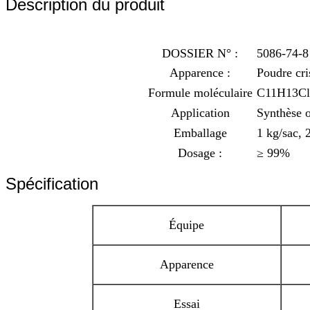
Description du produit
DOSSIER N° :
5086-74-8
Apparence :
Poudre cri
Formule moléculaire
C11H13C
Application
Synthèse o
Emballage
1 kg/sac, 
Dosage :
≥ 99%
Spécification
Équipe
Apparence
Essai