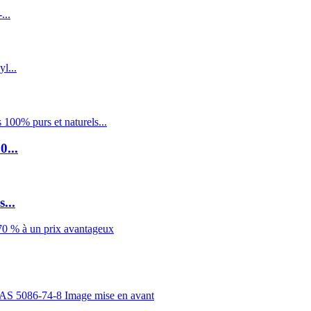
0...
...