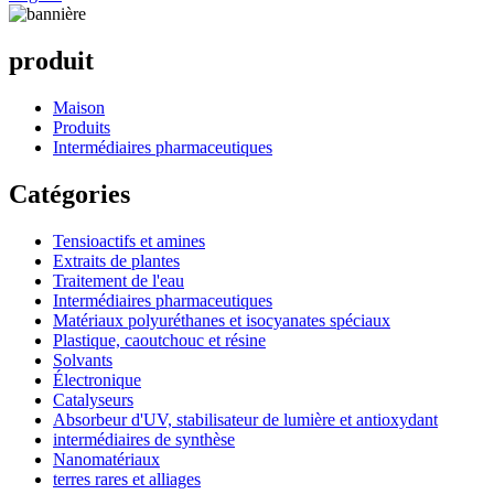
produit
Maison
Produits
Intermédiaires pharmaceutiques
Catégories
Tensioactifs et amines
Extraits de plantes
Traitement de l'eau
Intermédiaires pharmaceutiques
Matériaux polyuréthanes et isocyanates spéciaux
Plastique, caoutchouc et résine
Solvants
Électronique
Catalyseurs
Absorbeur d'UV, stabilisateur de lumière et antioxydant
intermédiaires de synthèse
Nanomatériaux
terres rares et alliages