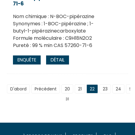
71-6
Nom chimique : N-BOC-pipérazine
Synonymes : 1-BOC-pipérazine ; 1-
butyl-1-pipérazinecarboxylate
Formule moléculaire : C9H18N2O2
Pureté : 99 % min CAS 57260-71-6
ENQUÊTE
DÉTAIL
D'abord
Précédent
20
21
22
23
24
Su
31